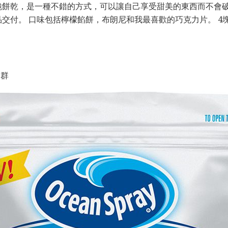
脆餅乾，是一種不錯的方式，可以讓自己享受甜美的東西而不會破
交付。 口味包括檸檬餡餅，布朗尼和我最喜歡的巧克力片。 4塊
集群