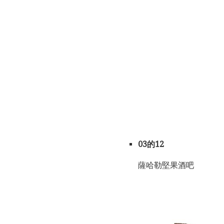
03的12
薩哈勒堅果酒吧