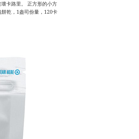
壞卡路里。 正方形的小方
餅乾，1盎司份量，120卡