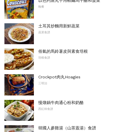
以色列蒸丸子用帕爾馬干酪和菠菜
晚餐
土耳其炒麵用新鮮蔬菜
蔬菜食譜
俗氣的馬鈴薯皮與素食培根
培根食譜
Crockpot肉丸Hoagies
三明治
慢燉鍋牛肉通心粉和奶酪
西紅柿食譜
韓國人參雞湯（山茶蓋湯）食譜