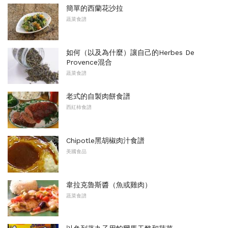
簡單的西蘭花沙拉
蔬菜食譜
如何（以及為什麼）讓自己的Herbes De
Provence混合
蔬菜食譜
老式的自製肉餅食譜
西紅柿食譜
Chipotle黑胡椒肉汁食譜
美國食品
韋拉克魯斯醬（魚或雞肉）
蔬菜食譜