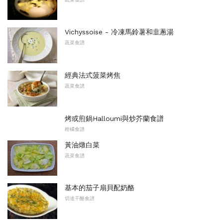
Vichyssoise - 冷凍馬鈴薯和韭蔥湯
蔬菜食譜
經典法式菠菜烤焦
蔬菜食譜
烤或煎鍋Halloumi與炒芥蘭食譜
柑橘食譜
黃油燉白菜
蔬菜食譜
基本的茄子扇貝配奶酪
切達干酪食譜