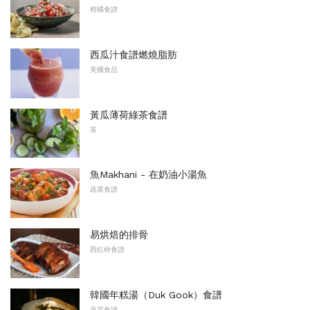
柑橘食譜
西瓜汁食譜燃燒脂肪
美國食品
黃瓜薄荷綠茶食譜
茶
魚Makhani - 在奶油小湯魚
蔬菜食譜
易烘焙的排骨
西紅柿食譜
韓國年糕湯（Duk Gook）食譜
蔬菜食譜