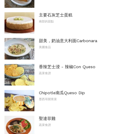
主要石灰芝士蛋糕
南部的甜點
甜美，奶油意大利面Carbonara
美國食品
香辣芝士浸 - 辣椒Con Queso
蔬菜食譜
Chipotle南瓜Queso Dip
墨西哥開胃菜
聖達菲雞
蔬菜食譜