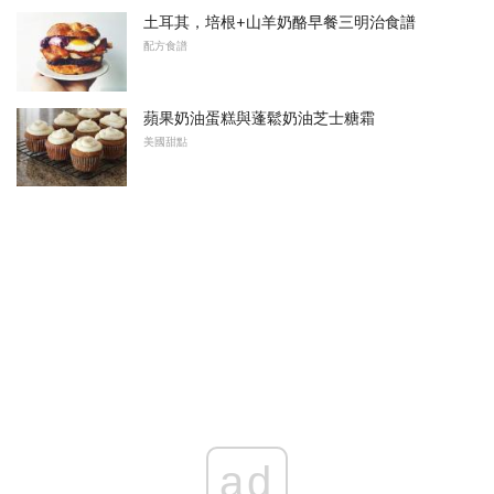
土耳其，培根+山羊奶酪早餐三明治食譜
配方食譜
蘋果奶油蛋糕與蓬鬆奶油芝士糖霜
美國甜點
ad