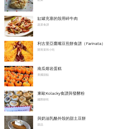
缸罐充塞的殼用碎牛肉
蔬菜食譜
利古里亞鷹嘴豆煎餅食譜（Farinata）
開胃菜和小吃
南瓜熔岩蛋糕
美國甜點
東歐Kolacky食譜與發酵粉
國際餅乾
與奶油乳酪外殼的甜土豆餅
甜品