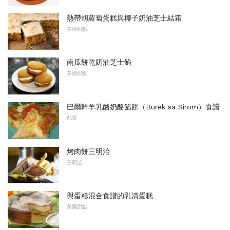
熱帶胡蘿蔔蛋糕與椰子奶油芝士結霜
美國甜點
南瓜餅乾奶油芝士餡
美國甜點
巴爾幹羊乳酪奶酪餡餅（Burek sa Sirom）食譜
配菜
烤肉餅三明治
三明治
與蛋糕混合食譜的乳清蛋糕
美國甜點