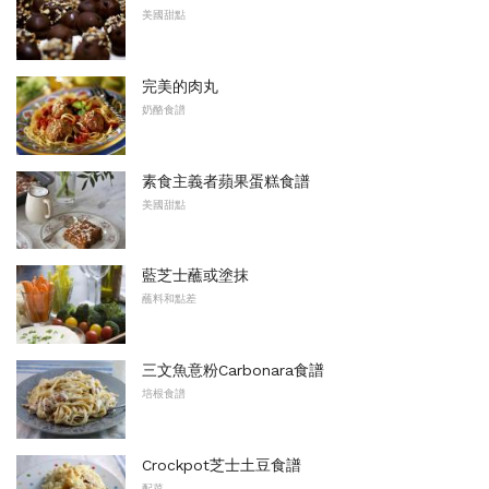
美國甜點
完美的肉丸
奶酪食譜
素食主義者蘋果蛋糕食譜
美國甜點
藍芝士蘸或塗抹
蘸料和點差
三文魚意粉Carbonara食譜
培根食譜
Crockpot芝士土豆食譜
配菜