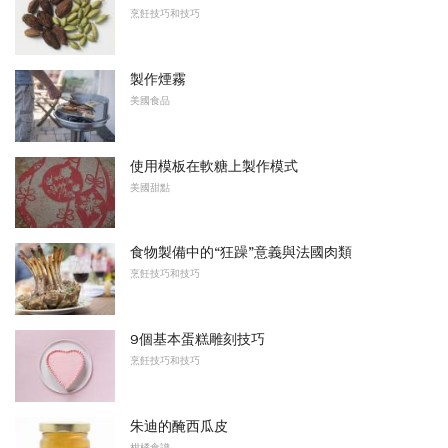
烹飪技巧和技巧
製作煙霧
美國食品
使用模板在軟糖上製作模式
美國甜點
食物製備中的“狂躁”意義與法國肉類
烹飪技巧和技巧
9個基本蛋糕雕刻技巧
烹飪技巧和技巧
朱迪的醃西瓜皮
柑橘食譜