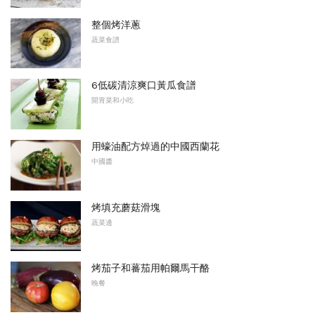
整個烤洋蔥
蔬菜食譜
6低碳清涼爽口黃瓜食譜
開胃菜和小吃
用蠔油配方焯過的中國西蘭花
中國醬
烤填充蘑菇滑塊
蔬菜邊
烤茄子和蕃茄用帕爾馬干酪
晚餐