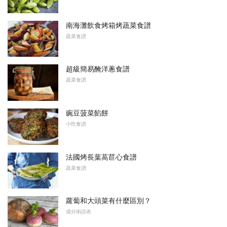
南海灘飲食烤箱烤蔬菜食譜
蔬菜食譜
超級簡易醃洋蔥食譜
蔬菜食譜
豌豆菠菜餡餅
小吃食譜
法國烤長葉萵苣心食譜
蔬菜食譜
蘿蔔和大頭菜有什麼區別？
成分術語表