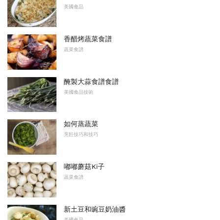
美國食品
香醋烤蔬菜食譜
蔬菜食譜
醃製大蒜食譜食譜
美國食品技術
如何蒸蔬菜
烹飪技巧和技巧
嘟嘟蘑菇Ki子
蔬菜食譜
新土豆和豌豆奶油醬
美國食品