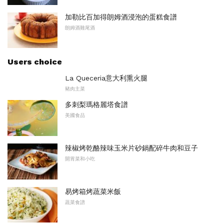
加勒比百加得朗姆酒浸泡的蛋糕食譜
朗姆酒雞尾酒
Users choice
La Queceria意大利熏火腿
豬肉主菜
多刺梨瑪格麗塔食譜
美國食品
辣椒烤乾酪辣味玉米片砂鍋配碎牛肉和豆子
開胃菜和小吃
易烤箱烤蔬菜米飯
蔬菜食譜