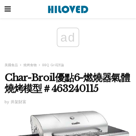
ad
美國食品
燒烤食物
BBQ Grill評論
Char-Broil優點6-燃燒器氣體
燒烤模型＃463240115
by 井架財富