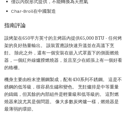
僅以丙烷形式提供，不能轉換為天然氣
Char-Broil在中國製造
指南評論
該烤架在650平方英寸的主烤區內提供65,000 BTU - 任何烤
架的良好熱量輸出。 該裝置應該快速升溫並在高溫下烹
飪。 除此之外，還有一個安裝在嵌入式罩蓋下的側面燃燒
器，一個紅外線爐膛燃燒器，並且至少在紙張上有一個好看
的格柵。
機身主要由粉末塗層鋼製成，配有430系列不銹鋼。 這是不
銹鋼的低等級，很容易生鏽和變色。 烹飪爐排是中等重量
的鑄鐵，但其餘的內部組件是輕量級和低等級的。 這對燃
燒器來說尤其是個問題。 像大多數炭烤爐一樣，燃燒器是
最薄弱的環節。