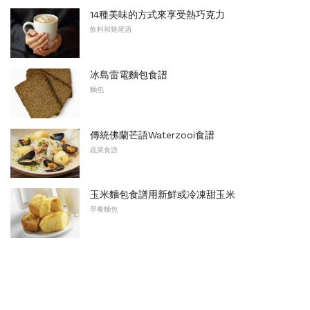
14種美味的方式來享受熱巧克力
飲料和雞尾酒
冰島雷電麵包食譜
麵包
傳統佛蘭芒語Waterzooi食譜
蔬菜食譜
玉米麵包食譜用新鮮或冷凍甜玉米
早餐麵包