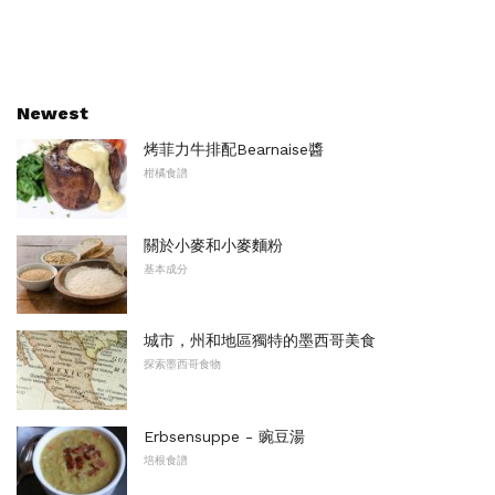
Newest
烤菲力牛排配Bearnaise醬
柑橘食譜
關於小麥和小麥麵粉
基本成分
城市，州和地區獨特的墨西哥美食
探索墨西哥食物
Erbsensuppe - 豌豆湯
培根食譜