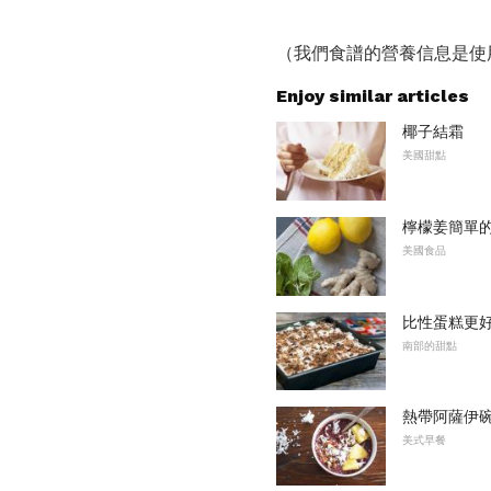
（我們食譜的營養信息是使
Enjoy similar articles
椰子結霜
美國甜點
檸檬姜簡單
美國食品
比性蛋糕更
南部的甜點
熱帶阿薩伊
美式早餐