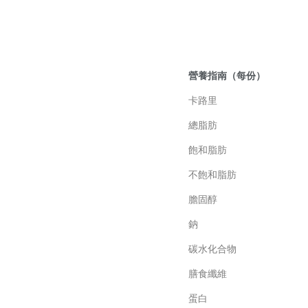
營養指南（每份）
卡路里
總脂肪
飽和脂肪
不飽和脂肪
膽固醇
鈉
碳水化合物
膳食纖維
蛋白