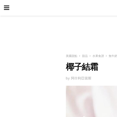
美國甜點
甜品
水果食譜
無牛
椰子結霜
by 阿什利亞當斯