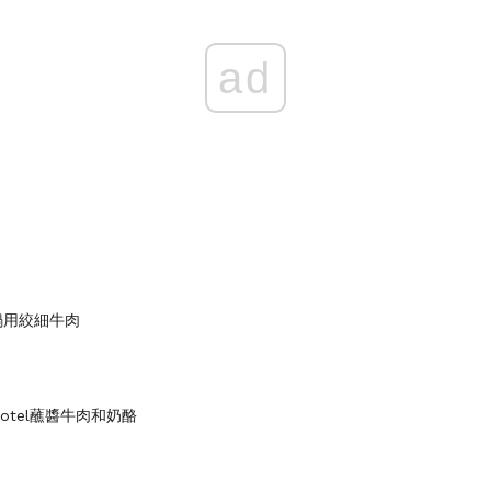
ad
鍋用絞細牛肉
t Rotel蘸醬牛肉和奶酪