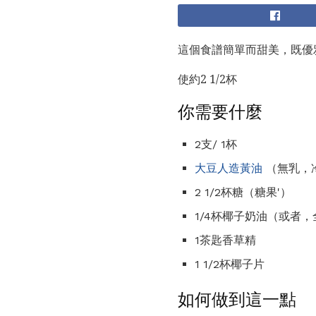
這個食譜簡單而甜美，既優
使約2 1/2杯
你需要什麼
2支/ 1杯
大豆人造黃油
（無乳，
2 1/2杯糖（糖果'）
1/4杯椰子奶油（或者
1茶匙香草精
1 1/2杯椰子片
如何做到這一點