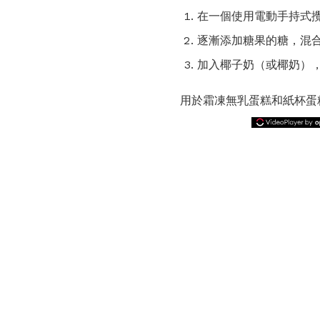
在一個使用電動手持式
逐漸添加糖果的糖，混
加入椰子奶​​（或椰奶
用於霜凍無乳蛋糕和紙杯蛋