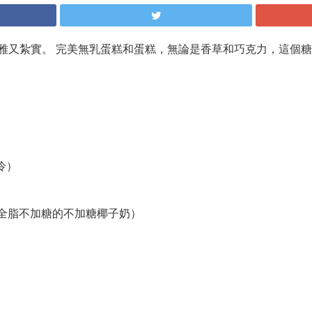
雅又紮實。 完美無乳蛋糕和蛋糕，無論是香草和巧克力，這個
冷）
，全脂不加糖的不加糖椰子奶）