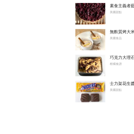
素食主義者
美國甜點
無麩質烤大
美國食品
巧克力大理
柑橘食譜
士力架花生
美國甜點