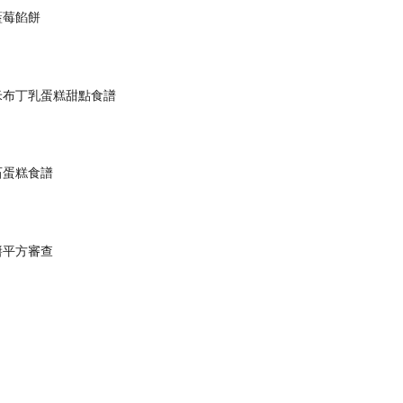
藍莓餡餅
米布丁乳蛋糕甜點食譜
石蛋糕食譜
醬平方審查