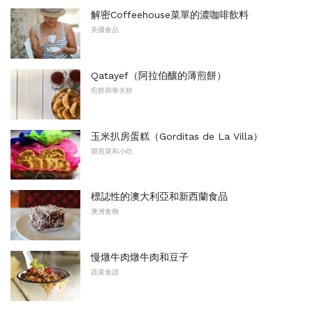
解密Coffeehouse菜單的濃咖啡飲料
美國食品
Qatayef（阿拉伯釀的薄煎餅）
煎餅和華夫餅
玉米扒房蛋糕（Gorditas de La Villa）
開胃菜和小吃
標誌性的澳大利亞和新西蘭食品
澳洲食物
慢燉牛肉燉牛肉和豆子
蔬菜食譜