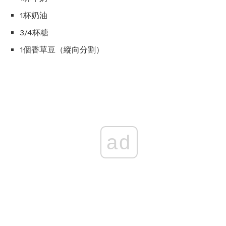
1杯奶油
3/4杯糖
1個香草豆（縱向分割）
ad