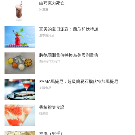
由巧克力死亡
冰淇淋
完美的夏日派對：西瓜和伏特加
夏季雞尾酒
將德國測量值轉換為美國測量值
烹飪技巧和技巧
PAMA馬提尼：超級簡易石榴伏特加馬提尼
美國食品
香檳禮券食譜
雞尾酒
神風（射手）