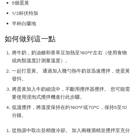
5個蛋黃
1/2杯伏特加
半杯白蘭地
如何做到這一點
將牛奶，奶油糖和香草豆加熱至160°F左右（使用食物
或肉類溫度計測量溫度）。
一起打蛋黃。 通過加入幾勺熱牛奶並迅速攪拌，使蛋黃
發抖。
將蛋黃加入牛奶細流中，不斷用攪拌器攪拌。 您可能需
要使用浸泡式攪拌機進行此步驟。
低溫攪拌，將溫度保持在約160°F或70°C，保持5至10
分鐘。
從熱源中取出並稍微冷卻。 加入兩種酒精並攪拌至充分