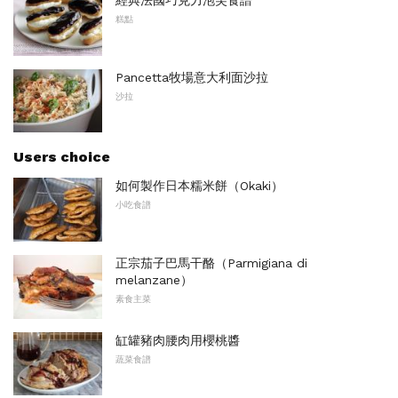
糕點
Pancetta牧場意大利面沙拉
沙拉
Users choice
如何製作日本糯米餅（Okaki）
小吃食譜
正宗茄子巴馬干酪（Parmigiana di
melanzane）
素食主菜
缸罐豬肉腰肉用櫻桃醬
蔬菜食譜