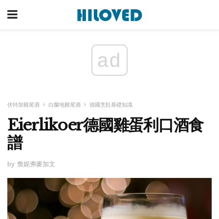
ad
伏特加雞尾酒
白蘭地雞尾酒
德國烹飪基礎知識
Eierlikoer德國雞蛋利口酒食
譜
by 詹妮弗麥加文