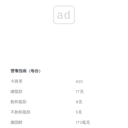
ad
營養指南（每份）
卡路里
420
總脂肪
17克
飽和脂肪
9克
不飽和脂肪
5克
膽固醇
173毫克