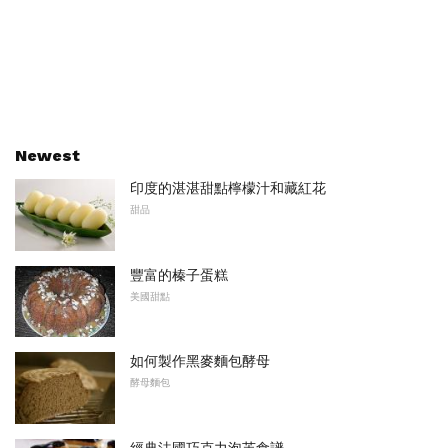
Newest
印度的湛湛甜點檸檬汁和藏紅花
甜品
豐富的榛子蛋糕
美國甜點
如何製作黑麥麵包酵母
酵母麵包
經典法國巧克力泡芙食譜