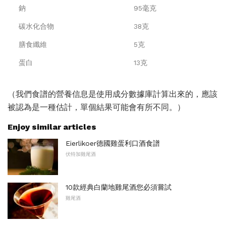
鈉
95毫克
碳水化合物
38克
膳食纖維
5克
蛋白
13克
（我們食譜的營養信息是使用成分數據庫計算出來的，應該
被認為是一種估計，單個結果可能會有所不同。）
Enjoy similar articles
Eierlikoer德國雞蛋利口酒食譜
伏特加雞尾酒
10款經典白蘭地雞尾酒您必須嘗試
雞尾酒