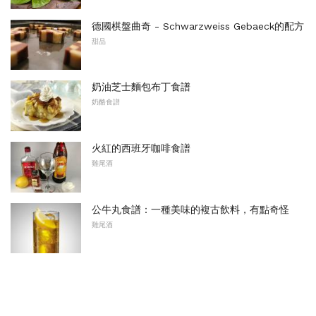
德國棋盤曲奇 - Schwarzweiss Gebaeck的配方
甜品
奶油芝士麵包布丁食譜
奶酪食譜
火紅的西班牙咖啡食譜
雞尾酒
公牛丸食譜：一種美味的複古飲料，有點奇怪
雞尾酒