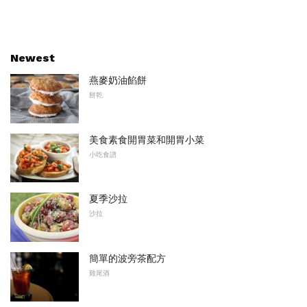
Newest
燕麥奶油餡餅
餅乾
美食素食開胃菜和開胃小菜
小吃食譜
夏季沙拉
沙拉
簡單的波旁茶配方
雞尾酒