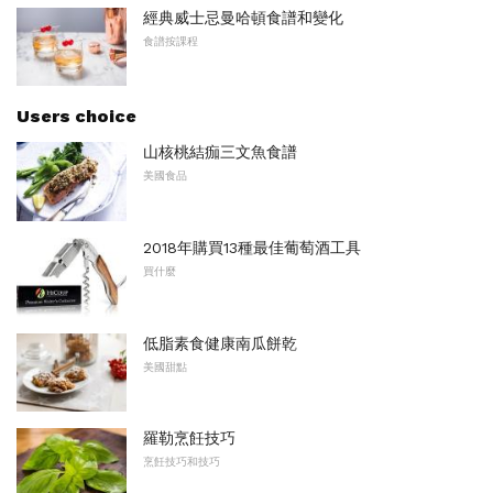
經典威士忌曼哈頓食譜和變化
食譜按課程
Users choice
山核桃結痂三文魚食譜
美國食品
2018年購買13種最佳葡萄酒工具
買什麼
低脂素食健康南瓜餅乾
美國甜點
羅勒烹飪技巧
烹飪技巧和技巧