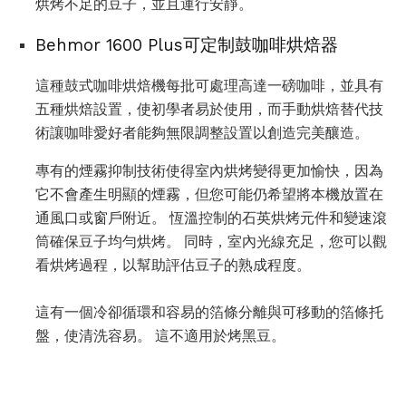
烘烤不足的豆子，並且運行安靜。
Behmor 1600 Plus可定制鼓咖啡烘焙器
這種鼓式咖啡烘焙機每批可處理高達一磅咖啡，並具有
五種烘焙設置，使初學者易於使用，而手動烘焙替代技
術讓咖啡愛好者能夠無限調整設置以創造完美釀造。
專有的煙霧抑制技術使得室內烘烤變得更加愉快，因為
它不會產生明顯的煙霧，但您可能仍希望將本機放置在
通風口或窗戶附近。 恆溫控制的石英烘烤元件和變速滾
筒確保豆子均勻烘烤。 同時，室內光線充足，您可以觀
看烘烤過程，以幫助評估豆子的熟成程度。
這有一個冷卻循環和容易的箔條分離與可移動的箔條托
盤，使清洗容易。 這不適用於烤黑豆。