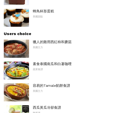
蜂鳥杯形蛋糕
美國甜點
Users choice
獵人的雞用西紅柿和蘑菇
美國主力
素食泰國南瓜和白薯咖哩
蔬菜食譜
容易的Tamale餡餅食譜
美國主力
西瓜黃瓜冷卻食譜
雞尾酒