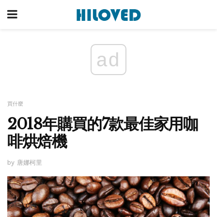
ad
買什麼
2018年購買的7款最佳家用咖
啡烘焙機
by 唐娜柯里