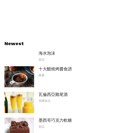
Newest
海水泡沫
甜品
十大醋燒烤醬食譜
晚餐
瓦倫西亞雞尾酒
美國食品
墨西哥巧克力軟糖
甜品