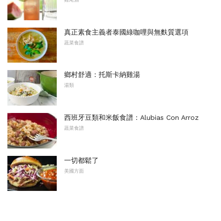
真正素食主義者泰國綠咖哩與無麩質選項
蔬菜食譜
鄉村舒適：托斯卡納雞湯
湯類
西班牙豆類和米飯食譜：Alubias Con Arroz
蔬菜食譜
一切都鬆了
美國方面