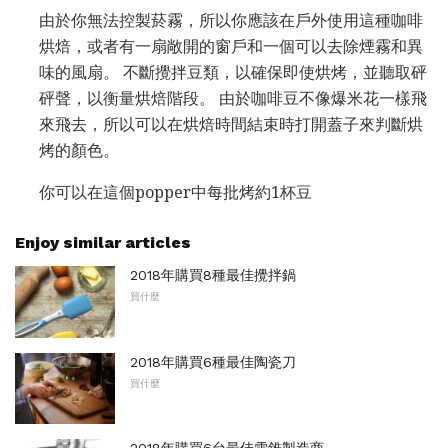
由於你無法控製菸霧，所以你應該在戶外使用這種咖啡
烘焙，或者有一扇敞開的窗戶和一個可以去除煙霧和異
味的風扇。 不斷攪拌豆類，以確保即使烘烤，並聽取砰
砰聲，以衡量烘焙階段。 由於咖啡豆不像爆米花一樣飛
來飛去，所以可以在烘焙時間結束時打開蓋子來判斷烘
烤的顏色。
你可以在這個popper中每批烤約1杯豆
Enjoy similar articles
2018年購買8種最佳攪拌鍋
買什麼
2018年購買6種最佳陶瓷刀
買什麼