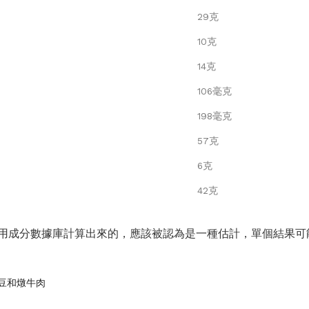
29克
10克
14克
106毫克
198毫克
57克
6克
42克
用成分數據庫計算出來的，應該被認為是一種估計，單個結果可
- 綠豆和燉牛肉