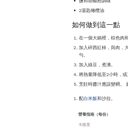
鹽和胡椒粉調味
2湯匙橄欖油
如何做到這一點
在一個大鍋裡，棕色肉和
加入碎西紅柿，與肉，大
勻。
加入綠豆，煮沸。
將熱量降低至2小時，或
烹飪時醬汁應該變稠。 
配
白米飯
和沙拉。
營養指南（每份）
卡路里