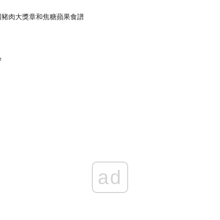
國豬肉大獎章和焦糖蘋果食譜
沙
ad