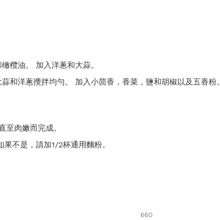
橄欖油。 加入洋蔥和大蒜。
蒜和洋蔥攪拌均勻。 加入小茴香，香菜，鹽和胡椒以及五香粉。
直至肉嫩而完成。
如果不是，請加1/2杯通用麵粉。
660