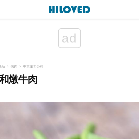
ad
味品
燉肉
中東電力公司
 綠豆和燉牛肉