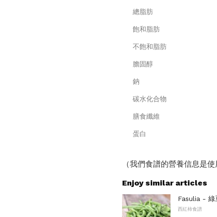
總脂肪
飽和脂肪
不飽和脂肪
膽固醇
鈉
碳水化合物
膳食纖維
蛋白
（我們食譜的營養信息是使
Enjoy similar articles
Fasulia 
西紅柿食譜