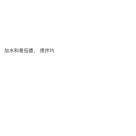
 加水和番茄醬。 攪拌均