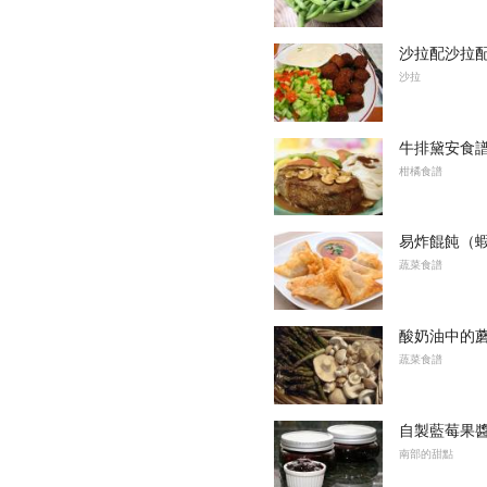
沙拉配沙拉
沙拉
牛排黛安食
柑橘食譜
易炸餛飩（
蔬菜食譜
酸奶油中的
蔬菜食譜
自製藍莓果
南部的甜點