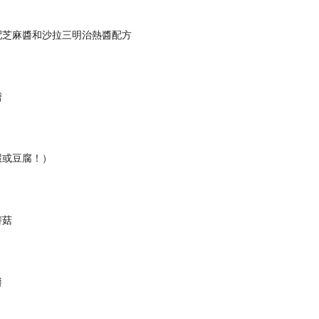
配芝麻醬和沙拉三明治熱醬配方
譜
蝦或豆腐！）
蘑菇
醬