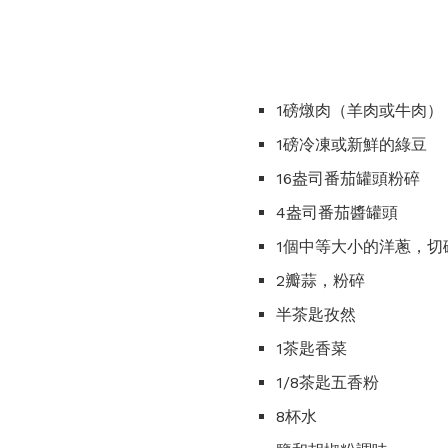
1磅燉肉（羊肉或牛肉）
1磅冷凍或新鮮的綠豆
16盎司番茄罐頭粉碎
4盎司番茄醬罐頭
1個中等大小的洋蔥，切
2瓣蒜，粉碎
半茶匙孜然
1茶匙香菜
1/8茶匙五香粉
8杯水