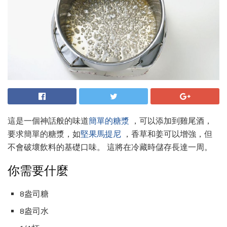
這是一個神話般的味道
簡單的糖漿
，可以添加到雞尾酒，
要求簡單的糖漿，如
堅果馬提尼
，香草和姜可以增強，但
不會破壞飲料的基礎口味。 這將在冷藏時儲存長達一周。
你需要什麼
8盎司糖
8盎司水