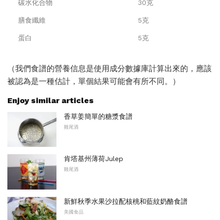
碳水化合物
30克
膳食纖維
5克
蛋白
5克
（我們食譜的營養信息是使用成分數據庫計算出來的，應該
被認為是一種估計，單個結果可能會有所不同。）
Enjoy similar articles
香草姜簡單的糖漿食譜
雞尾酒
肯塔基州薄荷Julep
雞尾酒
新鮮秋季水果沙拉配核桃和藍紋奶酪食譜
美國食品