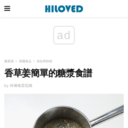
ad
雞尾酒
美國食品
混合和技術
香草姜簡單的糖漿食譜
by 科琳格雷厄姆