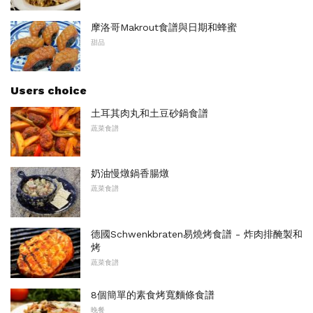
摩洛哥Makrout食譜與日期和蜂蜜
甜品
Users choice
土耳其肉丸和土豆砂鍋食譜
蔬菜食譜
奶油慢燉鍋香腸燉
蔬菜食譜
德國Schwenkbraten易燒烤食譜 - 炸肉排醃製和
烤
蔬菜食譜
8個簡單的素食烤寬麵條食譜
晚餐