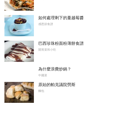
如何處理剩下的蔓越莓醬
感恩節食譜
巴西珍珠粉面粉薄餅食譜
開胃菜和小吃
為什麼浪費炒鍋？
中國菜
原始的帕克議院勞斯
麵包