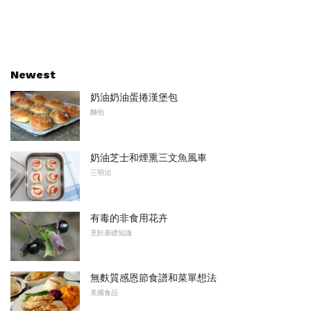
Newest
奶油奶油蛋捲漢堡包
麵包
奶油芝士和煙熏三文魚風車
三明治
有毒的非食用花卉
烹飪基礎知識
無麩質感恩節食譜和菜單想法
美國食品