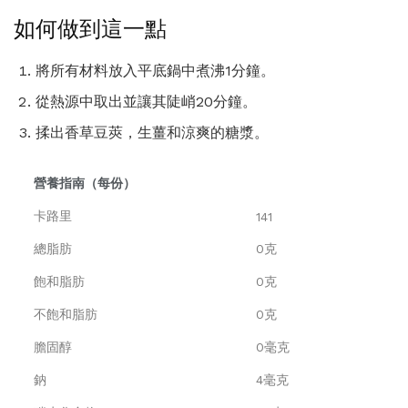
如何做到這一點
將所有材料放入平底鍋中煮沸1分鐘。
從熱源中取出並讓其陡峭20分鐘。
揉出香草豆莢，生薑和涼爽的糖漿。
營養指南（每份）
卡路里
141
總脂肪
0克
飽和脂肪
0克
不飽和脂肪
0克
膽固醇
0毫克
鈉
4毫克