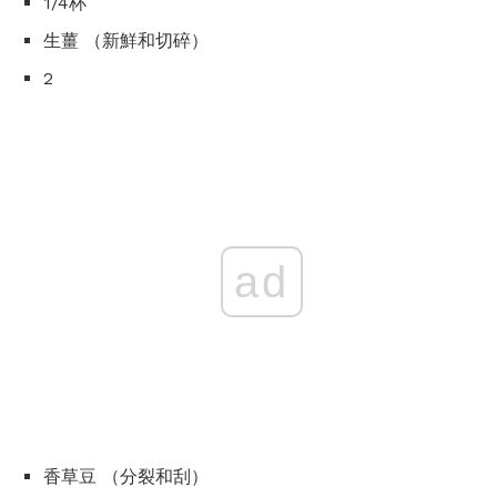
1/4杯
生薑 （新鮮和切碎）
2
ad
香草豆 （分裂和刮）