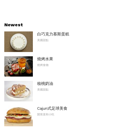
Newest
白巧克力慕斯蛋糕
美國甜點
燒烤水果
燒烤食物
核桃奶油
美國甜點
Cajun式足球美食
開胃菜和小吃