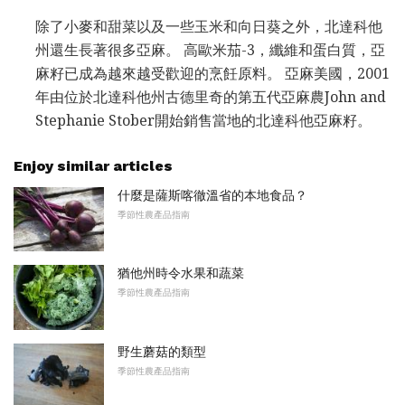
除了小麥和甜菜以及一些玉米和向日葵之外，北達科他
州還生長著很多亞麻。 高歐米茄-3，纖維和蛋白質，亞
麻籽已成為越來越受歡迎的烹飪原料。 亞麻美國，2001
年由位於北達科他州古德里奇的第五代亞麻農John and
Stephanie Stober開始銷售當地的北達科他亞麻籽。
Enjoy similar articles
什麼是薩斯喀徹溫省的本地食品？
季節性農產品指南
猶他州時令水果和蔬菜
季節性農產品指南
野生蘑菇的類型
季節性農產品指南