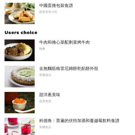
中國蛋捲包裝食譜
開胃菜和小吃
Users choice
牛肉和捲心菜配剩菜烤牛肉
晚餐
去無麵筋格雷厄姆餅乾餡餅外殼
美國食品
甜洋蔥美味
蔬菜食譜
科德角：普遍的伏特加酒和蔓越莓飲料食譜
美國食品