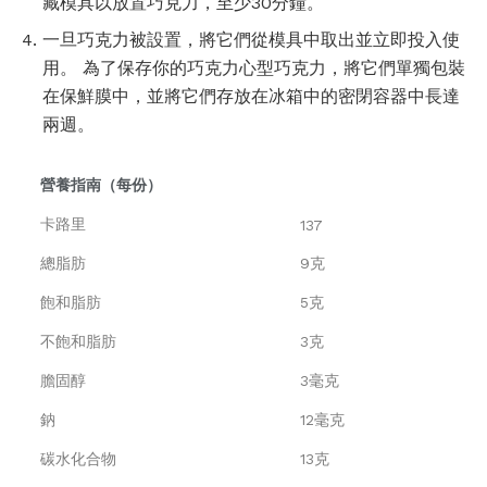
藏模具以放置巧克力，至少30分鐘。
一旦巧克力被設置，將它們從模具中取出並立即投入使
用。 為了保存你的巧克力心型巧克力，將它們單獨包裝
在保鮮膜中，並將它們存放在冰箱中的密閉容器中長達
兩週。
營養指南（每份）
卡路里
137
總脂肪
9克
飽和脂肪
5克
不飽和脂肪
3克
膽固醇
3毫克
鈉
12毫克
碳水化合物
13克