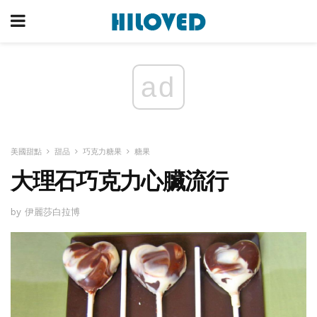
ad
美國甜點
甜品
巧克力糖果
糖果
大理石巧克力心臟流行
by 伊麗莎白拉博