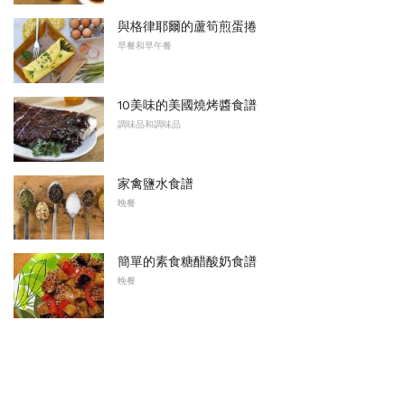
與格律耶爾的蘆筍煎蛋捲
早餐和早午餐
10美味的美國燒烤醬食譜
調味品和調味品
家禽鹽水食譜
晚餐
簡單的素食糖醋酸奶食譜
晚餐