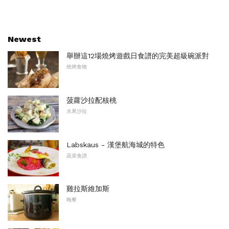
Newest
舉辦這12場燒烤遊戲日食譜的完美超級碗派對
燒烤食物
菠蘿沙拉配核桃
水果沙拉
Labskaus - 漢堡航海城的特色
蔬菜食譜
雞拉斯維加斯
晚餐