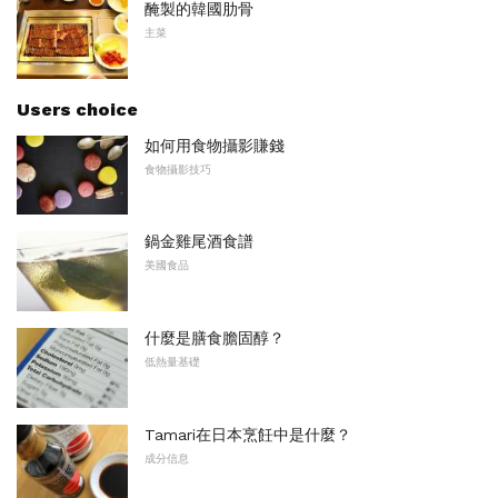
醃製的韓國肋骨
主菜
Users choice
如何用食物攝影賺錢
食物攝影技巧
鍋金雞尾酒食譜
美國食品
什麼是膳食膽固醇？
低熱量基礎
Tamari在日本烹飪中是什麼？
成分信息