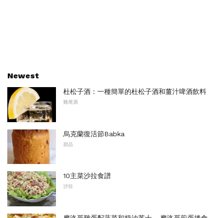
Newest
杜松子酒：一種簡單的杜松子酒和薑汁啤酒飲料
雞尾酒
烏克蘭復活節Babka
甜品
10主菜沙拉食譜
沙拉