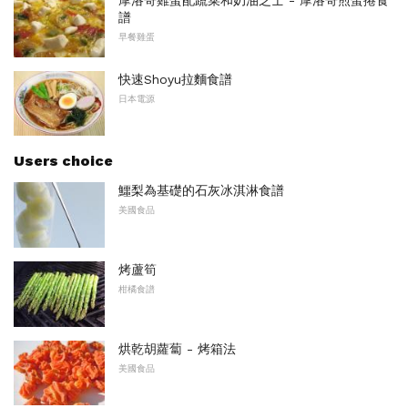
摩洛哥雞蛋配蔬菜和奶油芝士 - 摩洛哥煎蛋捲食
譜
早餐雞蛋
快速Shoyu拉麵食譜
日本電源
Users choice
鱷梨為基礎的石灰冰淇淋食譜
美國食品
烤蘆筍
柑橘食譜
烘乾胡蘿蔔 - 烤箱法
美國食品