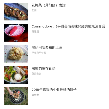
花椰菜（薄煎餅）食譜
配菜
Commodore：2份甜美而美味的經典雞尾酒食譜
雞尾酒
開始用哈希布朗土豆
早餐和早午餐
黑雞肉庫存食譜
蔬菜食譜
2018年購買的七個最好的鉗子
買什麼