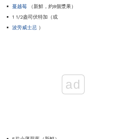
蔓越莓
（新鮮，約8個漿果）
1 1/2盎司伏特加（或
波旁威士忌
）
ad
5片小薄荷葉（新鮮）