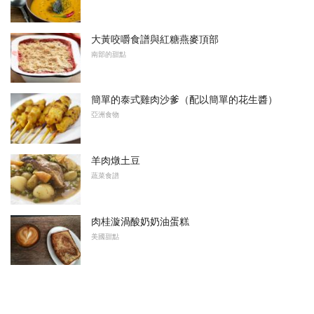
大黃咬嚼食譜與紅糖燕麥頂部
南部的甜點
簡單的泰式雞肉沙爹（配以簡單的花生醬）
亞洲食物
羊肉燉土豆
蔬菜食譜
肉桂漩渦酸奶奶油蛋糕
美國甜點