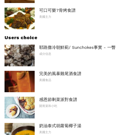
可口可樂7骨烤食譜
美國主力
Users choice
耶路撒冷朝鮮薊/ Sunchokes事實 - 一瞥
成分信息
完美的風暴雞尾酒食譜
美國食品
感恩節剩菜派對食譜
開胃菜和小吃
奶油泰式胡蘿蔔椰子湯
美國主力