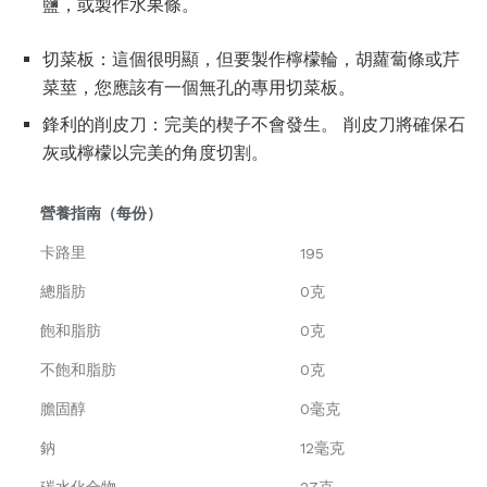
鹽，或製作水果條。
切菜板：這個很明顯，但要製作檸檬輪，胡蘿蔔條或芹
菜莖，您應該有一個無孔的專用切菜板。
鋒利的削皮刀：完美的楔子不會發生。 削皮刀將確保石
灰或檸檬以完美的角度切割。
營養指南（每份）
卡路里
195
總脂肪
0克
飽和脂肪
0克
不飽和脂肪
0克
膽固醇
0毫克
鈉
12毫克