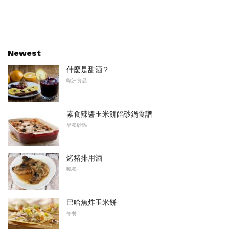
Newest
什麼是甜酒？
歐洲食品
素食辣醬玉米餅餡砂鍋食譜
早餐砂鍋
烤豬排用酒
晚餐
巴哈魚炸玉米餅
午餐