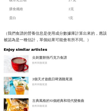
碳水化合物
27克
膳食纖維
3克
蛋白
1克
（我們食譜的營養信息是使用成分數據庫計算出來的，應該
被認為是一種估計，單個結果可能會有所不同。）
Enjoy similar articles
尖刺薑餅熱巧克力食譜
飲料和雞尾酒
3個天才遊戲日啤酒雞尾酒
飲料和雞尾酒
古典風格的10個經典和現代變奏曲
飲料和雞尾酒