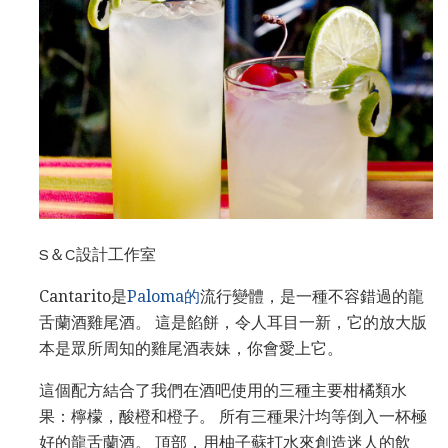
S＆C設計工作室
Cantarito是
Paloma的
流行變體，是一種不容錯過的龍
舌蘭酒雞尾酒。 這是餡餅，令人耳目一新，它的放大版
本是眾所周知的雞尾酒表妹，你會愛上它。
這個配方結合了我們在酒吧使用的三種主要柑橘類水
果：檸檬，酸橙和橙子。 所有三種果汁均等倒入一杯極
好的龍舌蘭酒。 頂部，用柚子蘇打水來創造迷人的飲