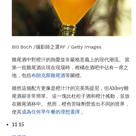
Bill Boch /攝影師之選RF / Getty Images
雞尾酒中對橙汁的熱愛並非嚴格意義上的現代潮流。 當
第一批雞尾酒出現在現場時，柑橘在酒吧中佔有一席之
地，包括
布朗克斯雞尾酒
等圖標。
雖然這個配方更像是橙汁汁的完美馬提尼，但Abbey雞
尾酒卻非常簡單。 這一塊比杜松子酒和橙汁搖動，並放
在雞尾酒杯中。 然而，橙色苦味劑營造出不同的世界，
使其
成為任何早午餐的理想選擇
。
11 15