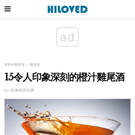
ad
飲料和雞尾酒
雞尾酒
15令人印象深刻的橙汁雞尾酒
by 科琳格雷厄姆