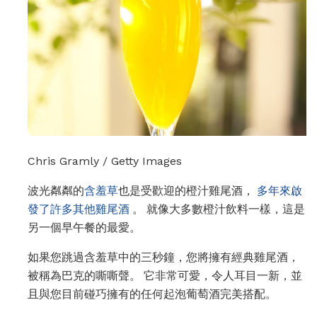
Chris Gramly / Getty Images
波光粼粼的
含羞草
也是受歡迎的橙汁雞尾酒，
多年來啟
發了許多其他雞尾酒
。 就像大多數橙汁飲料一樣，這是
另一個早午餐的最愛。
如果您跳過含羞草中的三秒鐘，您將擁有經典雞尾酒，
被稱為巴克的嘶嘶聲。 它非常可愛，令人耳目一新，並
且與您目前碰巧擁有的任何起泡葡萄酒完美搭配。