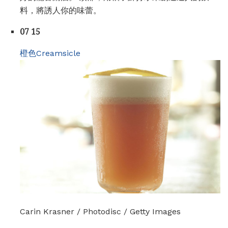
料，將誘人你的味蕾。
07 15
橙色Creamsicle
Carin Krasner / Photodisc / Getty Images