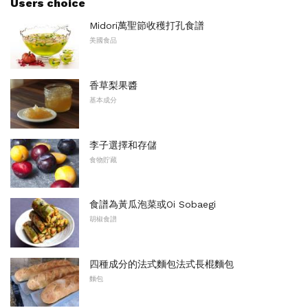
Users choice
Midori萬聖節收穫打孔食譜
美國食品
香草梨果醬
基本成分
李子選擇和存儲
食物貯藏
食譜為黃瓜泡菜或Oi Sobaegi
胡椒食譜
四種成分的法式麵包法式長棍麵包
麵包