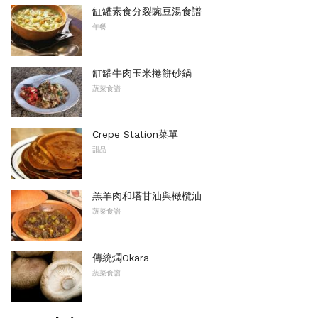
缸罐素食分裂豌豆湯食譜
午餐
缸罐牛肉玉米捲餅砂鍋
蔬菜食譜
Crepe Station菜單
甜品
羔羊肉和塔甘油與橄欖油
蔬菜食譜
傳統燜Okara
蔬菜食譜