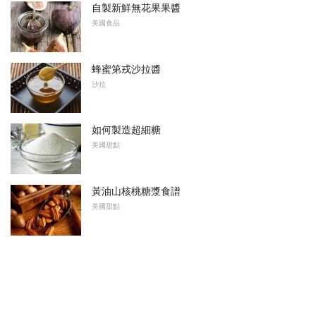
自製新鮮無花果果醬
美國食品
蜂蜜第戎沙拉醬
沙拉
如何製造超細糖
美國甜點
黃油山核桃糖漿食譜
美國甜點