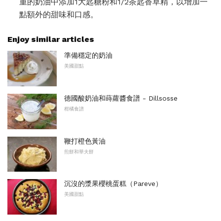
重的奶油中添加1大匙糖粉和1/2茶匙香草精，以增加一
點額外的甜味和口感。
Enjoy similar articles
準備穩定的奶油
美國甜點
德國酸奶油和蒔蘿醬食譜 - Dillsosse
柑橘食譜
鞭打橙色黃油
煎餅和華夫餅
沉沒的漿果櫻桃蛋糕（Pareve）
美國甜點