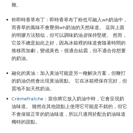
雜。
幹即時香草布丁：即時香草布丁粉也可融入wh奶油中，
而香草的風味不會壓倒wh奶油的天然味道。 這與上面
的明膠方法類似，但可以調味奶油
並
保持堅硬。 然而，
它並不總是如此之好，因為冰箱裡的味道會隨著時間的
推移而加劇，變成黃色 - 很適合結霜，但不適合你想要
的奶油。
融化的黃油：加入黃油可能是另一種解決方案，但鞭打
的奶油仍然會出現黃油斑點。 它在冰箱裡保存完好，但
質地不如天然奶油。
Crèmefraîche：
當你將它放入奶油中時，它會呈現奶
油味道。 雖然在其他甜點上使用它可能是不錯的，但它
不會保留正常的奶油味道，所以只適用於配合奶油味道
獨特的甜點。