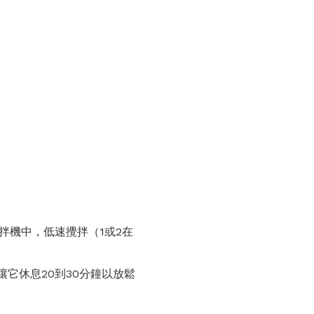
拌機中，低速攪拌（1或2在
它休息20到30分鐘以放鬆