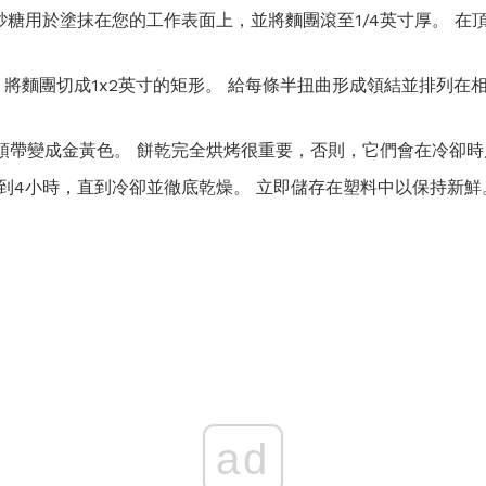
的砂糖用於塗抹在您的工作表面上，並將麵團滾至1/4英寸厚。 在
將麵團切成1x2英寸的矩形。 給每條半扭曲形成領結並排列在
至領帶變成金黃色。 餅乾完全烘烤很重要，否則，它們會在冷卻
到4小時，直到冷卻並徹底乾燥。 立即儲存在塑料中以保持新鮮
ad