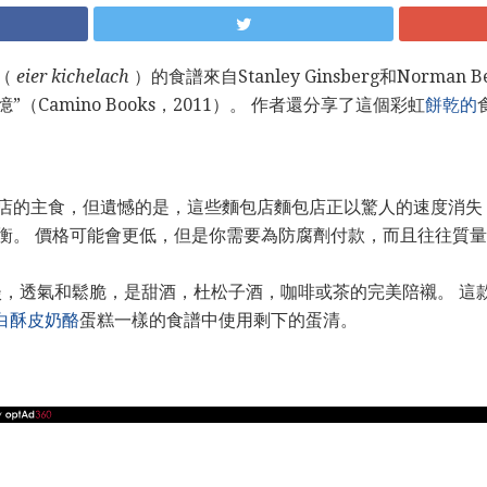
l（
eier kichelach
）的食譜來自Stanley Ginsberg和Norma
Camino Books，2011）。 作者還分享了這個彩虹
餅乾的
店的主食，但遺憾的是，這些麵包店麵包店正以驚人的速度消失
衡。 價格可能會更低，但是你需要為防腐劑付款，而且往往質
s清淡，透氣和鬆脆，是甜酒，杜松子酒，咖啡或茶的完美陪襯。 
白酥皮奶酪
蛋糕一樣的食譜中使用剩下的蛋清。