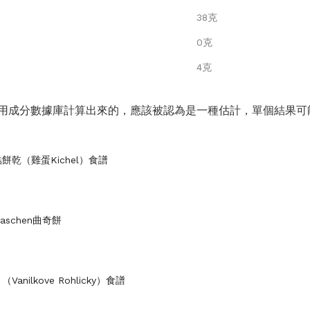
38克
0克
4克
用成分數據庫計算出來的，應該被認為是一種估計，單個結果可
餅乾（雞蛋Kichel）食譜
aschen曲奇餅
anilkove Rohlicky）食譜