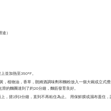
部用途）
上並加熱至350°F。
黃，植物油，香草，朗姆酒調味劑和麵粉放入一個大碗或立式攪
，直到光滑的麵團達到了約20分鐘，麵筋發育良好。
上，搓2到3分鐘，直到不再粘住為止。 用保鮮膜或濕布蓋住，讓