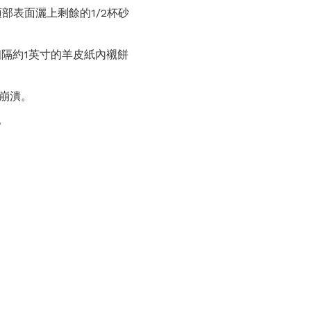
頂部表面灑上剩餘的1/2杯砂
相隔約1英寸的羊皮紙內襯餅
時崩潰。
。