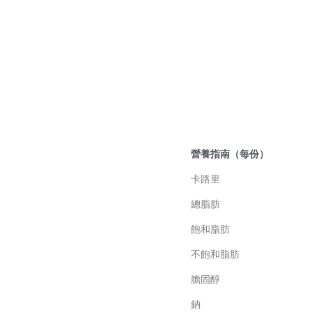
營養指南（每份）
卡路里
總脂肪
飽和脂肪
不飽和脂肪
膽固醇
鈉