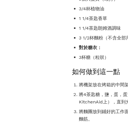
3/4杯植物油
1 1/4茶匙香草
1 1/4茶匙朗姆酒調味
3 1/2杯麵粉（不含全
對於糖衣：
3杯糖（粒狀）
如何做到這一點
將機架放在烤箱的中間架
將4茶匙糖，鹽，蛋，蛋
KitchenAid上）
將麵團放到鋪好的工作面
麵筋。