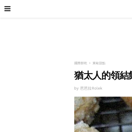
國際餅乾
東歐甜點
猶太人的領結餅
by 芭芭拉Rolek