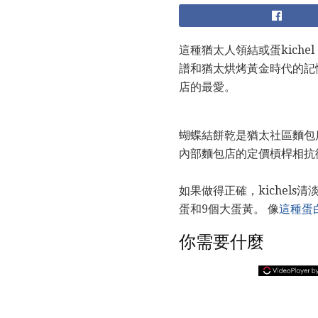
這種猶太人領結或蛋kiche
譜和猶太烘烤黃金時代的記憶”（
店的最愛。
蝴蝶結餅乾是猶太社區麵包
內部麵包店的定價槓桿相抗
如果做得正確，kichel
蛋和9個大蛋黃。 像
這種蛋
你需要什麼