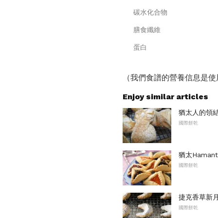
碳水化合物
膳食纖維
蛋白
（我們食譜的營養信息是使
Enjoy similar articles
猶太人的領結
國際餅乾
猶太Hamant
國際餅乾
捷克香草新月（V
國際餅乾