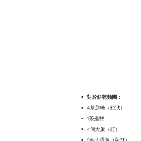
對於餅乾麵團：
4茶匙糖（粒狀）
1茶匙鹽
4個大蛋（打）
9個大蛋黃（毆打）