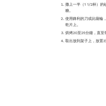
撒上一半（1 1/2杯）
糖。
使用鋒利的刀或比薩輪，
乾片上。
烘烤20至25分鐘，直
取出放到架子上，放置3