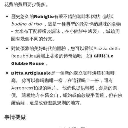
花費的費用要少得多。
歷史悠久的
Robiglio
有著不錯的咖啡和糕點（試試
budino di riso
，這是一種典型的托斯卡納風味的食物
- 大米布丁配檸檬
皮
調味，在小餡餅中烤製），城鎮周
圍有幾個不同的分支。
對於優雅的美好時代的體驗，您可以嘗試Piazza della
Repubblica廣場上著名的傳奇酒吧，如
I Gilli
和
Le
Giubbe Rosse
。
Ditta Artigianale
是一個新的獨立咖啡烘焙和咖啡
廳。 你可以像喝咖啡一樣，在這裡喝上一杯，還有
Aeropress拍攝的照片。 他們也提供輕鬆，創新的票
價。 這種地方在舊金山，紐約或倫敦幾乎普通，但在佛
羅倫薩，這是改變遊戲規則的地方。
事情要做