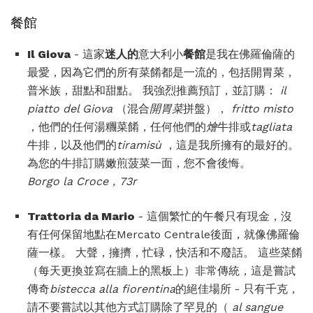
餐館
Il Giova
- 這家
迷人的
意大利小
餐館
是我在佛羅倫薩的
最愛，因為它們的所有菜餚都是一流的，包括開胃菜，
普米族，甜點和甜點。 我強烈推薦預訂，並訂購：
il
piatto del Giova
（混合
開胃菜
拼盤），
fritto misto
，他們的任何湯糰菜餚，任何他們的
燴
牛排或
tagliata
牛排，以及他們的
tiramisù
，這是我所擁有的最好的。
為您的牛排訂購嫩煎菠菜一面，您不會後悔。
Borgo la Croce，73r
Trattoria da Mario
- 這個繁忙的午餐只有現金，沒
有任何保留地點在Mercato Centrale後面，就像佛羅倫
薩一樣。 大聲，擁擠，忙碌，快活和不廢話。 這些菜餚
（每天更換並寫在牆上的黑板上）非常傳統，這是嘗試
傳奇
bistecca alla fiorentina
的絕佳場所 - 只有千克，
請不要嘗試以其他方式訂購除了罕見的（
al sangue