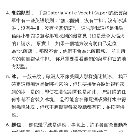
餐館類型
。 手寫Osteria Vini e Vecchi Sapori的紙質菜
單中有一些英語規則：“無比薩餅，沒有牛排，沒有冰淇
淋，沒有牛排，沒有卡普切諾”。 這告訴我這些是佛羅
倫薩小餐館從遊客那裡收到的最常見（也是最令人惱火
的）請求。 事實上，如果一個地方沒有將自己定位
為“比薩店”，那麼不會，他們不會為比薩服務。 並非所
有的餐廳都做牛排。 你只需要看看他們的菜單和它的地
方類型。
冰。
一般來說，歐洲人不像美國人那樣痴迷於冰。 我不
確定這種痴迷是從哪裡來的，但只要接受在歐洲很難來
到的冰，是的，即使在暑假期間也是如此。 您訂購的任
何水都不會裝入冰塊。 您可能會在雞尾酒或蘇打水中得
到幾塊冰塊，但您不應期望每家餐廳都有它，並按需供
應。
麵包
。 麵包幾乎總是供應，事實上，許多餐館會自動為