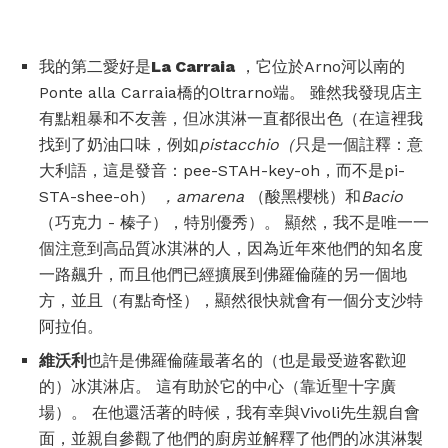
我的第二愛好是
La Carraia
，它位於Arno河以南的
Ponte alla Carraia橋的Oltrarno端。 雖然我發現店主
有點粗暴和不友善，但冰淇淋一直都很出色（在這裡我
找到了奶油口味，例如
pistacchio（
只是一個註釋：意
大利語，這是發音：pee-STAH-key-oh，而不是pi-
STA-shee-oh）
，amarena
（酸黑櫻桃）和
Bacio
（巧克力 - 榛子），特別優秀）。 顯然，我不是唯一一
個注意到高品質冰淇淋的人，因為近年來他們的知名度
一路飆升，而且他們已經擴展到佛羅倫薩的另一個地
方，並且（有點奇怪），顯然很快就會有一個分支沙特
阿拉伯。
維沃利
也許是佛羅倫薩最著名的（也是最受遊客歡迎
的）冰淇淋店。 這有助於它的中心（靠近聖十字廣
場）。 在他還活著的時候，我有幸與Vivoli先生親自會
面，並親自參觀了他們的廚房並解釋了他們的冰淇淋製