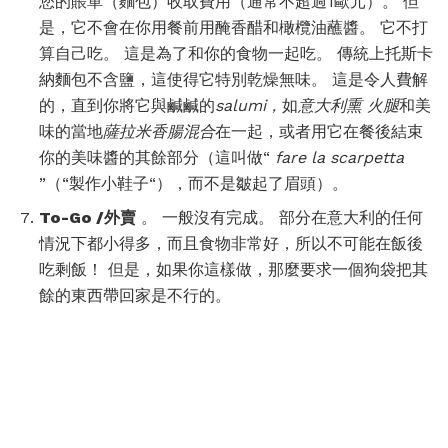
您的賬單（麵包）收取費用（通常不超過1歐元）。 但
是，它不會在你用餐前用醃香醋和橄欖油蘸醬。 它不打
算自己吃。 這是為了和你的食物一起吃。 傳統上托斯卡
納麵包不含鹽，這使得它特別乾燥無味。 這是令人費解
的，直到你將它與鹹鹹的
salumi，
如
意大利熏
火腿
和美
味的當地
薩拉米香腸混合
在一起，或者用它在餐後結束
你的美味醬的其餘部分（這叫做“
fare la scarpetta
”（“製作小鞋子“），而不是皺起了眉頭）。
To-Go /外賣
。 一般沒有完成。 部分在意大利的任何
情況下都小得多，而且食物非常好，所以不可能在飯後
吃剩飯！ 但是，如果你這樣做，那麼要求一個狗袋把其
餘的東西帶回家是不行的。