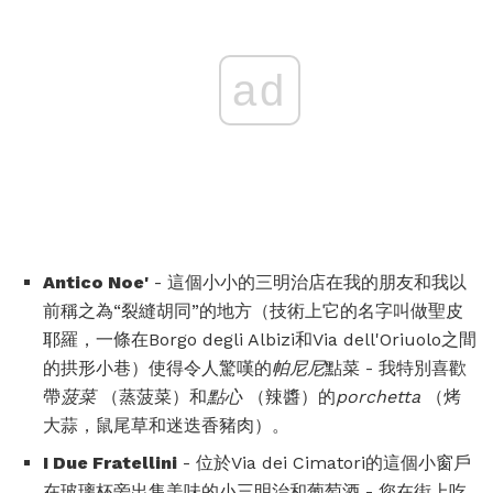
ad
Antico Noe'
- 這個小小的三明治店在我的朋友和我以
前稱之為“裂縫胡同”的地方（技術上它的名字叫做聖皮
耶羅，一條在Borgo degli Albizi和Via dell'Oriuolo之間
的拱形小巷）使得令人驚嘆的
帕尼尼
點菜 - 我特別喜歡
帶
菠菜
（蒸菠菜）和
點心
（辣醬）的
porchetta
（烤
大蒜，鼠尾草和迷迭香豬肉）。
I Due Fratellini
- 位於Via dei Cimatori的這個小窗戶
在玻璃杯旁出售美味的小三明治和葡萄酒 - 您在街上吃