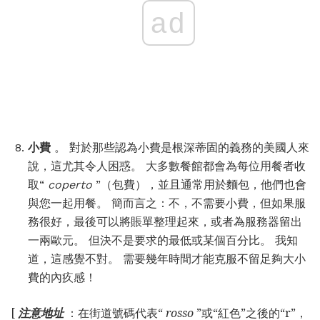
ad
小費
。 對於那些認為小費是根深蒂固的義務的美國人來
說，這尤其令人困惑。 大多數餐館都會為每位用餐者收
取“
coperto
”（包費），並且通常用於麵包，他們也會
與您一起用餐。 簡而言之：不，不需要小費，但如果服
務很好，最後可以將賬單整理起來，或者為服務器留出
一兩歐元。 但決不是要求的最低或某個百分比。 我知
道，這感覺不對。 需要幾年時間才能克服不留足夠大小
費的內疚感！
[
注意地址
：在街道號碼代表“
rosso
”或“紅色”之後的“r”，