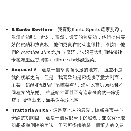
Il Santo Bevitore
- 我喜歡Santo Spirito這家別緻，
浪漫的酒吧。 此外，當然，優質的葡萄酒，他們提供美
妙的奶酪和熟食板，他們更實在的菜也很棒。 例如，他
們的
mafalde all'nduja
（廣泛，波浪意大利面絲帶辣
卡拉布里亞香腸醬）和burrata炒嫩菠菜。
Acqua al 2
- 這是一個堅實而浪漫的地方。 這並不是
我的榜單之首，但是，我喜歡的是它提供了意大利面，
主菜，奶酪和甜點的“品嚐菜單”，您可以嘗試3到5種不
同種類的菜餚。 華盛頓特區甚至有這家餐廳的一家分
店！ 檢查出來，如果你在該地區。
Trattoria Anita
- 這是當地人的最愛，隱藏在市中心
安靜的胡同里。 這是一個有點棘手的發現，並沒有什麼
幻想或壓倒性的美味，但它所提供的是一個驚人的交易