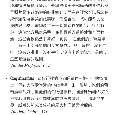
凍和微波食物（提示：餐廳提供英語和德語的食物和菜
單照片是旅遊陷阱的好兆頭），而在這裡您可以嘗試傳
統佛羅倫薩菜餚如此美味，價格合理，您可能會哭泣。
我的好朋友西蒙娜多年來一直是這裡的廚師，從那時
起，這個地方幾次易手，並且最近經過擴建和全面翻
新，這些食物仍然非常好，真實。 在他們的手寫菜單
上，有一小部分規則用英文寫成：“無比薩餅，沒有牛
排，沒有冰淇淋，沒有牛排，沒有卡普切諾”。 是的，
這些是遊客的規則。
Via dei Magazzini，3
Coquinarius
- 這個質樸的小酒吧藏在一條小小的街道
上，但在大教堂附近的中心輕輕一d。 當然，他們的葡
萄酒非常好，但他們的食物也很棒。 他們製作非常好的
沙拉和薄肉片（生肉或熏肉或魚肉薄片），清淡的午
餐，或者梨和戈貢佐拉的意大利面是天堂般的。
Via delle Oche，11r