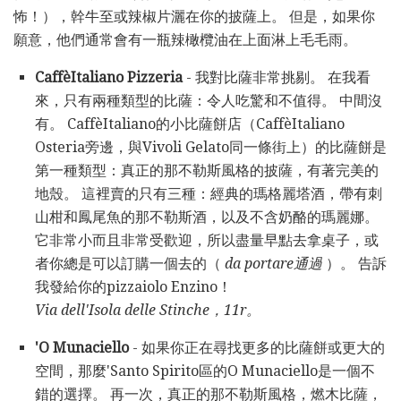
怖！），幹牛至或辣椒片灑在你的披薩上。 但是，如果你
願意，他們通常會有一瓶辣橄欖油在上面淋上毛毛雨。
CaffèItaliano
Pizzeria
- 我對比薩非常挑剔。 在我看
來，只有兩種類型的比薩：令人吃驚和不值得。 中間沒
有。 CaffèItaliano的小比薩餅店（CaffèItaliano
Osteria旁邊，與Vivoli Gelato同一條街上）的比薩餅是
第一種類型：真正的那不勒斯風格的披薩，有著完美的
地殼。 這裡賣的只有三種：經典的瑪格麗塔酒，帶有刺
山柑和鳳尾魚的那不勒斯酒，以及不含奶酪的瑪麗娜。
它非常小而且非常受歡迎，所以盡量早點去拿桌子，或
者你總是可以訂購一個去的（
da portare通過
）。 告訴
我發給你的pizzaiolo Enzino！
Via dell'Isola delle Stinche，11r。
'O Munaciello
- 如果你正在尋找更多的比薩餅或更大的
空間，那麼'Santo Spirito區的O Munaciello是一個不
錯的選擇。 再一次，真正的那不勒斯風格，燃木比薩，