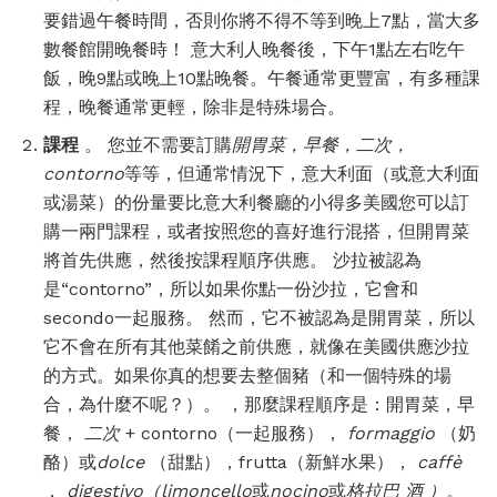
要錯過午餐時間，否則你將不得不等到晚上7點，當大多
數餐館開晚餐時！ 意大利人晚餐後，下午1點左右吃午
飯，晚9點或晚上10點晚餐。午餐通常更豐富，有多種課
程，晚餐通常更輕，除非是特殊場合。
課程
。 您並不需要訂購
開胃菜，早餐，二次，
contorno
等等，但通常情況下，意大利面（或意大利面
或湯菜）的份量要比意大利餐廳的小得多美國您可以訂
購一兩門課程，或者按照您的喜好進行混搭，但開胃菜
將首先供應，然後按課程順序供應。 沙拉被認為
是“contorno”，所以如果你點一份沙拉，它會和
secondo一起服務。 然而，它不被認為是開胃菜，所以
它不會在所有其他菜餚之前供應，就像在美國供應沙拉
的方式。如果你真的想要去整個豬（和一個特殊的場
合，為什麼不呢？）。 ，那麼課程順序是：開胃菜，早
餐，
二次
+ contorno（一起服務），
formaggio
（奶
酪）或
dolce
（甜點），frutta（新鮮水果），
caffè
，
digestivo（limoncello
或
nocino
或
格拉巴
酒
）。