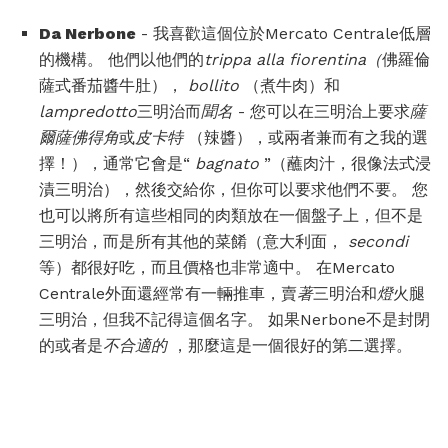
Da Nerbone
- 我喜歡這個位於Mercato Centrale低層
的機構。 他們以他們的
trippa alla fiorentina（
佛羅倫
薩式番茄醬牛肚），
bollito
（煮牛肉）和
lampredotto
三明治而
聞名
- 您可以在三明治上要求
薩
爾薩佛得角
或
皮卡特
（辣醬），或兩者兼而有之我的選
擇！），通常它會是“
bagnato
”（蘸肉汁，很像法式浸
漬三明治），然後交給你，但你可以要求他們不要。 您
也可以將所有這些相同的肉類放在一個盤子上，但不是
三明治，而是所有其他的菜餚（意大利面，
secondi
等）都很好吃，而且價格也非常適中。 在Mercato
Centrale外面還經常有一輛推車，賣
著
三明治和
燈
火腿
三明治，但我不記得這個名字。 如果Nerbone不是封閉
的或者是
不合適的
，那麼這是一個很好的第二選擇。