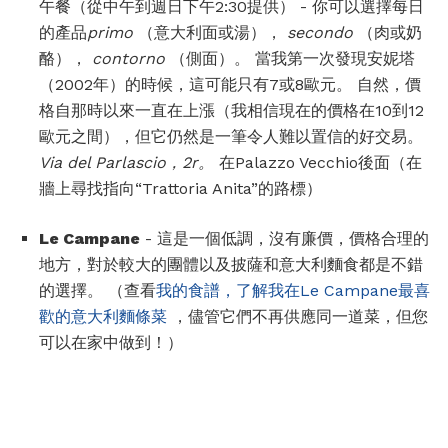
午餐（從中午到週日下午2:30提供） - 你可以選擇每日
的產品
primo
（意大利面或湯），
secondo
（肉或奶
酪），
contorno
（側面）。 當我第一次發現安妮塔
（2002年）的時候，這可能只有7或8歐元。 自然，價
格自那時以來一直在上漲（我相信現在的價格在10到12
歐元之間），但它仍然是一筆令人難以置信的好交易。
Via del Parlascio，2r。
在Palazzo Vecchio後面（在
牆上尋找指向“Trattoria Anita”的路標）
Le Campane
- 這是一個低調，沒有廉價，價格合理的
地方，對於較大的團體以及披薩和意大利麵食都是不錯
的選擇。 （查看
我的食譜，了解我在Le Campane最喜
歡的意大利麵條菜
，儘管它們不再供應同一道菜，但您
可以在家中做到！）