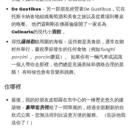
De Gustibus
- 另一群朋友經營著De Gustibus，它在
托斯卡納各地組織葡萄酒和美食之旅以及從農場到餐桌
的晚餐。 他們還剛剛在佛羅倫薩開了一家名為
Culinaria
的現代小
酒館
。
尋找
薩格勒
鎮周圍的海報 - 這些都是美食節，通常在鄉
村外舉行，慶祝季節發生的任何食物（例如
funghi
porcini
，
porcini
蘑菇）。 如果你有一輛汽車或認識
一個人帶你去那裡，他們總是充滿美味和價格合理的菜
餚！ 有時候也會有音樂和跳舞。
住哪裡
最後，我的好朋友皮耶羅在市中心的一棟歷史悠久的建
築物 -
豪華套房裡
租了一間華麗的，經過全面翻新的自
炊式公寓 - 您無法得到比這更方便的服務。 （告訴他我
送你了！）