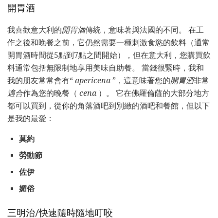
開胃酒
我喜歡意大利的
開胃酒
傳統，意味著與法國的不同。 在工
作之後和晚餐之前，它仍然需要一種刺激食慾的飲料（通常
開胃酒時間從5點到7點之間開始），但在意大利，您購買飲
料通常包括無限制地享用美味自助餐。 當錢很緊時，我和
我的朋友常常會有“
apericena
”，這意味著您的
開胃酒
非常
適合
作為您的晚餐（
cena
）。 它在佛羅倫薩的大部分地方
都可以買到，從你的角落酒吧到別緻的酒吧和餐館，但以下
是我的最愛：
莫約
勞動節
佐伊
媚俗
三明治/快速隨時隨地叮咬