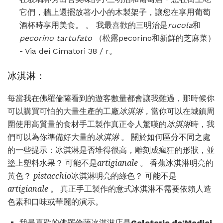
它們，牆上還擺放著小小的木製架子，讓您在享用葡萄
酒杯時享用美食。 。 我最喜歡的三明治是
rucola
和
pecorino tartufato
（松露pecorino和新鮮的芝麻菜）
- Via dei Cimatori 38 / r。
冰淇淋：
每當我在佛羅倫薩看到的遊客數量都會讓我難過，那時候你
可以購買可怕的大量生產的工廠
冰淇淋，
當你可以在城鎮周
圍使用高質量的食材手工製作真正令人驚嘆的
冰淇淋
時，我
們可以為你準備好大量的
冰淇淋
。 關於如何區分不同之處
的一些提示：冰淇淋是否堆得很高，雕刻成瘋狂的形狀，並
塗上塑料水果？ 可能不是
artigianale
。 香蕉冰淇淋明亮的
黃色？
pistacchio
冰淇淋明亮的綠色？ 可能不是
artigianale
。 真正手工製作的意式冰淇淋不需要依賴人造
色素和口味或華麗的演示。
我最喜歡的佛羅倫薩冰淇淋店是
Gelateria de'Medici