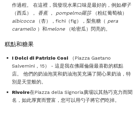
作過程。 在這裡，我發現水果口味是最好的，例如
椰子
（西瓜），
香蕉
，
pompelmo羅莎
（粉紅葡萄柚）
albicocca
（杏），fichi（fig），梨焦糖（
pera
caramello
）和
melone
（哈密瓜）閃亮的。
糕點和糖果
I Dolci di Patrizio Cosi
（Piazza Gaetano
Salvemini，15） - 這是我在佛羅倫薩最喜歡的糕點
店。 他們的奶油泡芙和奶油泡芙充滿了開心果奶油，特
別是天堂般的。
Rivoire
在Piazza della Signoria廣場以其熱巧克力而聞
名，如此厚實而豐富，您可以用勺子將它們吃掉。