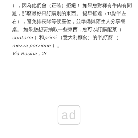
），因為他們會（正確）拒絕！ 如果您對稀有牛肉有問
題，那麼最好只訂購別的東西。 提早抵達（11點半左
右），避免排長隊等候座位，並準備與陌生人分享餐
桌。 如果您想要抽取一些東西，您可以訂購配菜（
contorni
）和
primi
（意大利麵食）的半
訂製
（
mezza porzione
）。
Via Rosina，2r
ad