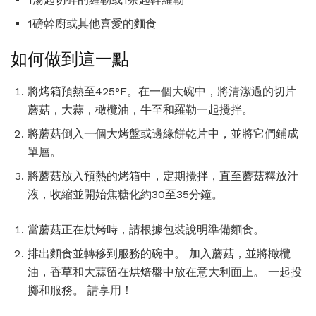
1磅幹廚或其他喜愛的麵食
如何做到這一點
將烤箱預熱至425°F。在一個大碗中，將清潔過的切片
蘑菇，大蒜，橄欖油，牛至和羅勒一起攪拌。
將蘑菇倒入一個大烤盤或邊緣餅乾片中，並將它們鋪成
單層。
將蘑菇放入預熱的烤箱中，定期攪拌，直至蘑菇釋放汁
液，收縮並開始焦糖化約30至35分鐘。
當蘑菇正在烘烤時，請根據包裝說明準備麵食。
排出麵食並轉移到服務的碗中。 加入蘑菇，並將橄欖
油，香草和大蒜留在烘焙盤中放在意大利面上。 一起投
擲和服務。 請享用！