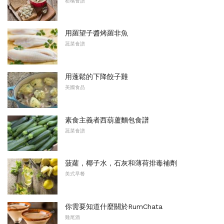
柑橘食譜
用羅望子醬烤羅非魚
蔬菜食譜
用蓬鬆的下降餃子雞
美國食品
素食主義者西葫蘆麵包食譜
蔬菜食譜
菠蘿，椰子水，石灰和薄荷排毒補劑
美式早餐
你需要知道什麼關於RumChata
雞尾酒