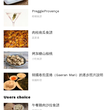
PreggieProvençe
柑橘食譜
肉桂南瓜食譜
蔬菜邊
烤加糖山核桃
小吃食譜
韓國卷煎蛋捲（Gaeran Mari）的逐步照片說明
韓國料理
Users choice
午餐雞肉沙拉食譜