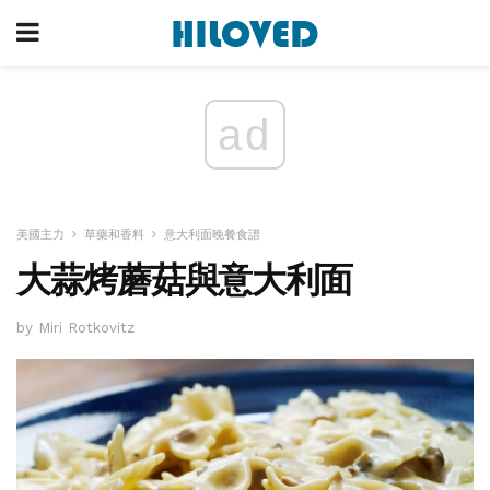
ad
美國主力
草藥和香料
意大利面晚餐食譜
大蒜烤蘑菇與意大利面
by Miri Rotkovitz