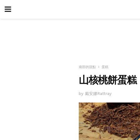
南部的甜點
蛋糕
山核桃餅蛋糕
by 戴安娜Rattray