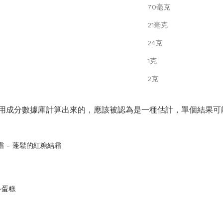
70毫克
21毫克
24克
1克
2克
用成分數據庫計算出來的，應該被認為是一種估計，單個結果可
結霜 - 蓬鬆的紅糖結霜
斗蛋糕