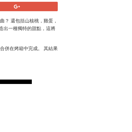
曲？ 還包括山核桃，雞蛋，
造出一種獨特的甜點，這將
合併在烤箱中完成。 其結果