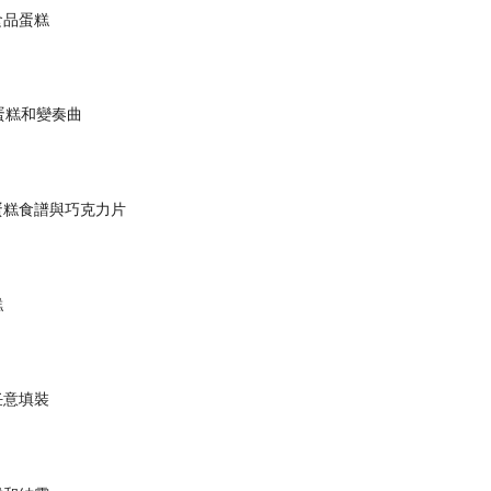
食品蛋糕
 4蛋糕和變奏曲
蛋糕食譜與巧克力片
糕
任意填裝