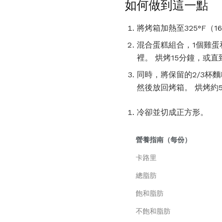
如何做到這一點
將烤箱加熱至325°F（1
混合蛋糕組合，1個雞蛋
裡。 烘烤15分鐘，或
同時，將保留的2/3杯
然後放回烤箱。 烘烤約
冷卻並切成正方形。
營養指南（每份）
卡路里
總脂肪
飽和脂肪
不飽和脂肪