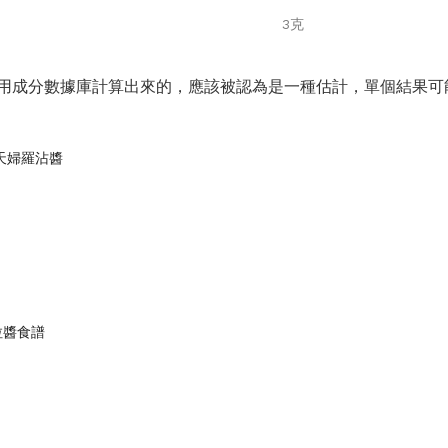
3克
用成分數據庫計算出來的，應該被認為是一種估計，單個結果可
u：天婦羅沾醬
拉醬食譜