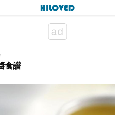
ad
餚
醬食譜