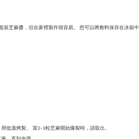
瓶裝芝麻醬，但在家裡製作很容易。 您可以將敷料保存在冰箱中長
用低溫烤製。 當2-3粒芝麻開始爆裂時，請取出。
芝麻，直到光滑。