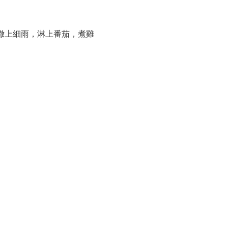
撒上細雨，淋上番茄，煮雞