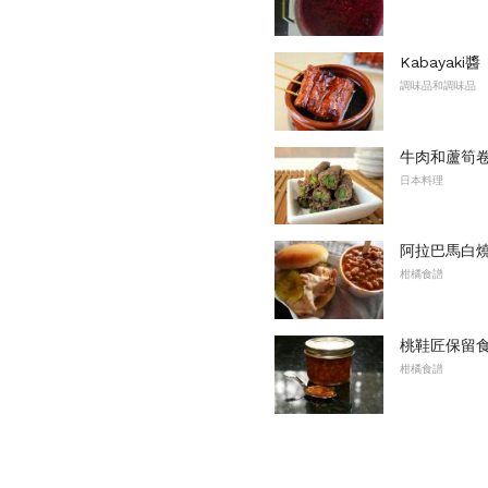
Kabayaki醬
調味品和調味品
牛肉和蘆筍卷（A
日本料理
阿拉巴馬白
柑橘食譜
桃鞋匠保留
柑橘食譜