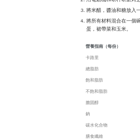
將米醋，醬油和糖放入
將所有材料混合在一個
蛋，裙帶菜和玉米。
營養指南（每份）
卡路里
總脂肪
飽和脂肪
不飽和脂肪
膽固醇
鈉
碳水化合物
膳食纖維