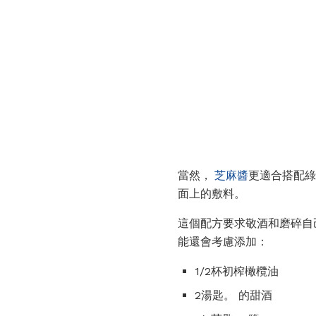
當然，
芝麻醬
更適合搭配綠
面上的敷料。
這個配方要求敬酒和磨碎自
能還會考慮添加：
1/2杯初榨橄欖油
2湯匙。 的甜酒