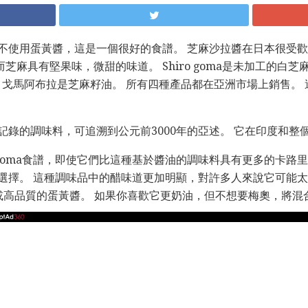
不使用蛋黃醬，這是一個很好的食譜。 芝麻沙拉醬在日本很受歡
芝麻具有堅果味，微甜的味道。 Shiro goma是未加工的白芝麻，
麻。 戈馬阿布拉是芝麻籽油。 所有四種產品都在亞洲市場上銷售。 這個
記錄的調味料，可追溯到公元前3000年的亞述。 它在印度和整
goma食譜，即使它們比這種基於醬油的調味料具有更多的卡路里。
選擇。 這種調味品中的醋味道更加明顯，對許多人來說它可能太
高品質的蛋黃醬。 如果你喜歡它更奶油，但不想要梅奧，將混合