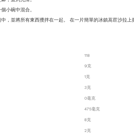
一個小碗中混合。
碗中，並將所有東西攪拌在一起。 在一片簡單的冰鎮萵苣沙拉上
118
9克
1克
3克
0毫克
475毫克
8克
2克