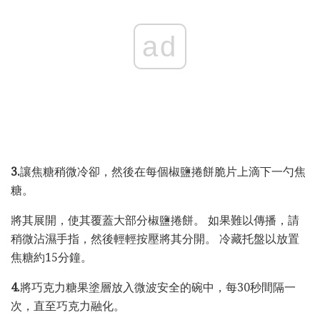
ad
3.
讓焦糖稍微冷卻，然後在每個椒鹽捲餅脆片上滴下一勺焦
糖。
將其展開，使其覆蓋大部分椒鹽捲餅。 如果難以傳播，請
稍微沾濕手指，然後輕輕按壓將其分開。 冷藏托盤以放置
焦糖約15分鐘。
4.
將巧克力糖果塗層放入微波安全的碗中，每30秒間隔一
次，直至巧克力融化。