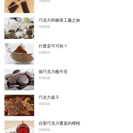
美國甜點
巧克力和糖果工廠之旅
美國甜點
什麼是可可粉？
美國甜點
做巧克力蘸牛至
美國甜點
巧克力葉子
美國甜點
自製巧克力覆蓋的櫻桃
美國甜點