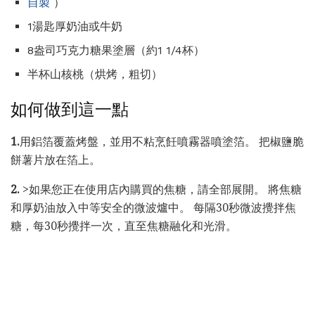
自製
）
1湯匙厚奶油或牛奶
8盎司巧克力糖果塗層（約1 1/4杯）
半杯山核桃（烘烤，粗切）
如何做到這一點
1.
用鋁箔覆蓋烤盤，並用不粘烹飪噴霧器噴塗箔。 把椒鹽脆
餅薯片放在箔上。
2.
>如果您正在使用店內購買的焦糖，請全部展開。 將焦糖
和厚奶油放入中等安全的微波爐中。 每隔30秒微波攪拌焦
糖，每30秒攪拌一次，直至焦糖融化和光滑。