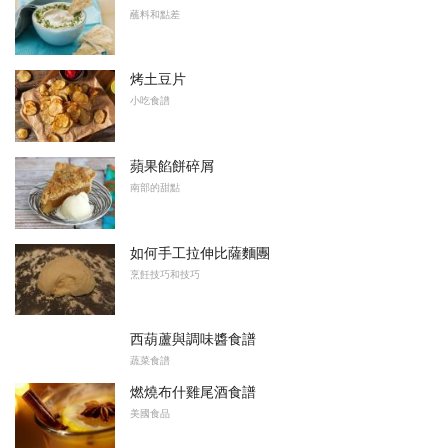
蘸料和點差
烤土豆片
小吃食譜
蘋果餡餅碎屑
南部的甜點
如何手工拉伸比薩麵團
烹飪技巧和技巧
西葫蘆與調味醬食譜
蔬菜食譜
燃燒布什雞尾酒食譜
美國食品