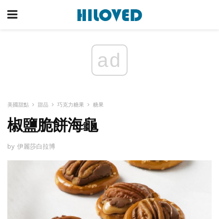
ad
美國甜點
甜品
巧克力糖果
糖果
椒鹽脆餅海龜
by 伊麗莎白拉博