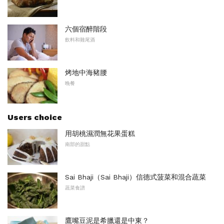
六個宿醉階段
飲料和雞尾酒
烤地中海豬腰
晚餐
Users choice
用胡桃濕潤無花果蛋糕
南部的甜點
Sai Bhaji（Sai Bhaji）信德式菠菜和混合蔬菜
蔬菜食譜
鷹嘴豆泥是希臘還是中東？