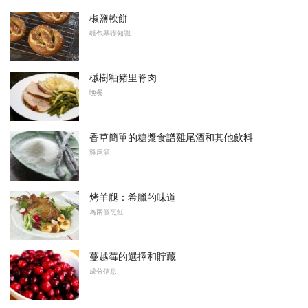
椒鹽軟餅
麵包基礎知識
槭樹釉豬里脊肉
晚餐
香草簡單的糖漿食譜雞尾酒和其他飲料
雞尾酒
烤羊腿：希臘的味道
為兩個烹飪
蔓越莓的選擇和貯藏
成分信息