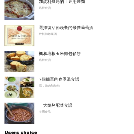
加調料烘烤的土豆用煙肉
培根食譜
選擇復活節晚餐的最佳葡萄酒
飲料和雞尾酒
楓和培根玉米麵包鬆餅
培根食譜
7個簡單的春季湯食譜
湯，燉肉和辣椒
十大燒烤配菜食譜
美國食品
Users choice