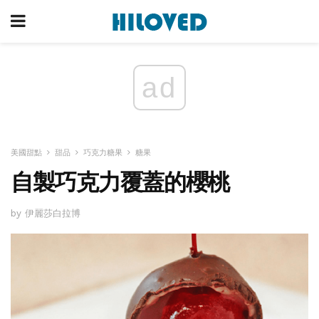
ad
美國甜點
甜品
巧克力糖果
糖果
自製巧克力覆蓋的櫻桃
by 伊麗莎白拉博