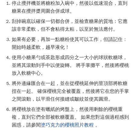
停止攪拌機並將糖粉加入碗中，然後以低速混合，直到
糖果在攪拌槳周圍合併成球。
刮掉碗底以確保一切都合併，並檢查糖果的質地：它應
該非常柔軟，但不會粘得太粘，以至於無法應付。
如果有必要，再加一點糖粉使其可以工作，但請記住：
開始時越柔軟，越早液化！
使用小糖果勺或茶匙形成四分之一大小的球狀軟糖球，
並將其滾動到手中以便旋轉。 將手掌攤平，然後將櫻桃
放入軟糖中心。
將外邊緣匯合在一起，並在從櫻桃延伸的莖頂部將軟糖
捏在一起。 確保櫻桃完全被覆蓋，然後將它在您的手掌
之間滾動，以平滑任何接縫或皺紋並使其圓滑。
將櫻桃放在塗有蠟紙的烤盤上，然後用剩餘的櫻桃重
複，直到它們全部被軟糖覆蓋。 如果您對這個過程感到
困惑，請參閱
塗巧克力的櫻桃照片教程
。