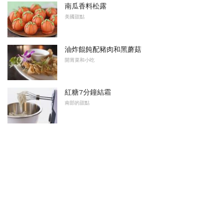
南瓜香料松露
美國甜點
油炸餛飩配豬肉和黑蘑菇
開胃菜和小吃
紅糖7分鐘結霜
南部的甜點