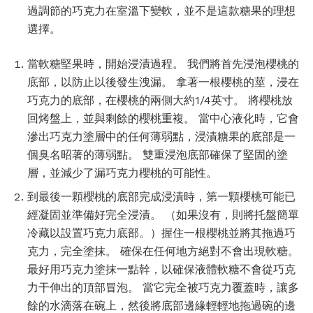
過調節的巧克力在室溫下變軟，並不是這款糖果的理想
選擇。
當軟糖堅果時，開始浸漬過程。 我們將首先浸泡櫻桃的
底部，以防止以後發生洩漏。 拿著一根櫻桃的莖，浸在
巧克力的底部，在櫻桃的兩側大約1/4英寸。 將櫻桃放
回烤盤上，並與剩餘的櫻桃重複。 當中心液化時，它會
滲出巧克力塗層中的任何薄弱點，浸漬糖果的底部是一
個臭名昭著的薄弱點。 雙重浸泡底部確保了堅固的塗
層，並減少了漏巧克力櫻桃的可能性。
到最後一顆櫻桃的底部完成浸漬時，第一顆櫻桃可能已
經凝固並準備好完全浸漬。 （如果沒有，則將托盤簡單
冷藏以設置巧克力底部。）握住一根櫻桃並將其拖過巧
克力，完全塗抹。 確保在任何地方絕對不會出現軟糖。
最好用巧克力塗抹一點幹，以確保液體軟糖不會從巧克
力干伸出的頂部冒泡。 當它完全被巧克力覆蓋時，讓多
餘的水滴落在碗上，然後將底部邊緣輕輕地拖過碗的邊