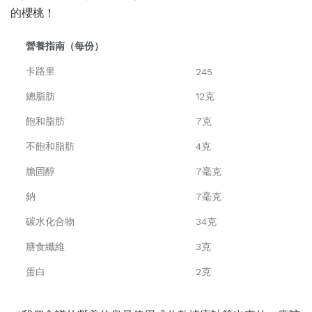
的櫻桃！
營養指南（每份）
卡路里
245
總脂肪
12克
飽和脂肪
7克
不飽和脂肪
4克
膽固醇
7毫克
鈉
7毫克
碳水化合物
34克
膳食纖維
3克
蛋白
2克