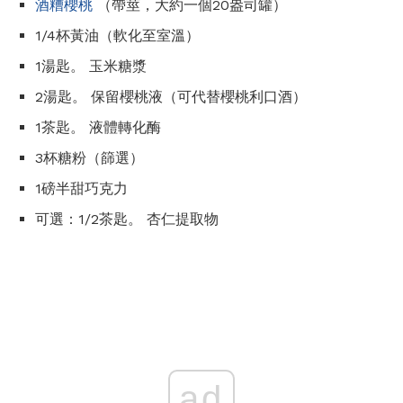
酒糟櫻桃
（帶莖，大約一個20盎司罐）
1/4杯黃油（軟化至室溫）
1湯匙。 玉米糖漿
2湯匙。 保留櫻桃液（可代替櫻桃利口酒）
1茶匙。 液體轉化酶
3杯糖粉（篩選）
1磅半甜巧克力
可選：1/2茶匙。 杏仁提取物
ad