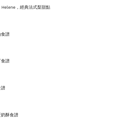
lle Helene，經典法式梨甜點
油食譜
丁食譜
食譜
蛋奶酥食譜