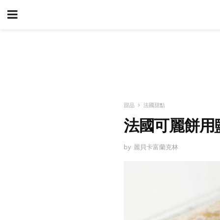
甜品
法國甜點
法國可麗餅用
by 麗貝卡富蘭克林