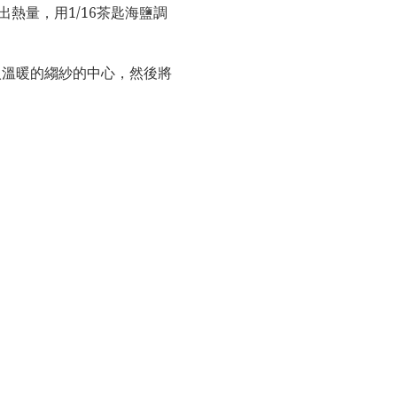
熱量，用1/16茶匙海鹽調
入溫暖的縐紗的中心，然後將
。