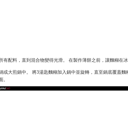
所有配料，直到混合物變得光滑。 在製作薄餅之前，讓麵糊在冰
鍋或大煎鍋中。 將3湯匙麵糊加入鍋中並旋轉，直至鍋底覆蓋麵糊
面。