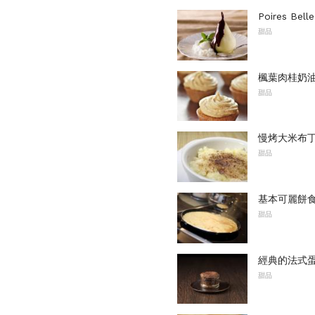
Poires Be
甜品
楓葉肉桂奶
甜品
慢烤大米布
甜品
基本可麗餅
甜品
經典的法式
甜品