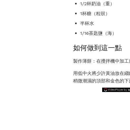
1/2杯奶油（重）
1杯糖（粒狀）
半杯水
1/16茶匙鹽（海）
如何做到這一點
製作薄餅：在攪拌機中加工
用低中火將少許黃油放在縐
稍微潮濕的頂部和金色的下