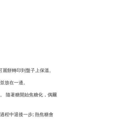
可麗餅轉印到盤子上保溫。
出並放在一邊。
。 隨著糖開始焦糖化，偶爾
程中退後一步; 熱焦糖會