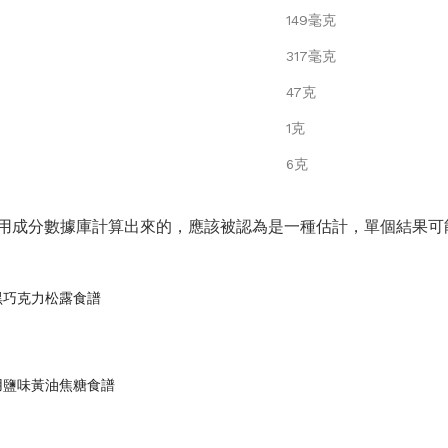
149毫克
317毫克
47克
1克
6克
用成分數據庫計算出來的，應該被認為是一種估計，單個結果可
黑巧克力松露食譜
用鹽味黃油焦糖食譜