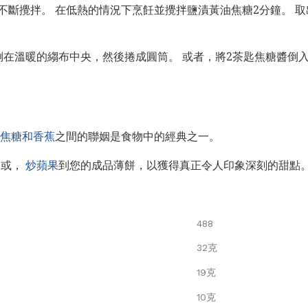
斷攪拌。 在低熱的情況下烹飪並攪拌鹽漬黃油焦糖2分鐘。 取出
。
倒在溫暖的縐布中央，然後捲成圓筒。 或者，將2茶匙焦糖醬倒
焦糖和香蕉
之間的聯姻是食物中的經典之一。
，或，
炒蘋果
到您的成品薄餅，以獲得真正令人印象深刻的甜點
488
32克
19克
10克