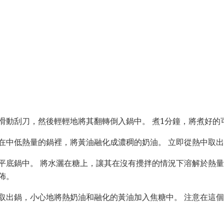
滑動刮刀，然後輕輕地將其翻轉倒入鍋中。 煮1分鐘，將煮好的
在中低熱量的鍋裡，將黃油融化成濃稠的奶油。 立即從熱中取
平底鍋中。 將水灑在糖上，讓其在沒有攪拌的情況下溶解於熱量
佈。
取出鍋，小心地將熱奶油和融化的黃油加入焦糖中。 注意在這個過