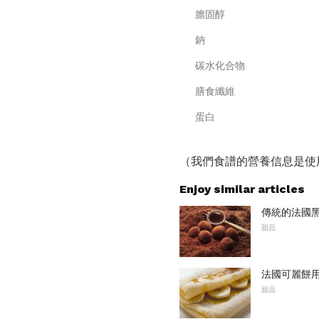
膽固醇
鈉
碳水化合物
膳食纖維
蛋白
（我們食譜的營養信息是使
Enjoy similar articles
傳統的法國
甜品
法國可麗餅
甜品