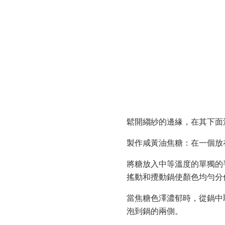
鬆開縐紗的邊緣，在其下面
製作咸黃油焦糖：在一個放
將糖放入中等溫度的單獨的
搖動和攪動鍋使顏色均勻分
當焦糖色澤濃郁時，從鍋中
泡到鍋的兩側。