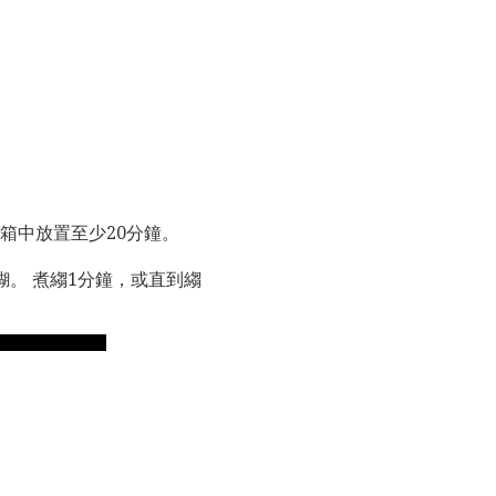
箱中放置至少20分鐘。
。 煮縐1分鐘，或直到縐