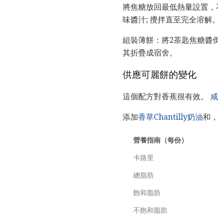
將焦糖放回最低熱量設置，不
味醬汁; 攪拌直至完全溶解
組裝薄餅：將2茶匙焦糖醬
其折疊成宿舍。
供應可麗餅的變化
這個配方對香蕉很有效。
咸
添加
香草Chantilly奶油
和
營養指南（每份）
卡路里
總脂肪
飽和脂肪
不飽和脂肪