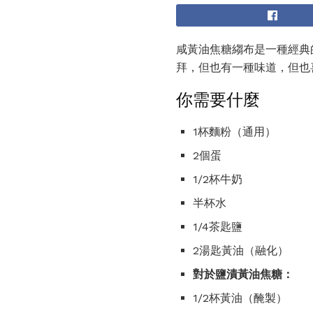
咸黃油焦糖縐布是一種經典
拜，但也有一種味道，但也
你需要什麼
1杯麵粉（通用）
2個蛋
1/2杯牛奶
半杯水
1/4茶匙鹽
2湯匙黃油（融化）
對於鹽漬黃油焦糖：
1/2杯黃油（醃製）