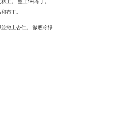
糕上。 塗上1杯布丁。
莓和布丁。
並撒上杏仁。 徹底冷靜