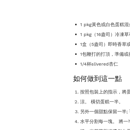
1 pkg黃色或白色蛋糕混
1 pkg（16盎司）冷
1盒（5盎司）即時香草
1包鞭打的打頂，準備或
1/4杯slivered杏仁
如何做到這一點
按照包裝上的指示，將蛋糕
涼。 橫切蛋糕一半。
另外一個甜點保留一半;
水平分割每一塊。 將一