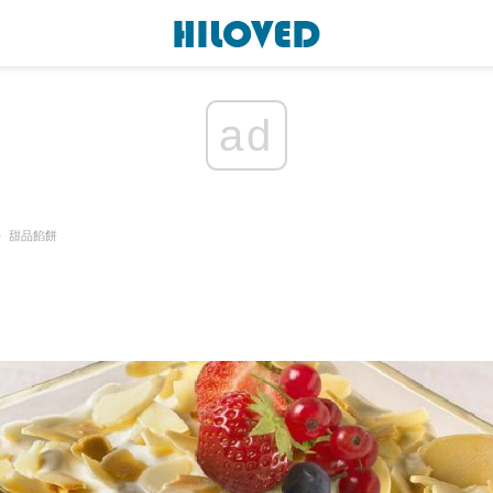
ad
甜品餡餅