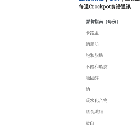
每週Crockpot食譜通訊
營養指南（每份）
卡路里
總脂肪
飽和脂肪
不飽和脂肪
膽固醇
鈉
碳水化合物
膳食纖維
蛋白