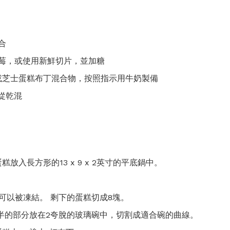
合
凍草莓，或使用新鮮切片，並加糖
或芝士蛋糕布丁混合物，按照指示用牛奶製備
從乾混
放入長方形的13 x 9 x 2英寸的平底鍋中。
 可以被凍結。 剩下的蛋糕切成8塊。
半的部分放在2夸脫的玻璃碗中，切割成適合碗的曲線。