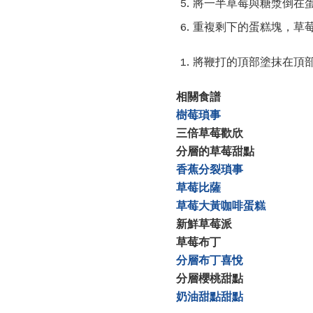
將一半草莓與糖漿倒在蛋
重複剩下的蛋糕塊，草
將鞭打的頂部塗抹在頂部
相關食譜
樹莓瑣事
三倍草莓歡欣
分層的草莓甜點
香蕉分裂瑣事
草莓比薩
草莓大黃咖啡蛋糕
新鮮草莓派
草莓布丁
分層布丁喜悅
分層櫻桃甜點
奶油甜點甜點