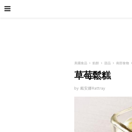
美國食品
餡餅
甜品
南部食物
草莓鬆糕
by 戴安娜Rattray