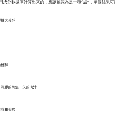
用成分數據庫計算出來的，應該被認為是一種估計，單個結果可
桃​​大黃酥
的桃酥
有滴膠的萬無一失的肉汁
譜甜和美味