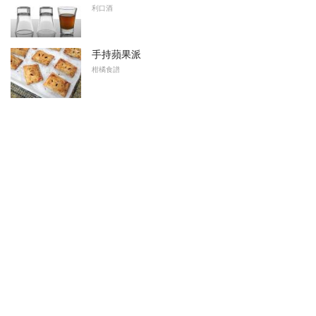
利口酒
手持蘋果派
柑橘食譜