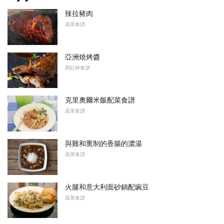
辣拉豬肉
蔬菜食譜
亞洲燒烤醬
西紅柿食譜
克里奧爾米飯配菜食譜
蔬菜食譜
與雞和熏制的香腸的濃湯
蔬菜食譜
火腿和意大利面砂鍋配豌豆
蔬菜食譜