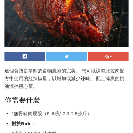
這個食譜是辛辣的食物風扇的完美。 您可以調整此拉肉配
方中使用的紅辣椒量，以增加或減少辣味。 配上涼爽的奶
油涼拌捲心菜。
你需要什麼
1無骨豬肉屁股（5-6磅/ 2.3-2.8公斤）
對於Rub：