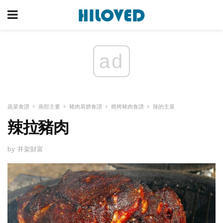
ad
蔬菜食譜
南部主要
豬肉肩膀食譜
燒烤豬肉食譜
辣的主菜
辣拉豬肉
by 井架財富