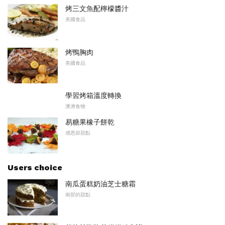
烤三文魚配檸檬醬汁
美國食品
烤鴨胸肉
美國食品
學習烤箱溫度轉換
澳洲食物
易糖果橡子餅乾
感恩節甜點
Users choice
南瓜蛋糕奶油芝士糖霜
南部的甜點