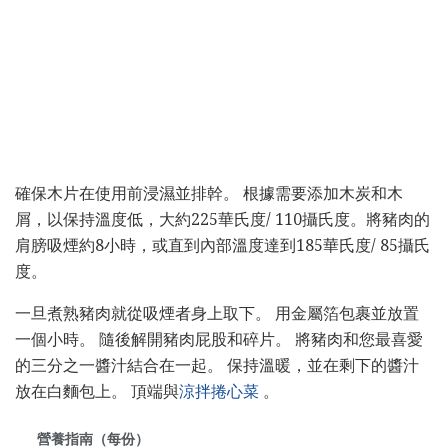
確保木片在使用前浸濕並排幹。 根據需要添加木炭和木
屑，以保持溫度低，大約225華氏度/ 110攝氏度。將豬肉的
肩膀吸煙約8小時，或直到內部溫度達到185華氏度/ 85攝氏
度。
一旦煮熟豬肉就從吸煙者身上取下。 用金屬箔包裹並放置
一個小時。 隨後解開豬肉屁股和碎片。 將豬肉和您最喜愛
的三分之一醬汁結合在一起。 保持溫暖，並在剩下的醬汁
放在白麵包上。 頂端與
涼拌捲心菜
。
營養指南（每份）