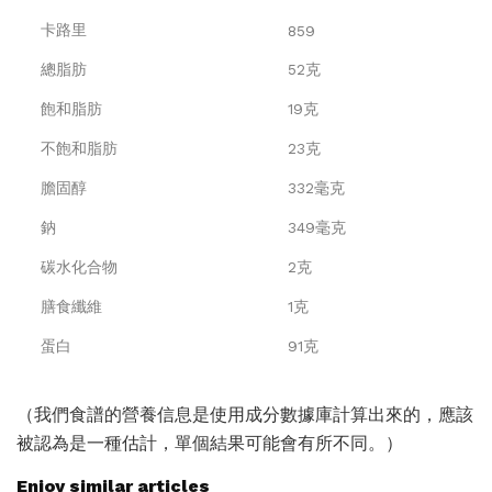
卡路里
859
總脂肪
52克
飽和脂肪
19克
不飽和脂肪
23克
膽固醇
332毫克
鈉
349毫克
碳水化合物
2克
膳食纖維
1克
蛋白
91克
（我們食譜的營養信息是使用成分數據庫計算出來的，應該
被認為是一種估計，單個結果可能會有所不同。）
Enjoy similar articles