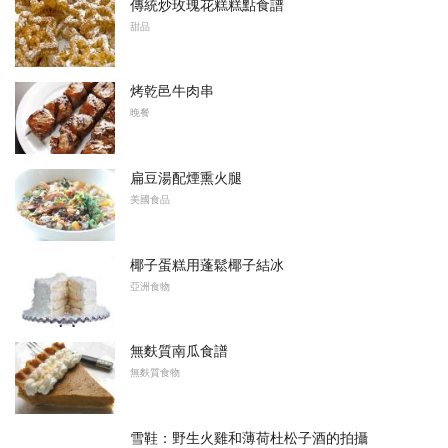
傳統炒玫瑰花糕糕點食譜
甜品
烤乾邑牛肉串
晚餐
扁豆湯配煙熏火腿
美國食品
椰子蛋糕用蓬鬆椰子結冰
亞洲食物
無麩質南瓜食譜
無麩質食物
雪鞋：野生火雞和薄荷杜松子酒的拍攝