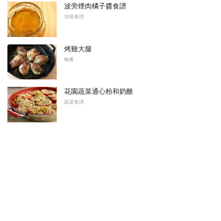
波旁煙肉橘子醬食譜
培根食譜
烤雞大腿
晚餐
花園蔬菜通心粉和奶酪
蔬菜食譜