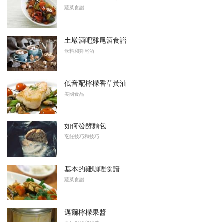
蔬菜食譜
土墩酒吧雞尾酒食譜
飲料和雞尾酒
低音配檸檬香草黃油
美國食品
如何發酵麵包
烹飪技巧和技巧
基本的雞咖哩食譜
蔬菜食譜
邁爾檸檬果醬