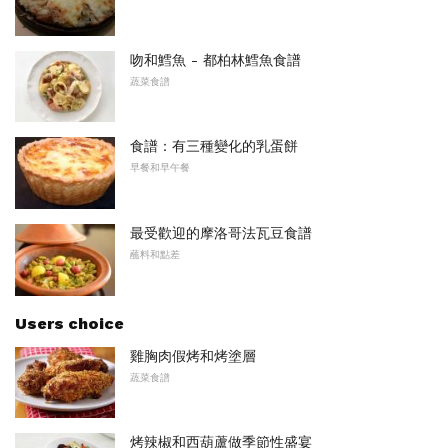
吻和鱈魚 - 都柏林鱈魚食譜
蔬菜食譜
食譜：有三種變化的乳蛋餅
早餐和早午餐
最受歡迎的摩洛哥法瓦豆食譜
蘸料和點差
Users choice
雞胸肉假烤和烤塗層
蔬菜食譜
烤辣椒和西葫蘆做季節性盛宴