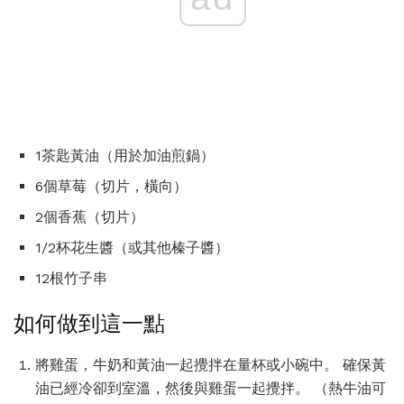
1茶匙黃油（用於加油煎鍋）
6個草莓（切片，橫向）
2個香蕉（切片）
1/2杯花生醬（或其他榛子醬）
12根竹子串
如何做到這一點
將雞蛋，牛奶和黃油一起攪拌在量杯或小碗中。 確保黃
油已經冷卻到室溫，然後與雞蛋一起攪拌。 （熱牛油可