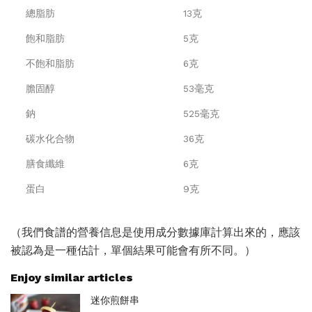
總脂肪
13克
飽和脂肪
5克
不飽和脂肪
6克
膽固醇
53毫克
鈉
525毫克
碳水化合物
36克
膳食纖維
6克
蛋白
9克
（我們食譜的營養信息是使用成分數據庫計算出來的，應該
被認為是一種估計，單個結果可能會有所不同。）
Enjoy similar articles
迷你煎餅串