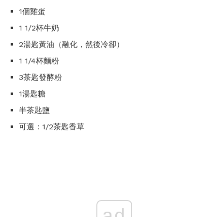
1個雞蛋
1 1/2杯牛奶
2湯匙黃油（融化，然後冷卻）
1 1/4杯麵粉
3茶匙發酵粉
1湯匙糖
半茶匙鹽
可選：1/2茶匙香草
ad