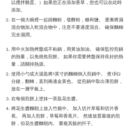
以攪拌雞蛋。）如果您正在添加香草，您也可以在此時
添加。
在一個大碗裡一起篩麵粉，發酵粉，糖和鹽。 逐漸將濕
混合物加入乾混合物中，注意不要過度混合。 確保麵糊
完全濕潤。
用中火加熱烤盤或不粘鍋，用黃油加油。 確保監控煎鍋
的熱量，以免燒焦煎餅。 如果你需要烤盤保持良好的熱
量，請關掉熱源。
使用小勺或大湯匙將1英寸的麵糊倒入煎鍋中。 煮1到2
分鐘，翻轉，直到兩邊金黃色。 從煎鍋中取出薄煎餅，
放在一層平板上。
在每個煎餅上塗抹一茶匙花生醬。
將花生醬麵朝上放入竹籤中。 加入切片草莓和切片香
蕉。 再加入煎餅，草莓和香蕉片。 然後放置最後的煎
餅，但花生醬麵朝內。 重複其餘的扦子。