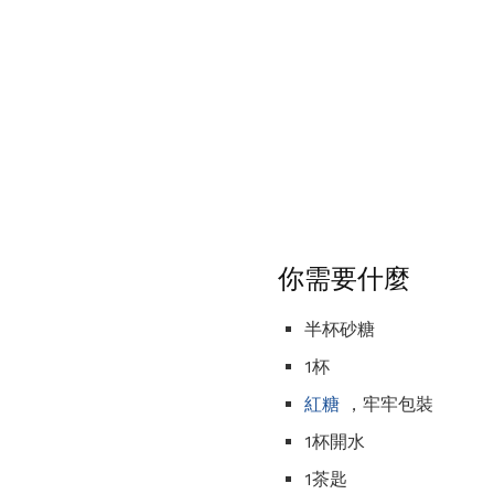
你需要什麼
半杯砂糖
1杯
紅糖
，牢牢包裝
1杯開水
1茶匙