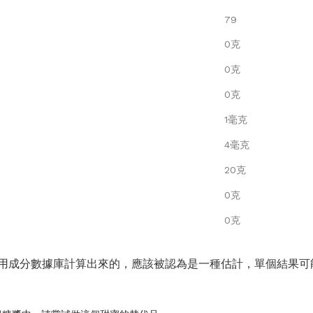
79
0克
0克
0克
1毫克
4毫克
20克
0克
0克
用成分數據庫計算出來的，應該被認為是一種估計，單個結果可