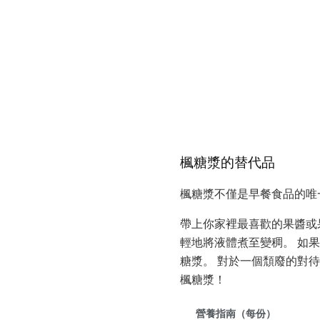
楓糖漿的替代品
楓糖漿不僅是早餐食品的唯
帶上你家裡最喜歡的果醬或
輕地將液體煮至變稠。 如
糖漿。 對於一個頹廢的對
楓糖漿！
營養指南（每份）