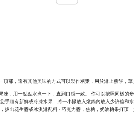
一頂部，還有其他美味的方式可以製作糖漿，用於淋上煎餅，華
果凍，用一點點水煮一下，直到口感一致。 你可以按照同樣的
果您手頭有新鮮或冷凍水果，將一小撮放入燉鍋內放入少許糖和
待，拔出花生醬或冰淇淋配料 - 巧克力醬，焦糖，奶油糖果打頂