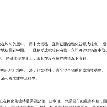
在均勻的層中。 用中火煮熟，直到它開始融化並變成棕色。 
輕地折疊到中間。 一旦糖變成琥珀色液體，立即將鍋從鍋爐中取
中。 將沸水倒在其上，讓其在沒有攪拌的情況下溶解。
中融化的紅糖中。 煨，頻繁攪拌，直至混合物稠化成糖漿稠度。
黃油和楓木或香草精中。
但在糖化焦糖時還需要記住一些事項。 您需要仔細觀察焦糖，