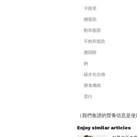
卡路里
總脂肪
飽和脂肪
不飽和脂肪
膽固醇
鈉
碳水化合物
膳食纖維
蛋白
（我們食譜的營養信息是使
Enjoy similar articles