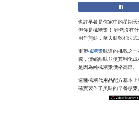
也許早餐是你家中的星期天
但你是楓糖漿！ 雖然沒有
用作煎餅，華夫餅乾和法式
重塑
楓糖漿
味道的挑戰之一
騰，濃縮甜味並使其稠化成
是因為純楓糖漿價格高昂。
這種楓糖代用品配方基本上
確實製作了美味的早餐糖漿