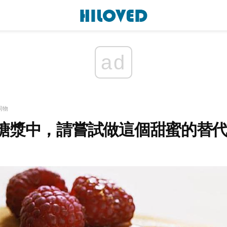
ad
同物
糖漿中，請嘗試做這個甜蜜的替