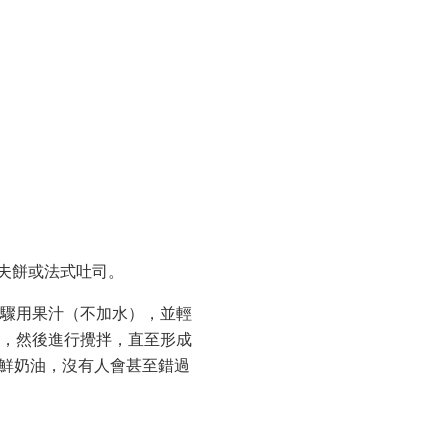
夫餅或法式吐司。
步驟用果汁（不加水），並輕
水，然後進行攪拌，直至形成
，鮮奶油，沒有人會甚至錯過