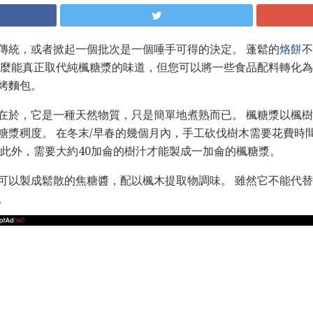
傳統，或者掀起一個批次是一個唾手可得的決定。 蓬鬆的
烙餅
不
什麼能真正取代純楓糖漿的味道，但您可以將一些食品配料轉化
烤麵包。
在於，它是一種天然物質，只是簡單地煮熟而已。 楓糖漿以楓
糖漿稠度。 在冬末/早春的幾個月內，手工砍伐樹木需要花費時
 此外，需要大約40加侖的樹汁才能製成一加侖的楓糖漿。
可以製成鬆散的焦糖醬，配以楓木提取物調味。 雖然它不能代
。