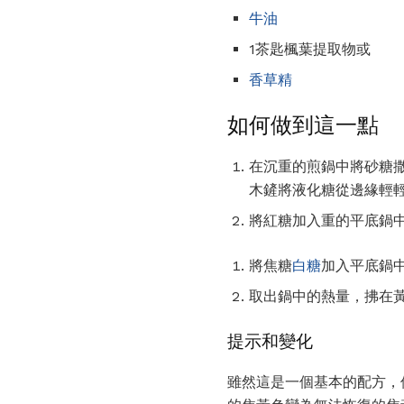
牛油
1茶匙楓葉提取物或
香草精
如何做到這一點
在沉重的煎鍋中將砂糖撒
木鏟將液化糖從邊緣輕
將紅糖加入重的平底鍋
將焦糖
白糖
加入平底鍋
取出鍋中的熱量，拂在
提示和變化
雖然這是一個基本的配方，