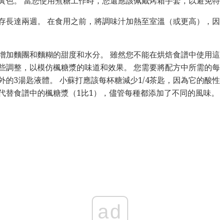
黃色。 當您使用煮糖工作時，您還應該佩戴烤箱手套，以避免
存長達兩週。 在食用之前，將調味汁加熱至室溫（或更高），
增加麵團和麵糊的甜度和水分。 雖然您不能在烘焙食譜中使用
些調整，以模仿楓糖漿的味道和效果。 您需要將配方中所需的每3
的3湯匙液體。 小蘇打應該每杯糖減少1/4茶匙，因為它的酸
代替食譜中的楓糖漿（1比1），儘管每種都添加了不同的風味。
ad