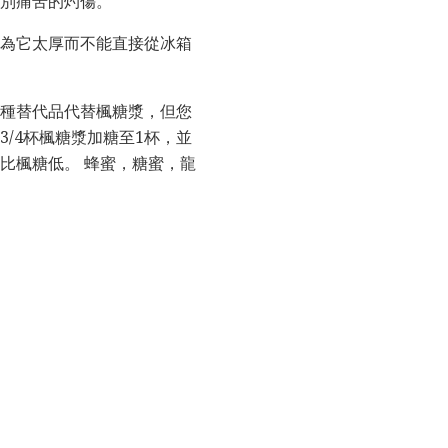
特別痛苦的灼傷。
因為它太厚而不能直接從冰箱
這種替代品代替楓糖漿，但您
/4杯楓糖漿加糖至1杯，並
性比楓糖低。 蜂蜜，糖蜜，龍