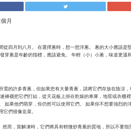
2個月
間從四月到八月。 在選擇蔥時，想一想洋蔥。 蔥的大小應該是
 發芽蔥是年齡的指標，應該避免。 年輕（小）小蔥，味道更溫和
所需的許多青蔥，但如果您有大量青蔥，請將它們存放在陰涼，
的連褲襪把它們打結，從天花板上掛在乾燥的車庫，地窖或衣櫃裡
。 如果他們萌芽，你仍然可以使用它們。 如果你不想要強烈的
用它們很像韭菜。
。 然而，當解凍時，它們將具有輕微炒青蔥的質地，所以不要指