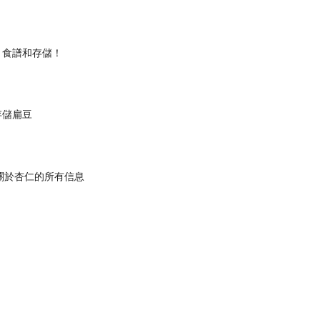
，食譜和存儲！
存儲扁豆
 關於杏仁的所有信息