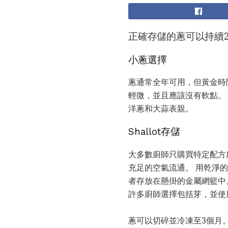
正確存儲的蔥可以持續
小蔥選擇
蔥通常全年可用，但黃金時
輕微，並且應該沒有軟點。
洋蔥和大蒜表親。
Shallot存儲
大多數廚師只購買特定配方
充足的空氣流通。 用乾淨
者存放在懸掛的金屬網籃中
許多廚師選擇包括芽，並使
蔥可以切碎並冷凍至3個月