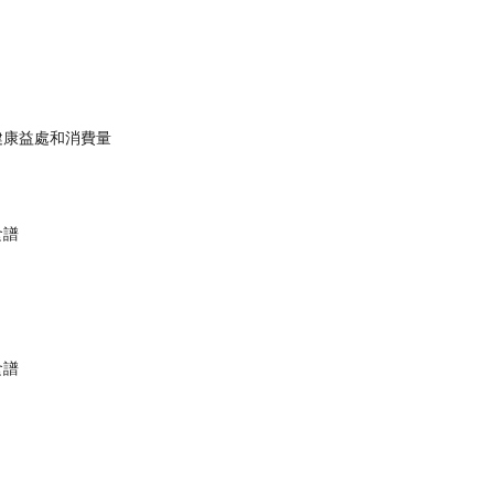
？
健康益處和消費量
食譜
食譜