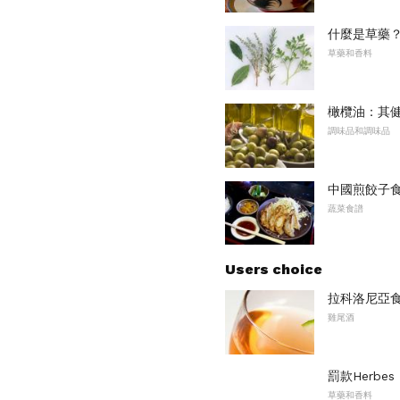
什麼是草藥
草藥和香料
橄欖油：其
調味品和調味品
中國煎餃子
蔬菜食譜
Users choice
拉科洛尼亞
雞尾酒
罰款Herbes
草藥和香料