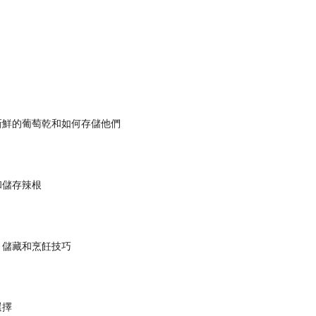
新鮮的葡萄乾和如何存儲他們
和儲存辣根
，儲藏和烹飪技巧
選擇