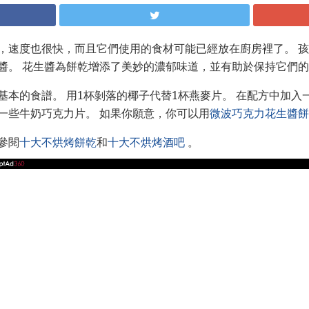
，速度也很快，而且它們使用的食材可能已經放在廚房裡了。 
醬。 花生醬為餅乾增添了美妙的濃郁味道，並有助於保持它們
基本的食譜。 用1杯剝落的椰子代替1杯燕麥片。 在配方中加入
一些牛奶巧克力片。 如果你願意，你可以用
微波巧克力花生醬餅
參閱
十大不烘烤餅乾
和
十大不烘烤酒吧
。