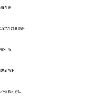
果曲奇餅
克力花生醬曲奇餅
變褐牛油
和奶油酒吧
糕或蛋糕的想法