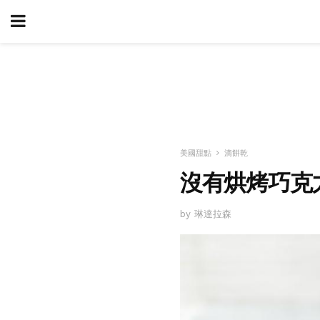
美國甜點
滴餅乾
沒有烘烤巧克
by 琳達拉森