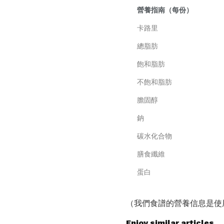
營養指南（每份）
卡路里
總脂肪
飽和脂肪
不飽和脂肪
膽固醇
鈉
碳水化合物
膳食纖維
蛋白
（我們食譜的營養信息是使
Enjoy similar articles