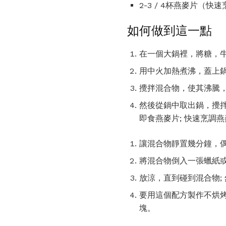
2-3 / 4杯燕麥片（快
如何做到這一點
在一個大鍋裡，將糖，
用中火加熱煮沸，蓋上鍋
攪拌混合物，使其沸騰，
然後從鍋中取出鍋，攪拌
即食燕麥片; 快速烹調
讓混合物靜置幾分鐘，
將混合物倒入一張蠟紙或羊
放涼，直到碰到混合物;
要用這個配方製作不烘
塊。