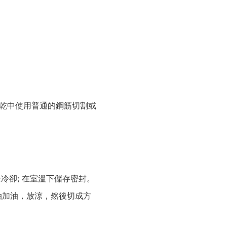
餅乾中使用普通的鋼筋切割或
冷卻; 在室溫下儲存密封。
油加油，放涼，然後切成方