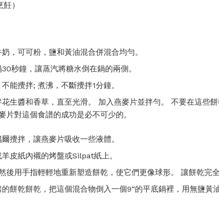
速烹飪）
牛奶，可可粉，鹽和黃油混合併混合均勻。
30秒鐘，讓蒸汽將糖水倒在鍋的兩側。
不能攪拌; 煮沸，不斷攪拌1分鐘。
花生醬和香草，直至光滑。 加入燕麥片並拌勻。 不要在這些
燕麥片對這個食譜的成功是必不可少的。
偶爾攪拌，讓燕麥片吸收一些液體。
皮紙內襯的烤盤或Silpat紙上。
 然後用手指輕輕地重新塑造餅乾，使它們更像球形。 讓餅乾完全
烤的餅乾餅乾，把這個混合物倒入一個9“的平底鍋裡，用無鹽黃