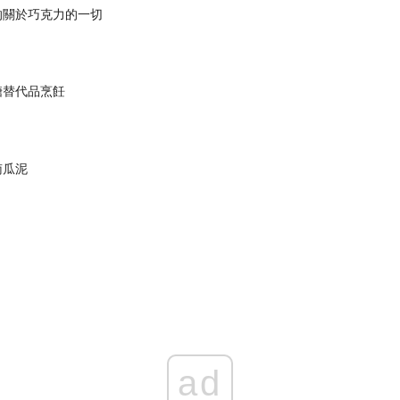
的關於巧克力的一切
糖替代品烹飪
南瓜泥
ad