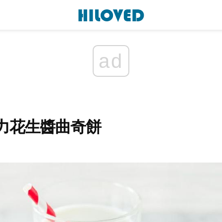
ad
力花生醬曲奇餅