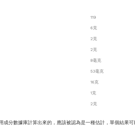
119
6克
2克
2克
8毫克
53毫克
16克
1克
2克
用成分數據庫計算出來的，應該被認為是一種估計，單個結果可