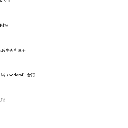
Orzo
制鮭魚
配碎牛肉和豆子
（Vedarai）食譜
大腿