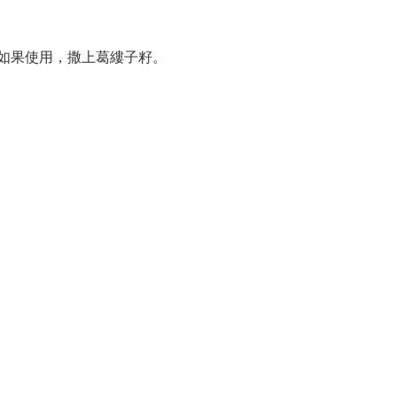
 如果使用，撒上葛縷子籽。