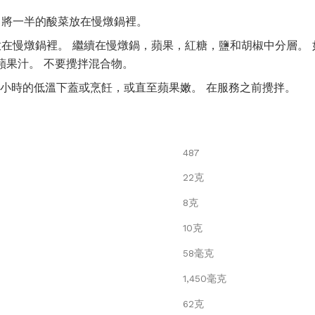
。 將一半的酸菜放在慢燉鍋裡。
放在慢燉鍋裡。 繼續在慢燉鍋，蘋果，紅糖，鹽和胡椒中分層。
蘋果汁。 不要攪拌混合物。
或6至7小時的低溫下蓋或烹飪，或直至蘋果嫩。 在服務之前攪拌。
487
22克
8克
10克
58毫克
1,450毫克
62克