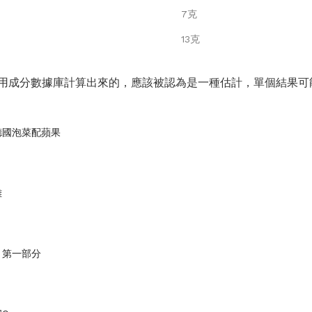
7克
13克
用成分數據庫計算出來的，應該被認為是一種估計，單個結果可
德國泡菜配蘋果
雞
：第一部分