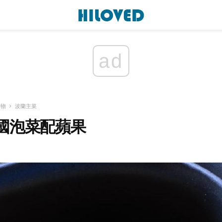
ad
食物
波蘭主菜
國泡菜配蘋果