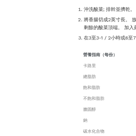
沖洗酸菜; 排幹並擠乾
將香腸切成2英寸長。 
剩餘的酸菜頂端。 加入
在3至3-1 / 2小時
營養指南（每份）
卡路里
總脂肪
飽和脂肪
不飽和脂肪
膽固醇
鈉
碳水化合物