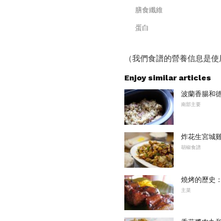
膳食纖維
蛋白
（我們食譜的營養信息是使
Enjoy similar articles
波蘭香腸和
南部主要
炸花生宮城
胡椒食譜
燒烤的歷史
主菜