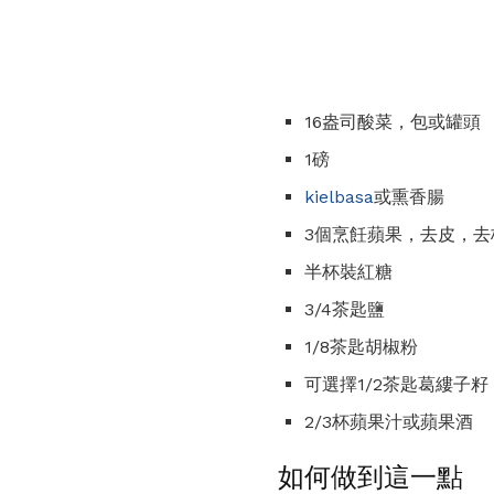
16盎司酸菜，包或罐頭
1磅
kielbasa
或熏香腸
3個烹飪蘋果，去皮，去
半杯裝紅糖
3/4茶匙鹽
1/8茶匙胡椒粉
可選擇1/2茶匙葛縷子籽
2/3杯蘋果汁或蘋果酒
如何做到這一點