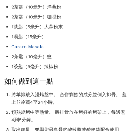
2茶匙（10毫升）洋蔥粉
2茶匙（10毫升）咖哩粉
1茶匙（5毫升）大蒜粉末
1湯匙（15毫升）
Garam Masala
2茶匙（10毫升）鹽
1茶匙（5毫升）辣椒粉
如何做到這一點
將羊排放入淺烤盤中。 合併剩餘的成分並倒入排骨。 蓋
上並冷藏4至24小時。
預熱燒烤中等熱量。 將排骨放在烤好的烤架上，每邊煮
4到5分鐘。
取出熱量，並與您最喜愛的酸辣醬或酸奶醬配合使用。