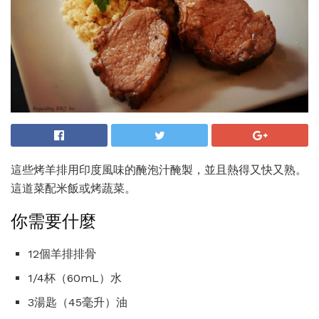
這些烤羊排用印度風味的醃泡汁醃製，並且熱得又快又熟。
這道菜配米飯或烤蔬菜。
你需要什麼
12個羊排排骨
1/4杯（60mL）水
3湯匙（45毫升）油