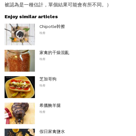
被認為是一種估計，單個結果可能會有所不同。）
Enjoy similar articles
Chipotle幹擦
晚餐
家禽的干燥混亂
晚餐
芝加哥狗
晚餐
希臘醃羊腿
晚餐
假日家禽鹽水