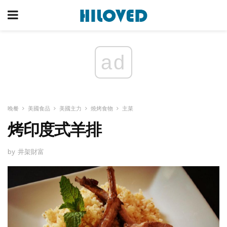
ad
晚餐
美國食品
美國主力
燒烤食物
主菜
烤印度式羊排
by 井架財富