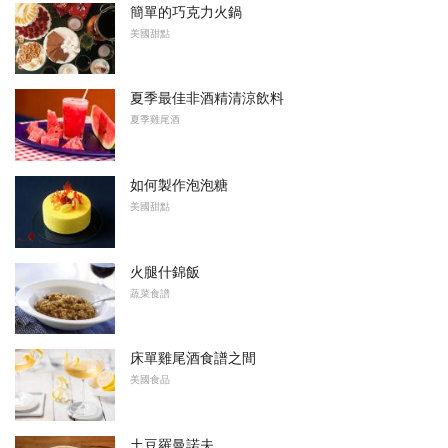
簡單的巧克力火鍋
美國甜點
夏季最佳非酒精清涼飲料
夏季雞尾酒
如何製作泡泡糖
美國甜點
火腿什錦飯
蔬菜食譜
床單雞尾酒食譜之間
美國食品
土豆羅曼諾夫