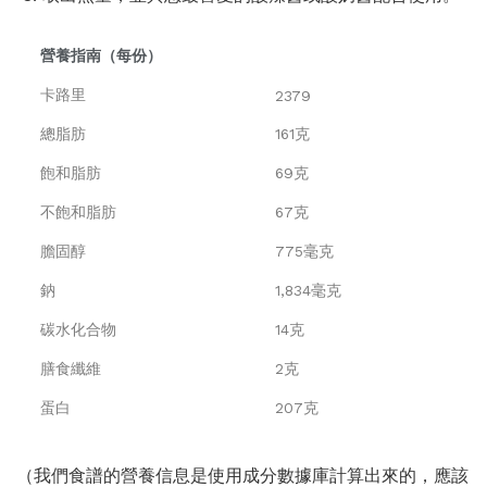
營養指南（每份）
卡路里
2379
總脂肪
161克
飽和脂肪
69克
不飽和脂肪
67克
膽固醇
775毫克
鈉
1,834毫克
碳水化合物
14克
膳食纖維
2克
蛋白
207克
（我們食譜的營養信息是使用成分數據庫計算出來的，應該