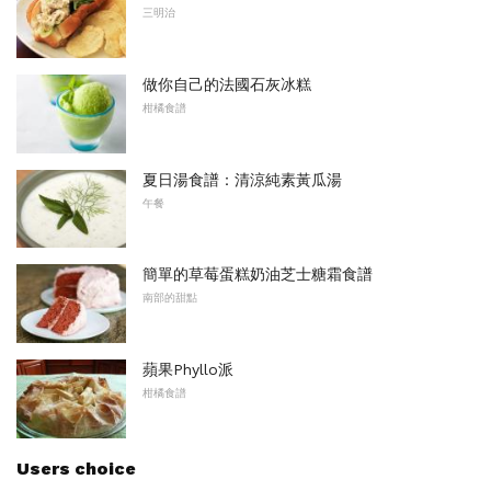
三明治
做你自己的法國石灰冰糕
柑橘食譜
夏日湯食譜：清涼純素黃瓜湯
午餐
簡單的草莓蛋糕奶油芝士糖霜食譜
南部的甜點
蘋果Phyllo派
柑橘食譜
Users choice