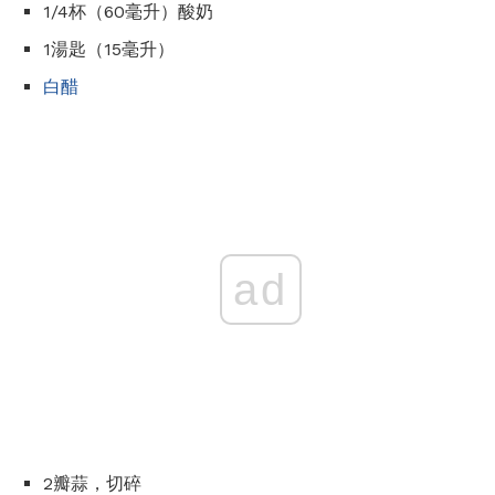
1/4杯（60毫升）酸奶
1湯匙（15毫升）
白醋
ad
2瓣蒜，切碎