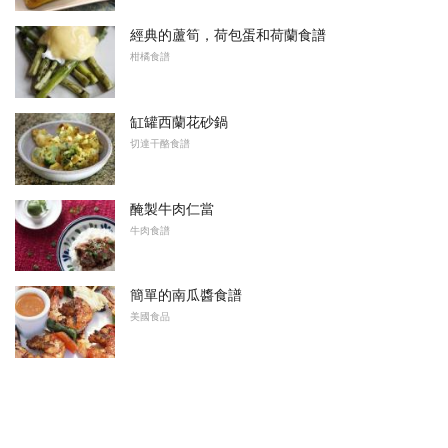
經典的蘆筍，荷包蛋和荷蘭食譜
柑橘食譜
缸罐西蘭花砂鍋
切達干酪食譜
醃製牛肉仁當
牛肉食譜
簡單的南瓜醬食譜
美國食品