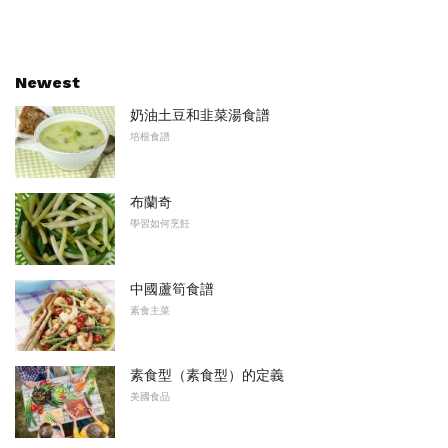
Newest
奶油土豆和韭菜湯食譜
培根食譜
布蘭奇
學習如何烹飪
中國蘆筍食譜
素食主菜
素食型（素食型）的定義
美國食品