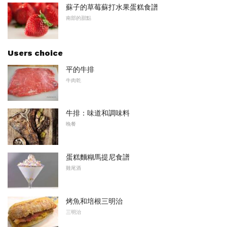
蘇子的草莓蘇打水果蛋糕食譜
南部的甜點
Users choice
平的牛排
牛肉乾
牛排：味道和調味料
晚餐
蛋糕麵糊馬提尼食譜
雞尾酒
烤魚和培根三明治
三明治