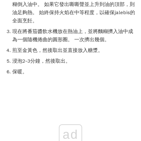
糊倒入油中。 如果它發出嘶嘶聲並上升到油的頂部，則
油足夠熱。 始終保持火焰在中等程度，以確保jalebis的
全面烹飪。
現在將番茄醬飲水機放在熱油上，並將麵糊擠入油中成
為一個隨機捲曲的圓形圈。 一次擠出幾個。
煎至金黃色，然後取出並直接放入糖漿。
浸泡2-3分鐘，然後取出。
保暖。
ad