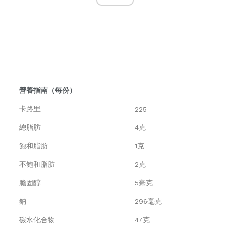
營養指南（每份）
卡路里
225
總脂肪
4克
飽和脂肪
1克
不飽和脂肪
2克
膽固醇
5毫克
鈉
296毫克
碳水化合物
47克