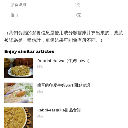
膳食纖維
1克
蛋白
3克
（我們食譜的營養信息是使用成分數據庫計算出來的，應該
被認為是一種估計，單個結果可能會有所不同。）
Enjoy similar articles
Doodhi Halwa（牛奶halwa）
甜品
簡單的印度牛奶Barfi甜點食譜
甜品
Rabdi-rasgulla甜品食譜
甜品