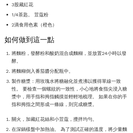
3股藏紅花
1/4茶匙。 荳蔻粉
2滴食用色素（橙色）
如何做到這一點
將麵粉，發酵粉和酸奶混合成麵糊，並放置24小時以發
酵。
將麵糊倒入番茄醬分配瓶中。
製作糖漿：用玫瑰水將糖融化並煮沸以獲得單線一致
性。 要檢查一個螺紋的一致性，小心地將食指尖浸入糖
漿中，用手指和拇指觸摸並輕輕地梳理。 如果在你的手
指和拇指之間形成一條線，則完成糖漿。
關火，加藏紅花絲和小荳蔻，攪拌均勻。
在深鍋樣盤中加熱油。 為了測試正確的溫度，將少量麵