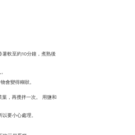
鈴薯軟至約10分鐘，煮熟後
入。
合物會變得糊狀。
菜葉，再攪拌一次。 用鹽和
所以要小心處理。