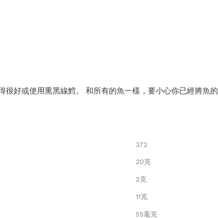
得很好或使用熏黑線鱈。 和所有的魚一樣，要小心你已經將魚
372
20克
2克
11克
55毫克