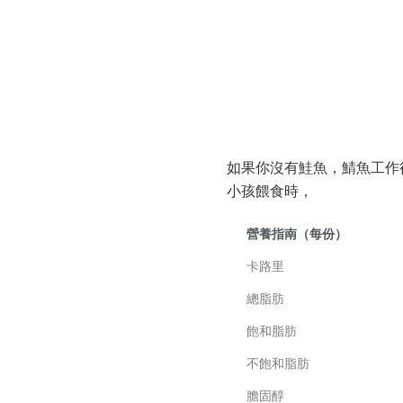
如果你沒有鮭魚，鯖魚工作
小孩餵食時，
營養指南（每份）
卡路里
總脂肪
飽和脂肪
不飽和脂肪
膽固醇