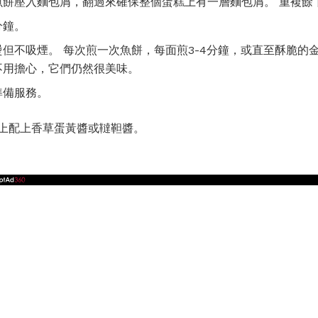
魚餅壓入麵包屑，翻過來確保整個蛋糕上有一層麵包屑。 重複餘
分鐘。
但不吸煙。 每次煎一次魚餅，每面煎3-4分鐘，或直至酥脆的
不用擔心，它們仍然很美味。
準備服務。
上配上香草蛋黃醬或韃靼醬。