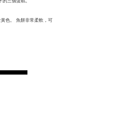
下的三個蛋糕。
金黃色。 魚餅非常柔軟，可