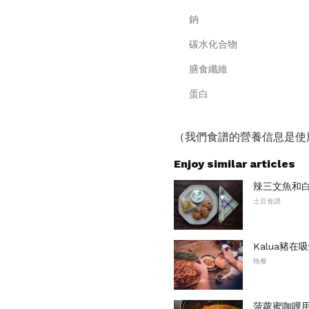
鈉
碳水化合物
膳食纖維
蛋白
（我們食譜的營養信息是使
Enjoy similar articles
辣三文魚和
土豆食譜
Kalua豬在
晚餐
菠蘿蜜咖哩