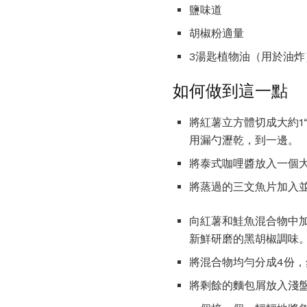
鹽味道
胡椒粉適量
3湯匙植物油（用於油炸
如何做到這一點
將紅薯立方體切成大約1
用漏勺瀝乾，到一邊。
將泰式咖哩醬放入一個
將蒸過的三文魚片加入並
向紅薯和鮭魚混合物中加
新鮮研磨的黑胡椒調味
將混合物均勻分成4份，
將剩餘的麵包屑放入淺