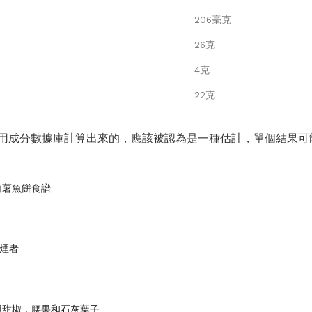
206毫克
26克
4克
22克
用成分數據庫計算出來的，應該被認為是一種估計，單個結果可
白薯魚餅食譜
吸煙者
用甜椒，腰果和石灰葉子