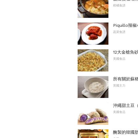
柑橘食譜
Piquillo辣
蔬菜食譜
12大金槍魚
美國食品
所有關於蘇
英國主力
沖繩甜土豆
美國食品
醃製的韓國