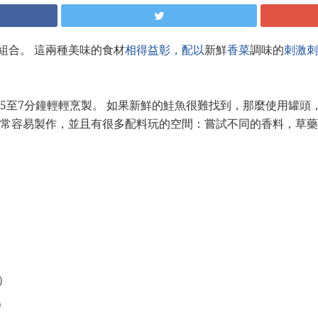
組合。 這兩種美味的食材
相得益彰，配以
新鮮
香菜
調味的
刺激刺
5至7分鐘輕輕烹製。 如果新鮮的鮭魚很難找到，那麼使用罐頭
非常容易製作，並且有很多配料玩的空間：嘗試不同的香料，草藥
）
）
）