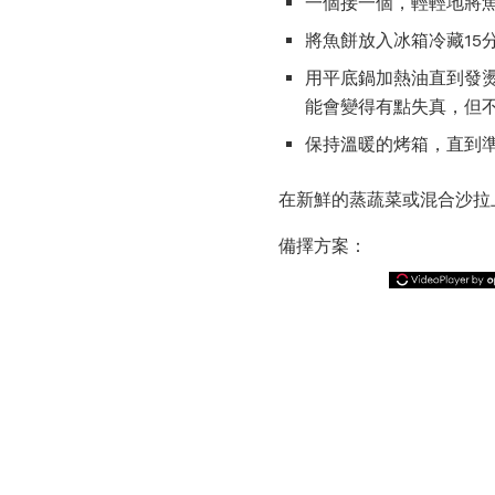
一個接一個，輕輕地將
將魚餅放入冰箱冷藏15
用平底鍋加熱油直到發燙
能會變得有點失真，但
保持溫暖的烤箱，直到
在新鮮的蒸蔬菜或混合沙拉
備擇方案：