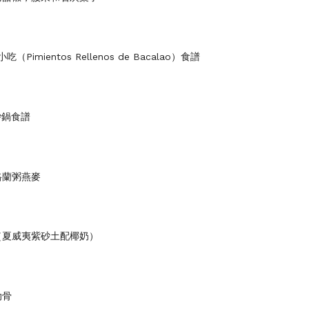
椒小吃（Pimientos Rellenos de Bacalao）食譜
砂鍋食譜
格蘭粥燕麥
（夏威夷紫砂土配椰奶）
肋骨