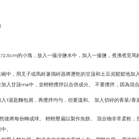
）
“/2.5cm的小塊，放入一撮冷鹽水中，加入一撮鹽，煮沸煮至馬
大碗中，用叉子或馬鈴薯搗碎器將瀝乾的甘藷和土豆泥鬆鬆地加
加入甘藷ma中，並輕輕攪拌以合併成分。 不要攪拌，因為混
入1湯匙麵包屑，再攪拌均勻，但要溫和。 加入切碎的香菜/香
。
然後將每份轉成球。 輕輕壓扁以製作魚餅。 混合物非常柔軟，
盤中。