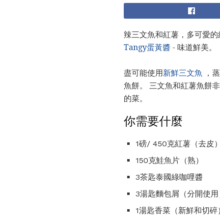
辣三文魚和紅薯，多可愛的
Tangy蛋黃醬
- 味道鮮美。
盡可能使用
新鮮三文魚
，蒸
魚餅。 三文魚和紅薯魚餅
的菜。
你需要什麼
1磅/ 450克紅薯（去皮
150克鮭魚片（熟）
3茶匙泰國綠咖哩醬
3湯匙麵包屑（分開使用
1湯匙香菜（新鮮和切碎