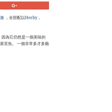
激
，全部配以
Herby，
，因為它仍然是一個美味的
甚至魚。 一個非常多才多藝