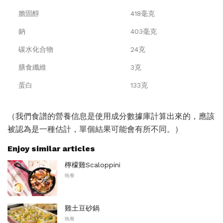
膽固醇
418毫克
鈉
403毫克
碳水化合物
24克
膳食纖維
3克
蛋白
133克
（我們食譜的營養信息是使用成分數據庫計算出來的，應該
被認為是一種估計，單個結果可能會有所不同。）
Enjoy similar articles
檸檬雞Scaloppini
晚餐
雞土豆砂鍋
晚餐