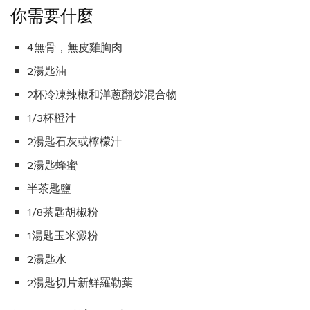
你需要什麼
4無骨，無皮雞胸肉
2湯匙油
2杯冷凍辣椒和洋蔥翻炒混合物
1/3杯橙汁
2湯匙石灰或檸檬汁
2湯匙蜂蜜
半茶匙鹽
1/8茶匙胡椒粉
1湯匙玉米澱粉
2湯匙水
2湯匙切片新鮮羅勒葉