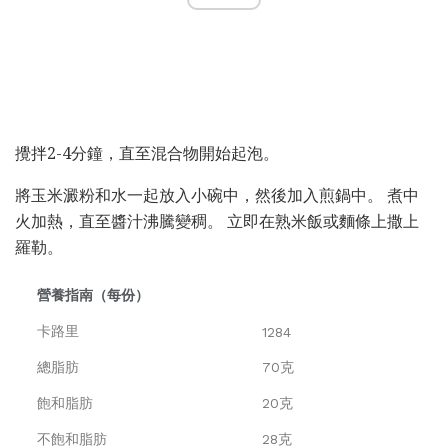
攪拌2-4分鐘，直至混合物開始起泡。
將玉米澱粉和水一起放入小碗中，然後加入煎鍋中。 煮中
火加熱，直至醬汁沸騰變稠。 立即在熟米飯或麵條上撒上
羅勒。
營養指南（每份）
卡路里
1284
總脂肪
70克
飽和脂肪
20克
不飽和脂肪
28克