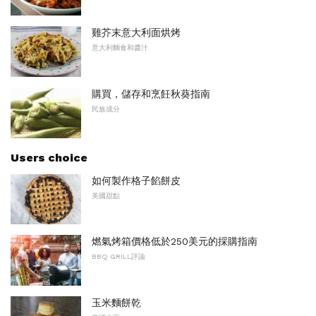
雞芥末意大利面烘烤
意大利麵食和醬汁
購買，儲存和烹飪秋葵指南
民族成分
Users choice
如何製作格子餡餅皮
美國甜點
燃氣烤箱價格低於250美元的採購指南
BBQ GRILL評論
玉米麵餅乾