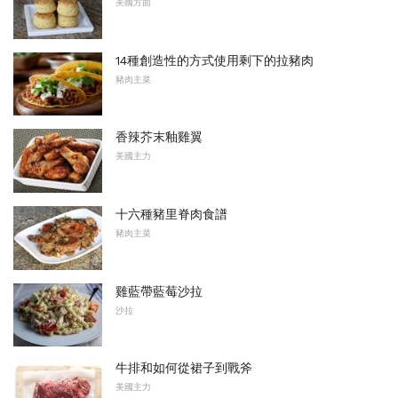
美國方面
14種創造性的方式使用剩下的拉豬肉
豬肉主菜
香辣芥末釉雞翼
美國主力
十六種豬里脊肉食譜
豬肉主菜
雞藍帶藍莓沙拉
沙拉
牛排和如何從裙子到戰斧
美國主力