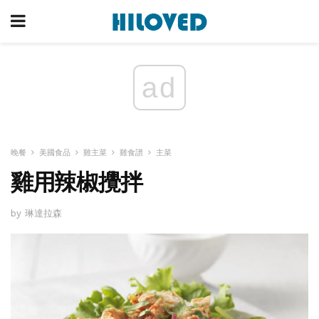
ad
晚餐
美國食品
雞主菜
雞食譜
主菜
雞用辣椒攪拌
by 琳達拉森