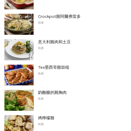
Crockpot雞阿爾弗雷多
晚餐
意大利雞肉和土豆
晚餐
Tex墨西哥雞鼓槌
晚餐
奶酪釀的雞胸肉
晚餐
烤檸檬雞
晚餐