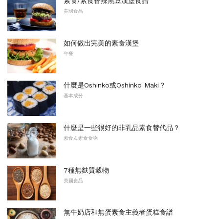
素食/素食香辣黑豆漢堡食譜
美國食品
如何做出完美的素食漢堡
午餐
什麼是Oshinko或Oshinko Maki？
基本成分
什麼是一些很好的非乳品素食替代品？
素食＆素食食物
7種無麩質穀物
美國食品
無牛奶店和無蛋素食主義者蛋糕食譜