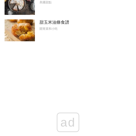
美國甜點
甜玉米油條食譜
開胃菜和小吃
ad