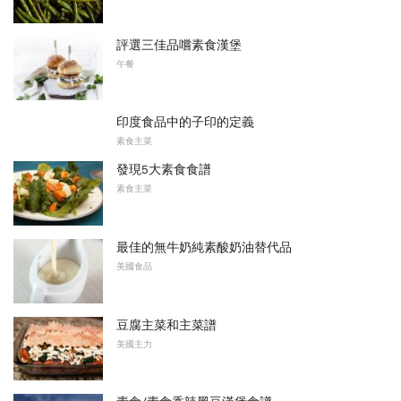
評選三佳品嚐素食漢堡
午餐
印度食品中的子印的定義
素食主菜
發現5大素食食譜
素食主菜
最佳的無牛奶純素酸奶油替代品
美國食品
豆腐主菜和主菜譜
美國主力