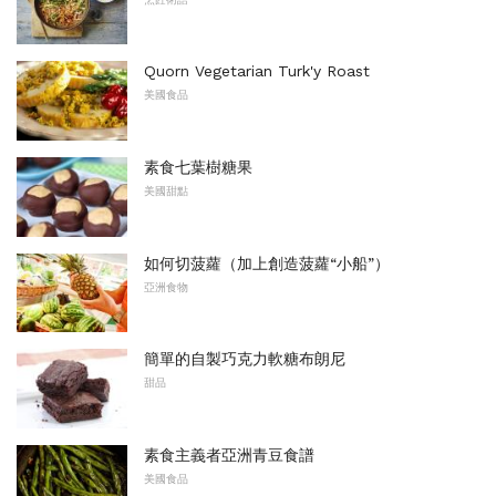
Quorn Vegetarian Turk'y Roast
美國食品
素食七葉樹糖果
美國甜點
如何切菠蘿（加上創造菠蘿“小船”）
亞洲食物
簡單的自製巧克力軟糖布朗尼
甜品
素食主義者亞洲青豆食譜
美國食品