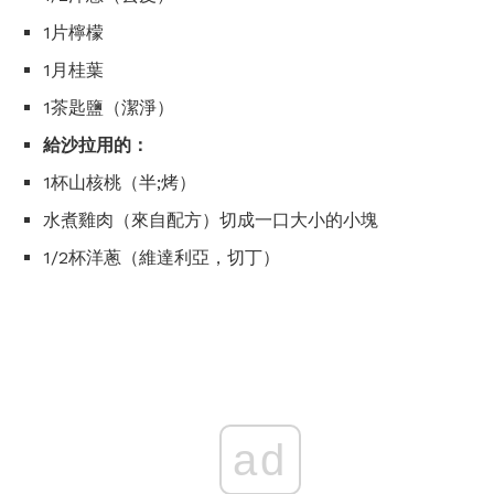
1片檸檬
1月桂葉
1茶匙鹽（潔淨）
給沙拉用的：
1杯山核桃（半;烤）
水煮雞肉（來自配方）切成一口大小的小塊
1/2杯洋蔥（維達利亞，切丁）
ad