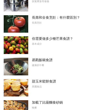
探索摩洛哥食物
長壽和全食烹飪：有什麼區別？
長壽烹飪
你需要做多少種芒果食譜？
基本成分
易戳飯碗食譜
健康的午餐
甜玉米鬆餅食譜
美國食品
加載了比薩麵食砂鍋
晚餐