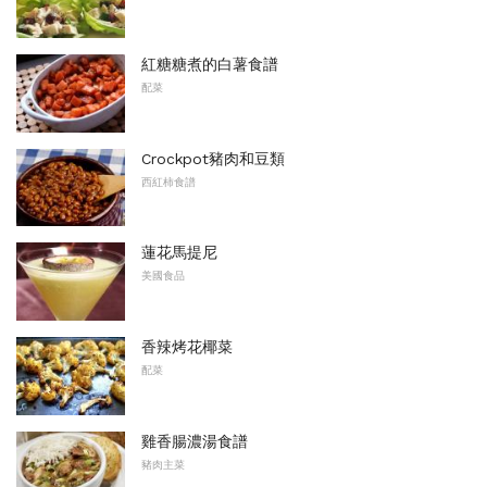
紅糖糖煮的白薯食譜
配菜
Crockpot豬肉和豆類
西紅柿食譜
蓮花馬提尼
美國食品
香辣烤花椰菜
配菜
雞香腸濃湯食譜
豬肉主菜