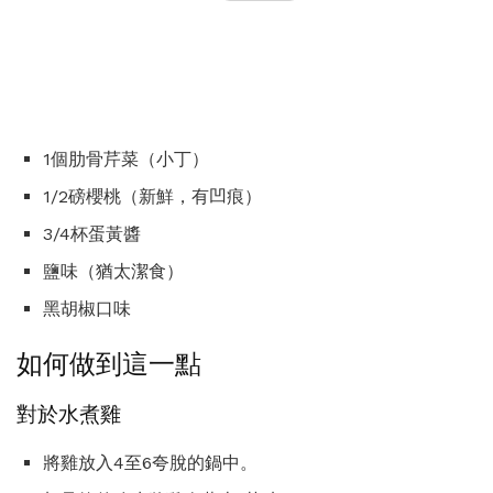
1個肋骨芹菜（小丁）
1/2磅櫻桃（新鮮，有凹痕）
3/4杯蛋黃醬
鹽味（猶太潔食）
黑胡椒口味
如何做到這一點
對於水煮雞
將雞放入4至6夸脫的鍋中。