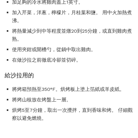
加足夠的冷水將雞肉蓋上1英寸。
加入芹菜，洋蔥，檸檬片，月桂葉和鹽。 用中火加熱煮
沸。
將熱量減少到中等程度並燉20到25分鐘，或直到雞肉煮
熟。
使用夾鉗或開槽勺，從鍋中取出雞肉。
在做沙拉之前徹底冷卻並切碎。
給沙拉用的
將烤箱預熱至350°F。烘烤板上塗上箔紙或羊皮紙。
將烤山核放在烤盤上一層。
烘烤5至7分鐘，取出一次攪拌，直到香味和烤。 仔細觀
察以避免燃燒。