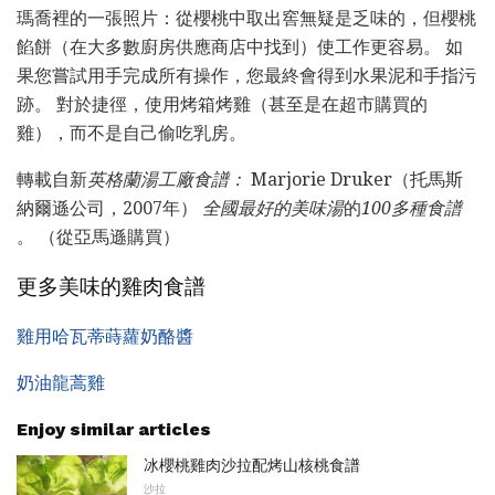
瑪喬裡的一張照片：從櫻桃中取出窖無疑是乏味的，但櫻桃
餡餅（在大多數廚房供應商店中找到）使工作更容易。 如
果您嘗試用手完成所有操作，您最終會得到水果泥和手指污
跡。 對於捷徑，使用烤箱烤雞（甚至是在超市購買的
雞），而不是自己偷吃乳房。
轉載自新
英格蘭湯工廠食譜：
Marjorie Druker（托馬斯
納爾遜公司，2007年）
全國最好的美味湯
的
100多種食譜
。 （從亞馬遜購買）
更多美味的雞肉食譜
雞用哈瓦蒂蒔蘿奶酪醬
奶油龍蒿雞
Enjoy similar articles
冰櫻桃雞肉沙拉配烤山核桃食譜
沙拉