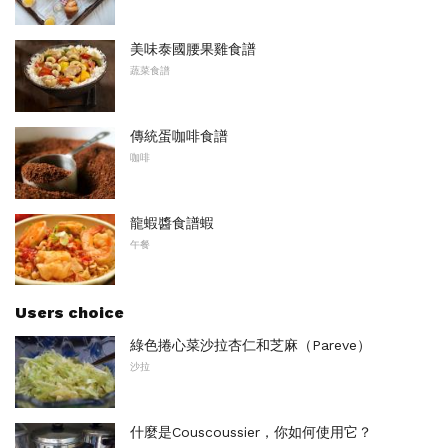
美味泰國腰果雞食譜
蔬菜食譜
傳統蛋咖啡食譜
咖啡
龍蝦醬食譜蝦
午餐
Users choice
綠色捲心菜沙拉杏仁和芝麻（Pareve）
沙拉
什麼是Couscoussier，你如何使用它？