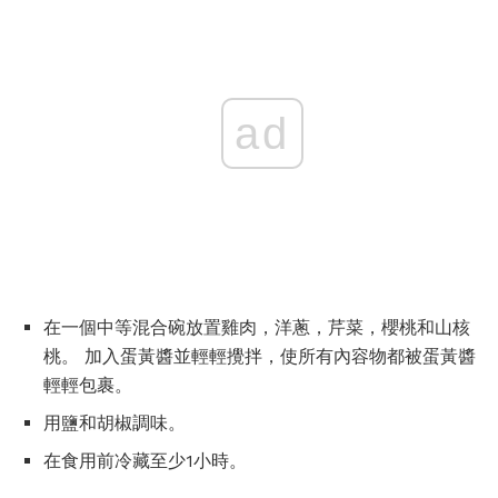
ad
在一個中等混合碗放置雞肉，洋蔥，芹菜，櫻桃和山核
桃。 加入蛋黃醬並輕輕攪拌，使所有內容物都被蛋黃醬
輕輕包裹。
用鹽和胡椒調味。
在食用前冷藏至少1小時。