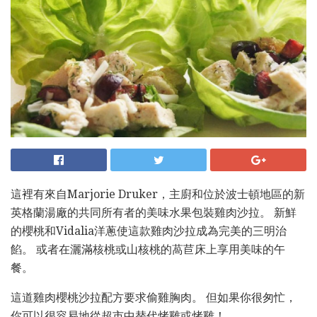
這裡有來自Marjorie Druker，主廚和位於波士頓地區的新
英格蘭湯廠的共同所有者的美味水果包裝雞肉沙拉。 新鮮
的櫻桃和Vidalia洋蔥使這款雞肉沙拉成為完美的三明治
餡。 或者在灑滿核桃或山核桃的萵苣床上享用美味的午
餐。
這道雞肉櫻桃沙拉配方要求偷雞胸肉。 但如果你很匆忙，
你可以很容易地從超市中替代烤雞或烤雞！