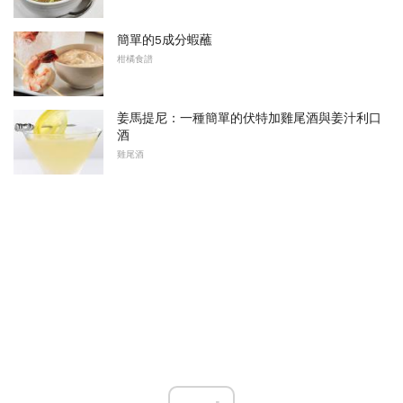
簡單的5成分蝦蘸
柑橘食譜
姜馬提尼：一種簡單的伏特加雞尾酒與姜汁利口
酒
雞尾酒