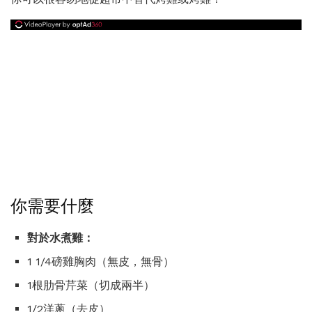
你需要什麼
對於水煮雞：
1 1/4磅雞胸肉（無皮，無骨）
1根肋骨芹菜（切成兩半）
1/2洋蔥（去皮）