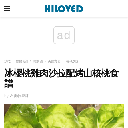
ad
沙拉
柑橘食譜
雞食譜
美國方面
湯和沙拉
冰櫻桃雞肉沙拉配烤山核桃食
譜
by 布雷特摩爾