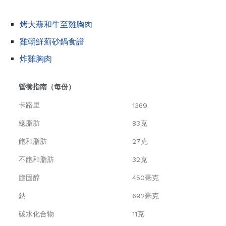
烤大蒜和牛至雞胸肉
雞朝鮮薊砂鍋食譜
炸雞胸肉
營養指南（每份）
卡路里
1369
總脂肪
83克
飽和脂肪
27克
不飽和脂肪
32克
膽固醇
450毫克
鈉
692毫克
碳水化合物
11克