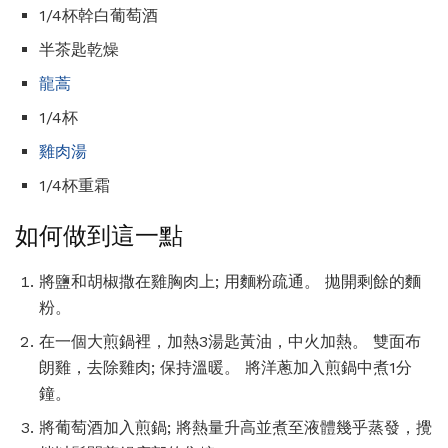
1/4杯幹白葡萄酒
半茶匙乾燥
龍蒿
1/4杯
雞肉湯
1/4杯重霜
如何做到這一點
將鹽和胡椒撒在雞胸肉上; 用麵粉疏通。 拋開剩餘的麵
粉。
在一個大煎鍋裡，加熱3湯匙黃油，中火加熱。 雙面布
朗雞，去除雞肉; 保持溫暖。 將洋蔥加入煎鍋中煮1分
鐘。
將葡萄酒加入煎鍋; 將熱量升高並煮至液體幾乎蒸發，攪