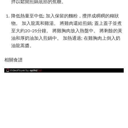
拌以鬆開煎鍋底部的焦糖。
降低熱量至中低; 加入保留的麵粉，攪拌成稠稠的糊狀
物。 加入龍蒿和雞湯。 將雞肉還給煎鍋; 蓋上蓋子並煮
至大約20-25分鐘。 將雞胸肉放入熱盤中。 將剩餘的黃
油和厚奶油加入煎鍋中。 加熱通過; 在雞胸肉上倒入奶
油龍蒿醬。
相關食譜