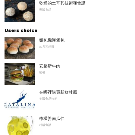
乾燥的土耳其技術和食譜
美國食品
Users choice
麵包機漢堡包
炊具和烤盤
安格斯牛肉
晚餐
在哪裡購買新鮮牡蠣
美國食品技術
檸檬姜南瓜仁
柑橘食譜