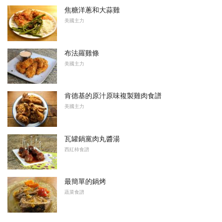
焦糖洋蔥和大蒜雞
美國主力
布法羅雞條
美國主力
肯德基的原汁原味複製雞肉食譜
美國主力
瓦罐鍋黨肉丸醬湯
西紅柿食譜
最簡單的鍋烤
蔬菜食譜