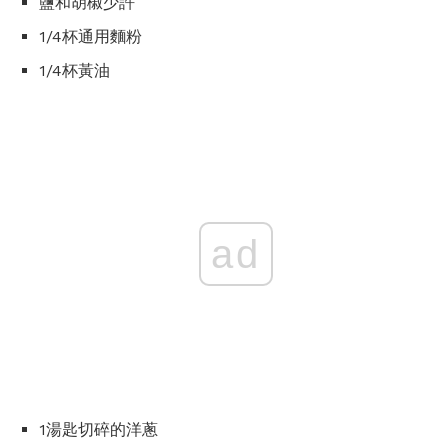
鹽和胡椒少許
1/4杯通用麵粉
1/4杯黃油
ad
1湯匙切碎的洋蔥