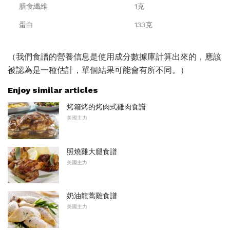
膳食纖維
1克
蛋白
133克
（我們食譜的營養信息是使用成分數據庫計算出來的，應該
被認為是一種估計，單個結果可能會有所不同。）
Enjoy similar articles
烤箱烤的烤肉式雞肉食譜
美國主力
照燒雞大腿食譜
美國主力
奶油龍蒿雞食譜
美國主力