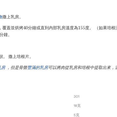
物
撒上乳房。
，覆蓋並烘烤40分鐘或直到內部乳房溫度為155度。 （如果培
0分鐘。
狀。 撒上培根片。
乳房
，但是骨骼
豐滿的乳房
可以將肉從乳房和培根中提取出來，
301
18克
5克