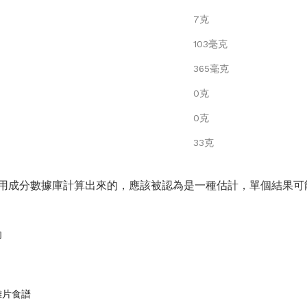
7克
103毫克
365毫克
0克
0克
33克
用成分數據庫計算出來的，應該被認為是一種估計，單個結果可
肉
雞片食譜