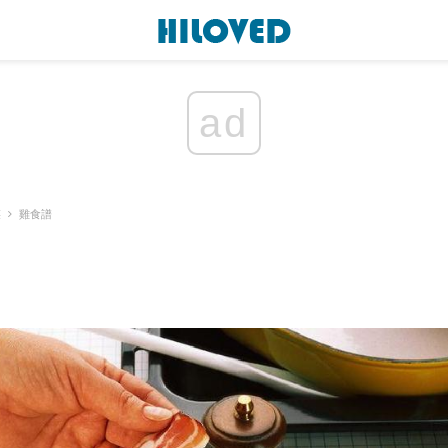
ad
菜
雞食譜