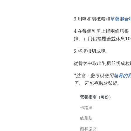
3.用鹽和胡椒粉和
草藥混合
4.在每個乳房上鋪兩條培根
鐘。）用鋁箔覆蓋並休息1
5.將培根切成塊。
從骨骼中取出乳房並切成粒
*注意：您可以使用
無骨的
了。
它也有助於味道。
營養指南（每份）
卡路里
總脂肪
飽和脂肪