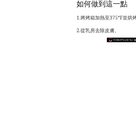
如何做到這一點
1.將烤箱加熱至375°F並
2.從乳房去除皮膚。