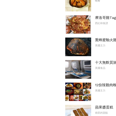
晚餐
摩洛哥雞Tag
西紅柿食譜
熏蜂蜜釉火
美國主力
十大無麩質
美國食品
12份辣雞肉
美國主力
蘋果醬蛋糕
南部的甜點