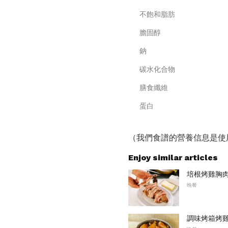
不飽和脂肪
膽固醇
鈉
碳水化合物
膳食纖維
蛋白
（我們食譜的營養信息是使
Enjoy similar articles
培根烤雞胸
晚餐
調味烤箱烤