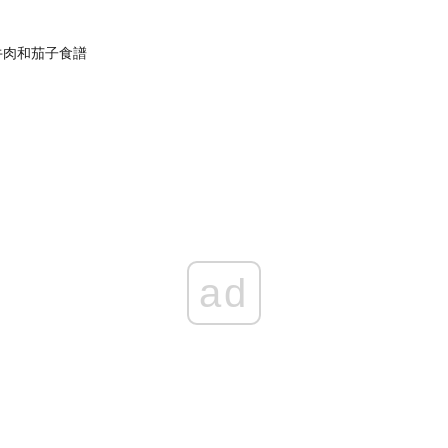
牛肉和茄子食譜
ad