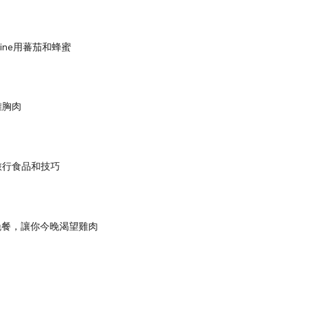
ine用蕃茄和蜂蜜
雞胸肉
旅行食品和技巧
晚餐，讓你今晚渴望雞肉