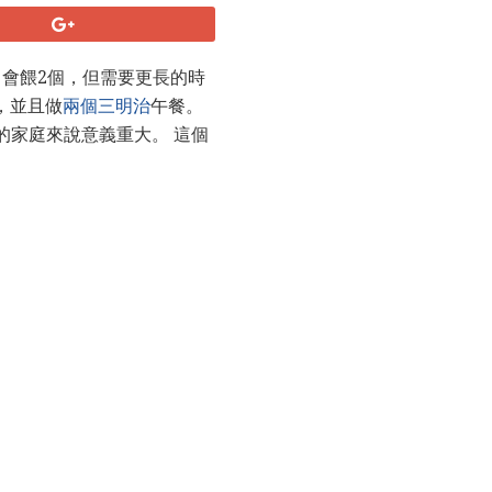
）會餵2個，但需要更長的時
，並且做
兩個三明治
午餐。
的家庭來說意義重大。 這個