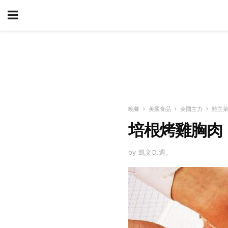
晚餐
美國食品
美國主力
雞主
培根烤雞胸肉
by 凱文D.週。