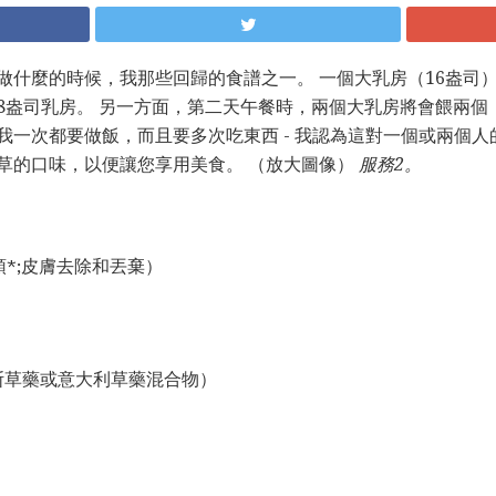
做什麼的時候，我那些回歸的食譜之一。 一個大乳房（16盎司
8盎司乳房。 另一方面，第二天午餐時，兩個大乳房將會餵兩個
我一次都要做飯，而且要多次吃東西 - 我認為這對一個或兩個人
草的口味，以便讓您享用美食。 （放大圖像）
服務2。
頭*;皮膚去除和丟棄）
斯草藥或意大利草藥混合物）