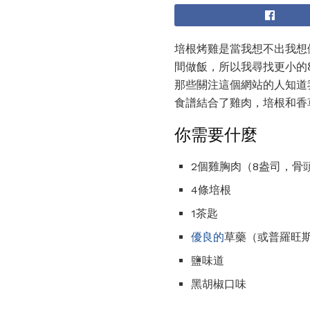
培根烤雞是當我想不出我想
間做飯，所以我尋找更小的
那些關注這個網站的人知道
食譜結合了雞肉，培根和香
你需要什麼
2個雞胸肉（8盎司，骨
4條培根
1茶匙
優良的
草藥（或普羅旺
鹽味道
黑胡椒口味