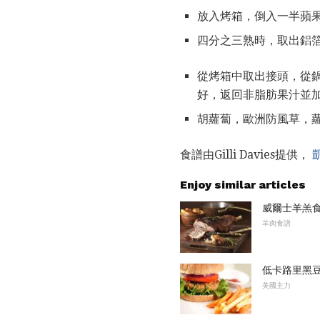
放入烤箱，倒入一半蘋果
四分之三熟時，取出鋁
從烤箱中取出接頭，從
好，返回非脂肪果汁並
胡蘿蔔，歐洲防風草，
食譜由Gilli Davies提供，
Enjoy similar articles
威爾士羊羔
羊肉食譜
低卡路里黑
美國主力