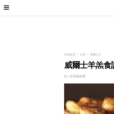
羊肉食譜
主菜
英國主力
威爾士羊羔食
by 吉莉戴維斯