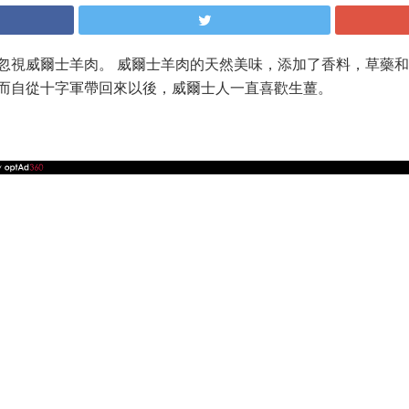
忽視威爾士羊肉。 威爾士羊肉的天然美味，添加了香料，草藥和
而自從十字軍帶回來以後，威爾士人一直喜歡生薑。