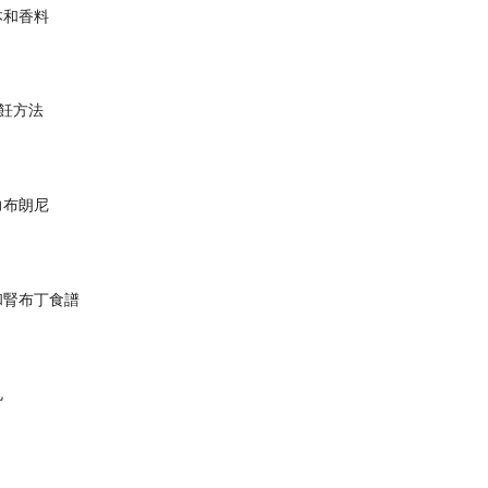
本和香料
飪方法
力布朗尼
和腎布丁食譜
丸