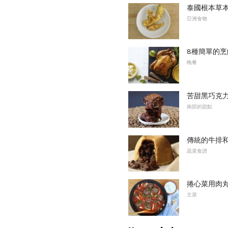
泰國根本草
亞洲食物
8種簡單的烹
晚餐
苦甜黑巧克
南部的甜點
傳統的牛排
蔬菜食譜
捲心菜用肉
主菜