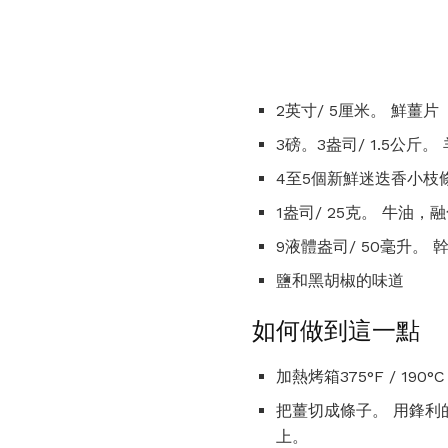
2英寸/ 5厘米。 鮮薑
3磅。3盎司/ 1.5公斤
4至5個新鮮迷迭香小枝
1盎司/ 25克。 牛油，
9液體盎司/ 50毫升。 
鹽和黑胡椒的味道
如何做到這一點
加熱烤箱375°F / 190°
把薑切成條子。 用鋒利
上。