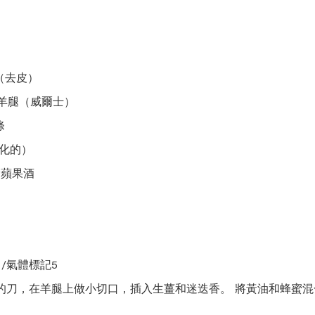
片（去皮）
。 羊腿（威爾士）
條
融化的）
幹蘋果酒
C /氣體標記5
的刀，在羊腿上做小切口，插入生薑和迷迭香。 將黃油和蜂蜜