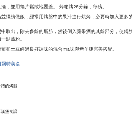
酒，並用箔片鬆散地覆蓋。 烤箱烤25分鐘，每磅。
箔並繼續做飯，經常用烤盤中的果汁進行烘烤，必要時加入更多
鍋中取出，除去多餘的脂肪，然後倒入蘋果酒的其餘部分，使鍋脫
加一點葛粉。
蘿蔔和土豆經過良好調味的混合ma味與烤羊腿完美搭配。
凱爾特美食
食譜的烤腿
豆漢堡食譜