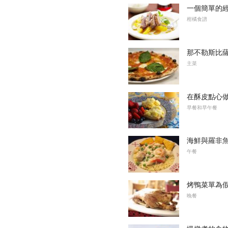
一個簡單的經
柑橘食譜
那不勒斯比
主菜
在酥皮點心
早餐和早午餐
海鮮與羅非
午餐
烤鴨菜單為
晚餐