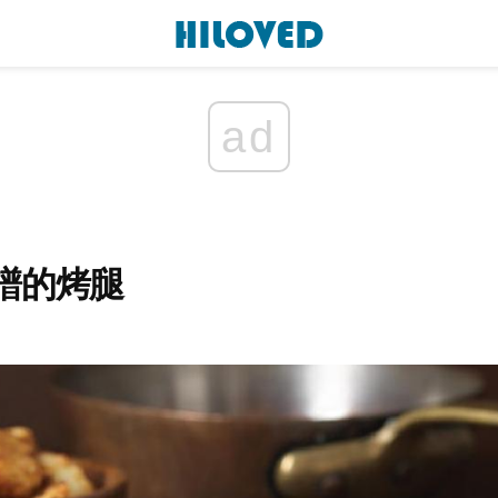
ad
譜的烤腿