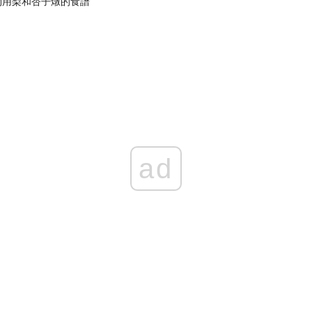
物用梨和杏子燉的食譜
ad