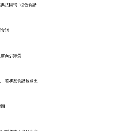
典法國鴨L'橙色食譜
薩食譜
做前面炒雞蛋
魚，蝦和蟹食譜拉國王
假期