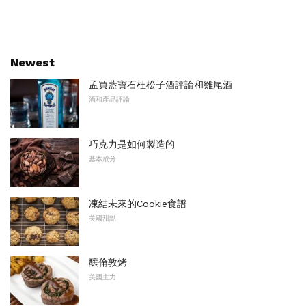
Newest
孟買藍寶石杜松子酒評論和雞尾酒
酒和產品評論
巧克力是如何製造的
基本成分
凍結未來的Cookie食譜
美國甜點
釀倫敦烤
美國主力