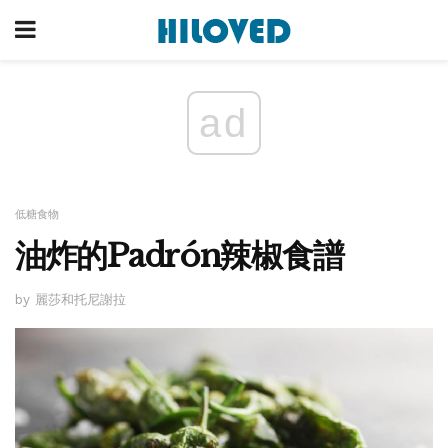
ad
低糖食物
油炸的Padrón辣椒食譜
by 麗莎和托尼謝拉