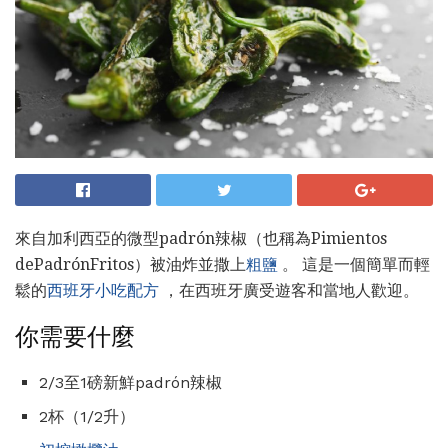
來自加利西亞的微型padrón辣椒（也稱為Pimientos
dePadrónFritos）被油炸並撒上
粗鹽
。 這是一個簡單而輕
鬆的
西班牙小吃配方
，在西班牙廣受遊客和當地人歡迎。
你需要什麼
2/3至1磅新鮮padrón辣椒
2杯（1/2升）