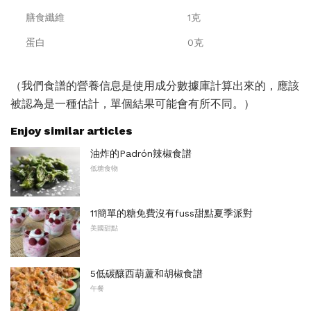
膳食纖維
1克
蛋白
0克
（我們食譜的營養信息是使用成分數據庫計算出來的，應該
被認為是一種估計，單個結果可能會有所不同。）
Enjoy similar articles
油炸的Padrón辣椒食譜
低糖食物
11簡單的糖免費沒有fuss甜點夏季派對
美國甜點
5低碳釀西葫蘆和胡椒食譜
午餐