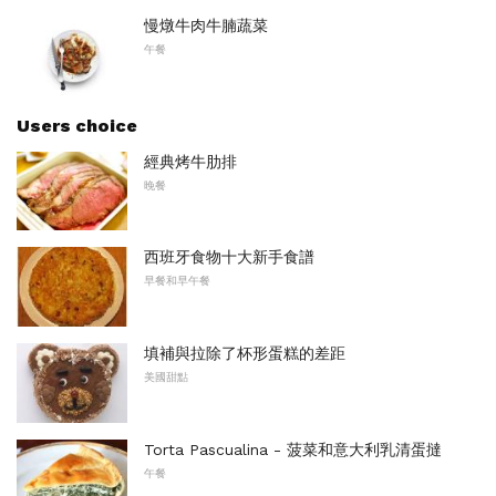
慢燉牛肉牛腩蔬菜
午餐
Users choice
經典烤牛肋排
晚餐
西班牙食物十大新手食譜
早餐和早午餐
填補與拉除了杯形蛋糕的差距
美國甜點
Torta Pascualina - 菠菜和意大利乳清蛋撻
午餐