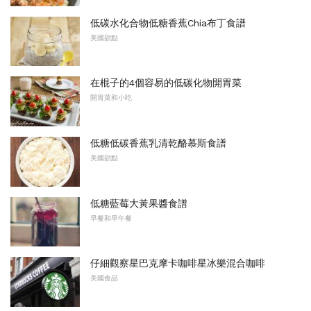
低碳水化合物低糖香蕉Chia布丁食譜
美國甜點
在棍子的4個容易的低碳化物開胃菜
開胃菜和小吃
低糖低碳香蕉乳清乾酪慕斯食譜
美國甜點
低糖藍莓大黃果醬食譜
早餐和早午餐
仔細觀察星巴克摩卡咖啡星冰樂混合咖啡
美國食品