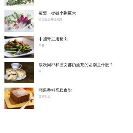
蘿蔔，從微小到巨大
區域食品基礎知識
中國青豆用豬肉
午餐
康沃爾郡和德文郡奶油茶的區別是什麼？
茶
蘋果香料蛋糕食譜
美國甜點