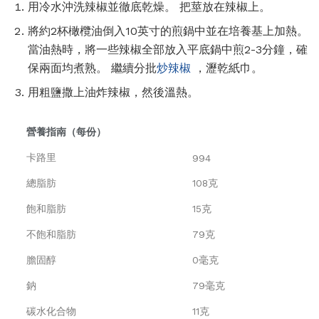
用冷水沖洗辣椒並徹底乾燥。 把莖放在辣椒上。
將約2杯橄欖油倒入10英寸的煎鍋中並在培養基上加熱。
當油熱時，將一些辣椒全部放入平底鍋中煎2-3分鐘，確
保兩面均煮熟。 繼續分批
炒辣椒
，瀝乾紙巾。
用粗鹽撒上油炸辣椒，然後溫熱。
營養指南（每份）
卡路里
994
總脂肪
108克
飽和脂肪
15克
不飽和脂肪
79克
膽固醇
0毫克
鈉
79毫克
碳水化合物
11克