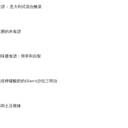
era食譜 - 意大利式混合醃菜
骯髒的米食譜
調味醬食譜：簡單和自製
造檸檬酸奶的Ellen's沙拉三明治
腸和土豆雜燴