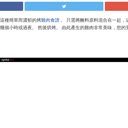
這種簡單而濃郁的烤
雞肉食譜
。 只需將醃料原料混合在一起，
醃幾個小時或過夜。 然後烘烤。 由此產生的雞肉非常美味，您的