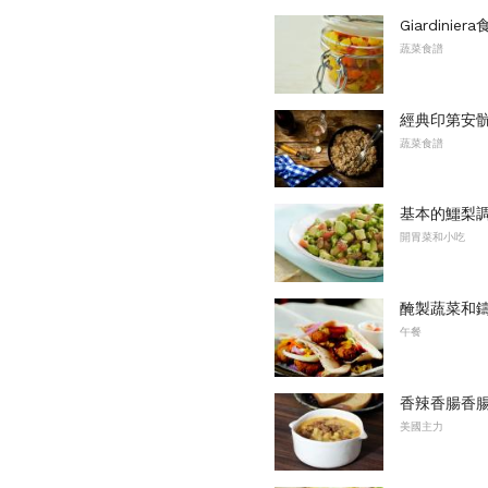
Giardini
蔬菜食譜
經典印第安
蔬菜食譜
基本的鱷梨
開胃菜和小吃
醃製蔬菜和鑄
午餐
香辣香腸香
美國主力