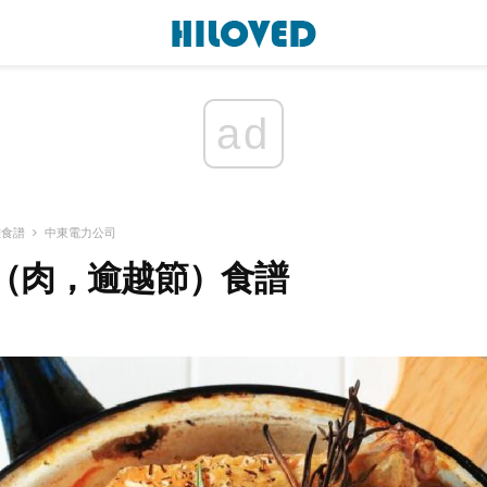
ad
雞食譜
中東電力公司
（肉，逾越節）食譜