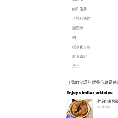
飽和脂肪
不飽和脂肪
膽固醇
鈉
碳水化合物
膳食纖維
蛋白
（我們食譜的營養信息是使
Enjoy similar articles
潔淨肉湯焗
西紅柿食譜