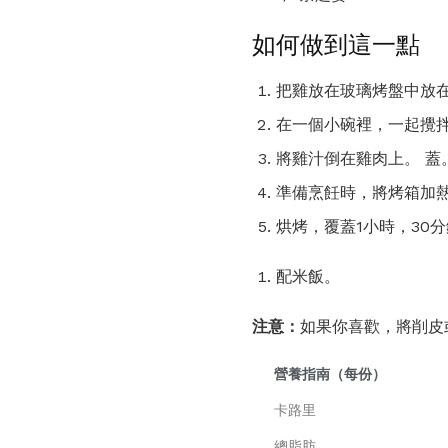
如何做到這一點
把雞放在玻璃烤盤中放
在一個小碗裡，一起攪
將雞汁倒在雞肉上。 蓋
準備烹飪時，將烤箱加熱至375
烘烤，覆蓋1小時，30分
配米飯。
注意：
如果你喜歡，將削皮
營養指南（每份）
卡路里
總脂肪