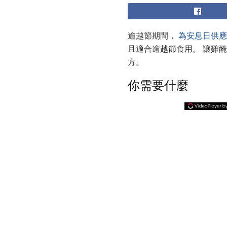
逾越節期間，
為安息日供應
且適合逾越節食用。 讓雞
方。
你需要什麼