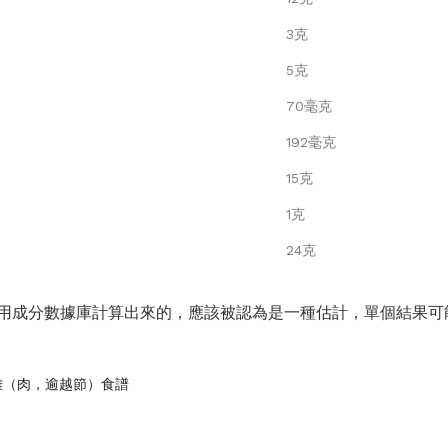
3克
5克
70毫克
192毫克
15克
1克
24克
用成分數據庫計算出來的，應該被認為是一種估計，單個結果可
雞（肉，逾越節）食譜