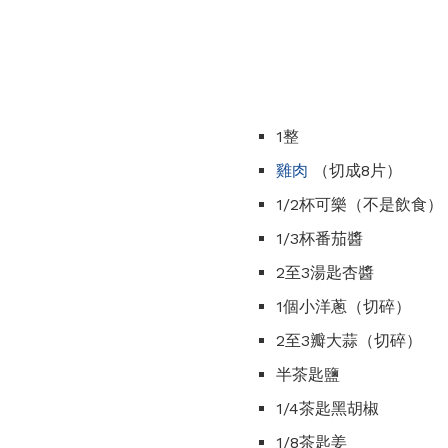
1整
雞肉
（切成8片）
1/2杯可樂（不是飲食）
1/3杯番茄醬
2至3湯匙杏醬
1個小洋蔥（切碎）
2至3瓣大蒜（切碎）
半茶匙鹽
1/4茶匙黑胡椒
1/8茶匙姜