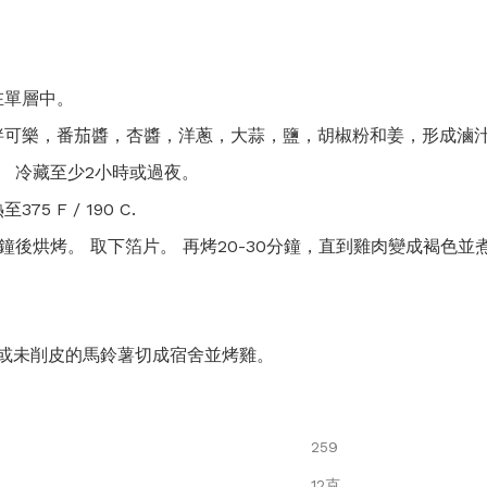
在單層中。
拌可樂，番茄醬，杏醬，洋蔥，大蒜，鹽，胡椒粉和姜，形成滷
。 冷藏至少2小時或過夜。
 F / 190 C.
鐘後烘烤。 取下箔片。 再烤20-30分鐘，直到雞肉變成褐色並
或未削皮的馬鈴薯切成宿舍並烤雞。
259
12克