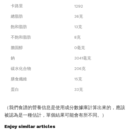
卡路里
1292
總脂肪
36克
飽和脂肪
13克
不飽和脂肪
8克
膽固醇
0毫克
鈉
3041毫克
碳水化合物
206克
膳食纖維
15克
蛋白
33克
（我們食譜的營養信息是使用成分數據庫計算出來的，應該
被認為是一種估計，單個結果可能會有所不同。）
Enjoy similar articles