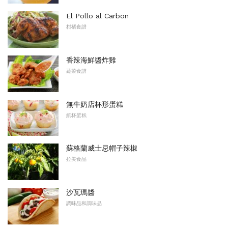
El Pollo al Carbon
柑橘食譜
香辣海鮮醬炸雞
蔬菜食譜
無牛奶店杯形蛋糕
紙杯蛋糕
蘇格蘭威士忌帽子辣椒
拉美食品
沙瓦瑪醬
調味品和調味品