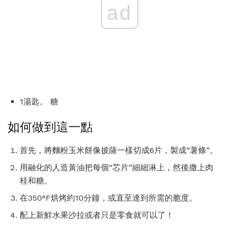
ad
1湯匙。 糖
如何做到這一點
首先，將麵粉玉米餅像披薩一樣切成6片，製成“薯條”。
用融化的人造黃油把每個“芯片”細細淋上，然後撒上肉
桂和糖。
在350°F烘烤約10分鐘，或直至達到所需的脆度。
配上新鮮水果沙拉或者只是零食就可以了！