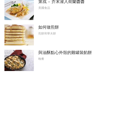
第戎 - 芥末灌入荷蘭醬醬
美國食品
如何做煎餅
煎餅和華夫餅
與油酥點心外殼的雞罐裝餡餅
晚餐