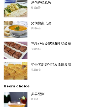
烤箔檸檬鯰魚
柑橘食譜
烤胡桃南瓜泥
美國食品
三種成分漩渦狀花生醬軟糖
美國甜點
初學者廚師的頂級希臘食譜
希臘食物
Users choice
美容藥劑
雞尾酒