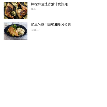
檸檬和迷迭香滷汁食譜雞
晚餐
簡單的雞用葡萄和馬沙拉酒
美國主力