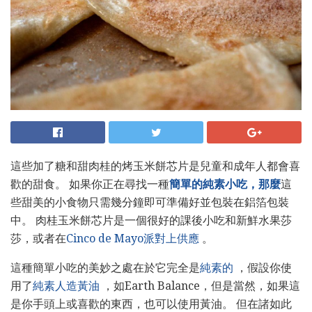
這些加了糖和甜肉桂的烤玉米餅芯片是兒童和成年人都會喜
歡的甜食。 如果你正在尋找一種
簡單的純素小吃，那麼
這
些甜美的小食物只需幾分鐘即可準備好並包裝在鋁箔包裝
中。 肉桂玉米餅芯片是一個很好的課後小吃和新鮮水果莎
莎，或者在
Cinco de Mayo派對上供應
。
這種簡單小吃的美妙之處在於它完全是
純素的
，假設你使
用了
純素人造黃油
，如Earth Balance，但是當然，如果這
是你手頭上或喜歡的東西，也可以使用黃油。 但在諸如此