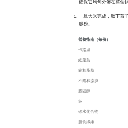
確保它均勻分佈在整個鍋
一旦大米完成，取下蓋子
服務。
營養指南（每份）
卡路里
總脂肪
飽和脂肪
不飽和脂肪
膽固醇
鈉
碳水化合物
膳食纖維