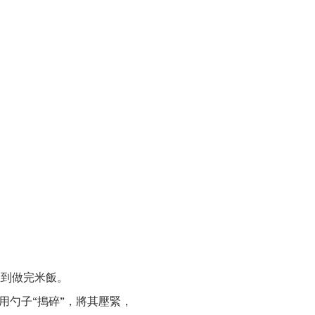
直到做完米飯。
用勺子“搗碎”，將其壓緊，