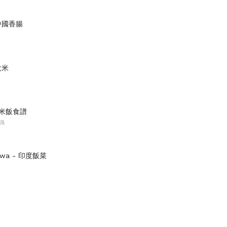
中國香腸
大米
米飯食譜
識
owa - 印度飯菜