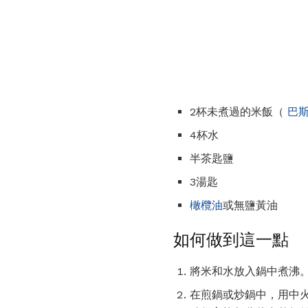
2杯未煮過的米飯（
巴
4杯水
半茶匙鹽
3湯匙
橄欖油
或無鹽黃油
如何做到這一點
將米和水放入鍋中煮沸。
在煎鍋或炒鍋中，用中火