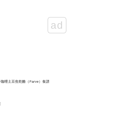
ad
咖哩土豆焦乾酪（Parve）食譜
盤