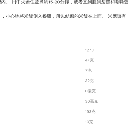
內。 用中火蓋住並煮約15-20分鐘，或者直到聽到裂縫和嘶嘶
，小心地將米飯倒入餐盤，所以結痂的米飯在上面。 米應該有
1273
47克
7克
32克
0毫克
30毫克
193克
10克