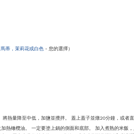
斯馬蒂，茉莉花或白色
- 您的選擇）
 將熱量降至中低，加鹽並攪拌。 蓋上蓋子並燉20分鐘，或者
加熱橄欖油。 一定要塗上鍋的側面和底部。 加入煮熟的米飯，