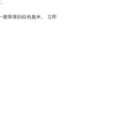
聲。
一層厚厚的棕色脆米。 立即