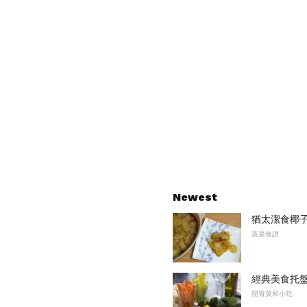
Newest
猶太潔食椰子
蔬菜食譜
經典美食托
開胃菜和小吃