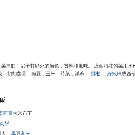
蔬菜烹飪，賦予其額外的顏色，質地和風味。 這個特殊的菜用水
蔬菜，如胡蘿蔔，豌豆，玉米，芹菜，洋蔥，
甜椒
，
綠辣椒
或西
飯
墨西哥大
米布丁
肉飯
s黑人 -
黑豆和米