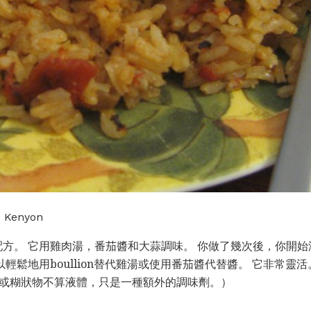
Kenyon
方。 它用雞肉湯，番茄醬和大蒜調味。 你做了幾次後，你開
輕鬆地用boullion替代雞湯或使用番茄醬代替醬。 它非常靈
/或糊狀物不算液體，只是一種額外的調味劑。）