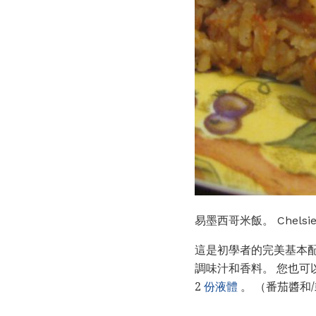
易墨西哥米飯。 Chelsie 
這是初學者的完美基本配
調味汁和香料。 您也可以
2
份液體
。 （番茄醬和