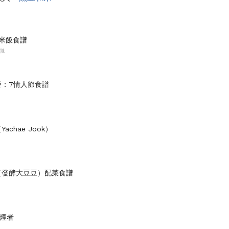
米飯食譜
識
餐：7情人節食譜
achae Jook）
（發酵大豆豆）配菜食譜
吸煙者