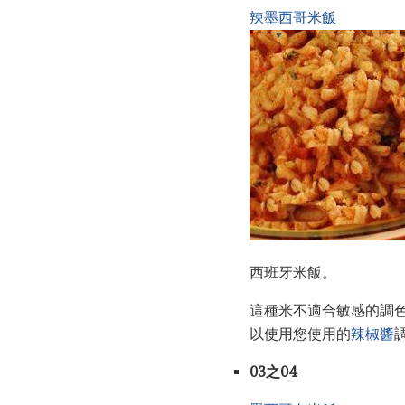
辣墨西哥米飯
西班牙米飯。
這種米不適合敏感的調色
以使用您使用的
辣椒醬
03之04