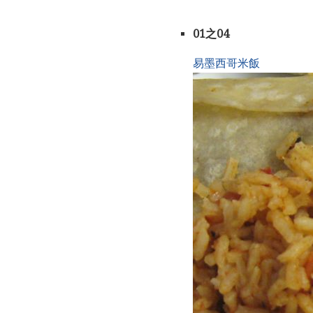
01之04
易墨西哥米飯