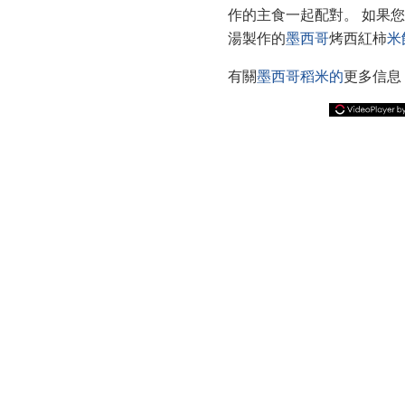
作的主食一起配對。 如果
湯製作的
墨西哥
烤西紅柿
米
有關
墨西哥稻米的
更多信息