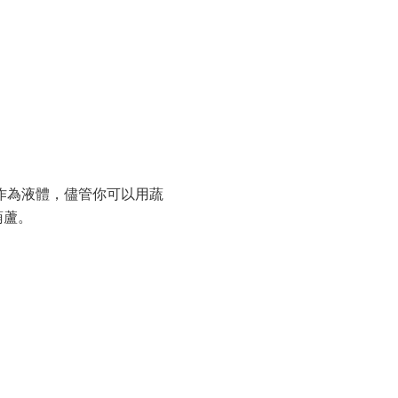
作為液體，儘管你可以用蔬
葫蘆。