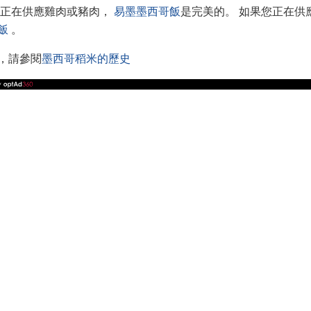
您正在供應雞肉或豬肉，
易墨墨西哥飯
是完美的。 如果您正在供
飯
。
，請參閱
墨西哥稻米的歷史