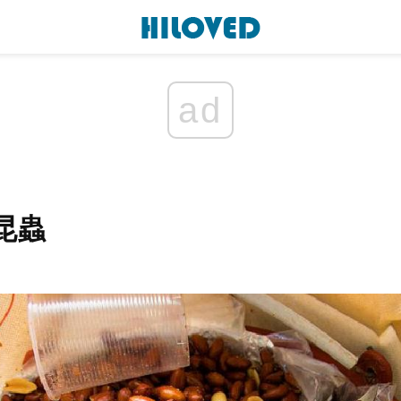
ad
昆蟲