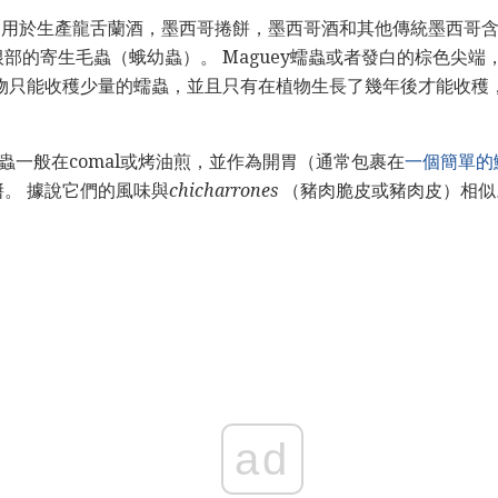
物，用於生產龍舌蘭酒，墨西哥捲餅，墨西哥酒和其他傳統墨西哥含
部的寄生毛蟲（蛾幼蟲）。 Maguey蠕蟲或者發白的棕色尖端，
物只能收穫少量的蠕蟲，並且只有在植物生長了幾年後才能收穫
guey蠕蟲一般在comal或烤油煎，並作為開胃（通常包裹在
一個簡單的
。 據說它們的風味與
chicharrones
（豬肉脆皮或豬肉皮）相似
ad