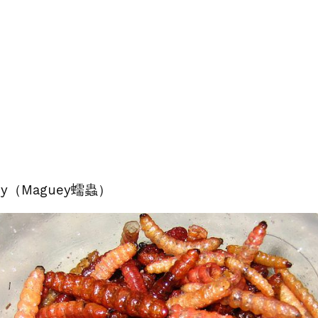
uey（Maguey蠕蟲）