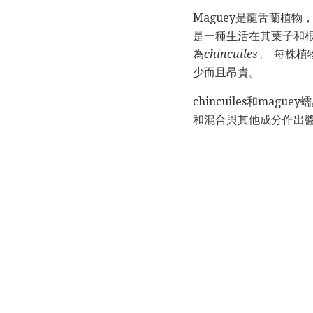
Maguey是龍舌蘭植
是一種生活在其葉子和根
為
chincuiles
。 每株植
少而且昂貴。
chincuiles和ma
和混合與其他成分作出醬