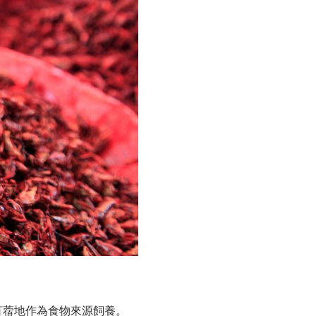
苜蓿地作為食物來源飼養。