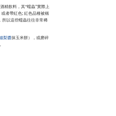
酒精飲料，其“蠕蟲”實際上
或者帶紅色; 紅色品種被稱
，所以這些蠕蟲往往非常稀
鱷梨醬
抹玉米餅），或磨碎
。