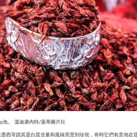
p魚。 溫迪康內特/蓋蒂圖片社
在墨西哥因其蛋白質含量和風味而受到珍視，有時它們有意地在