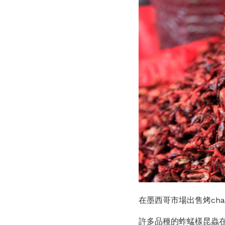
在墨西哥市場出售烤cha
許多品種的蚱蜢樣昆蟲