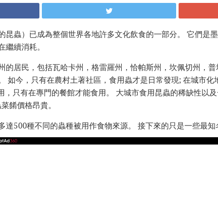
的昆蟲）已成為整個世界各地許多文化飲食的一部分。 它們是
在繼續消耗。
州的居民，包括瓦哈卡州，格雷羅州，恰帕斯州，坎佩切州，普
。 如今，只有在農村土著社區，食用蟲才是日常發現; 在城市化
食用，只有在專門的餐館才能食用。 大城市食用昆蟲的稀缺性以及
蟲菜餚價格昂貴。
多達500種不同的蟲種被用作食物來源。 接下來的只是一些最知