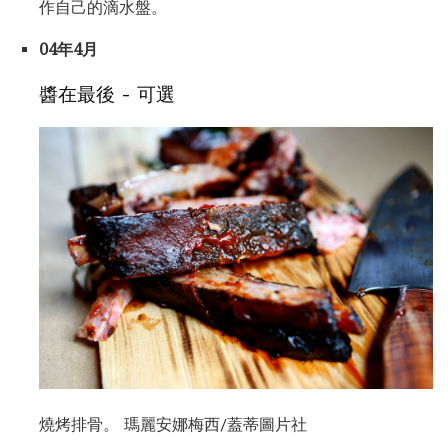
作自己的滴水盤。
04年4月
醬在最後 - 可選
燒烤排骨。 瑪麗安娜梅西/蓋蒂圖片社