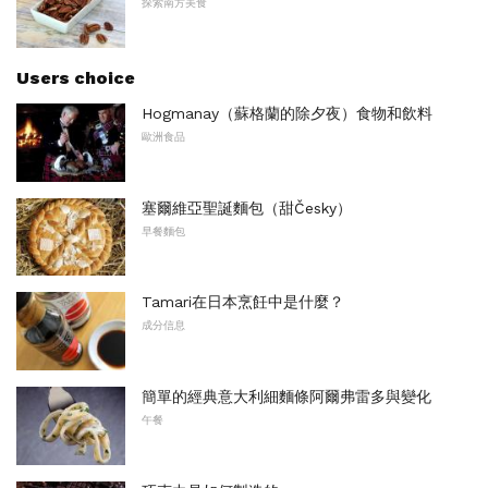
探索南方美食
Users choice
Hogmanay（蘇格蘭的除夕夜）食物和飲料
歐洲食品
塞爾維亞聖誕麵包（甜Česky）
早餐麵包
Tamari在日本烹飪中是什麼？
成分信息
簡單的經典意大利細麵條阿爾弗雷多與變化
午餐