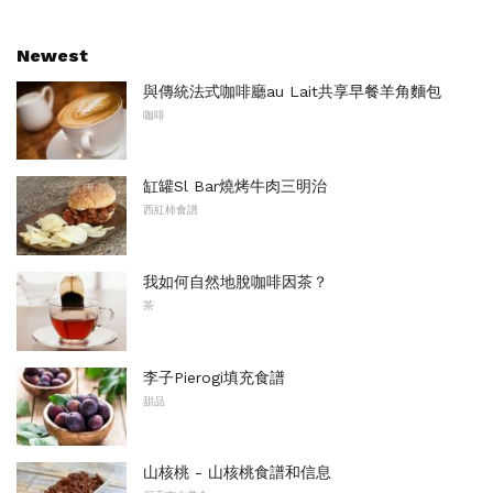
Newest
與傳統法式咖啡廳au Lait共享早餐羊角麵包
咖啡
缸罐Sl Bar燒烤牛肉三明治
西紅柿食譜
我如何自然地脫咖啡因茶？
茶
李子Pierogi填充食譜
甜品
山核桃 - 山核桃食譜和信息