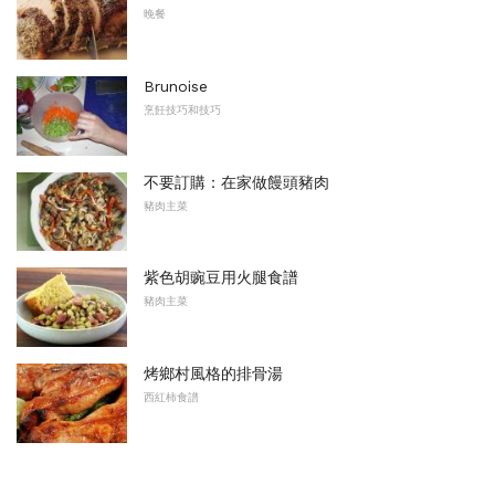
晚餐
Brunoise
烹飪技巧和技巧
不要訂購：在家做饅頭豬肉
豬肉主菜
紫色胡豌豆用火腿食譜
豬肉主菜
烤鄉村風格的排骨湯
西紅柿食譜