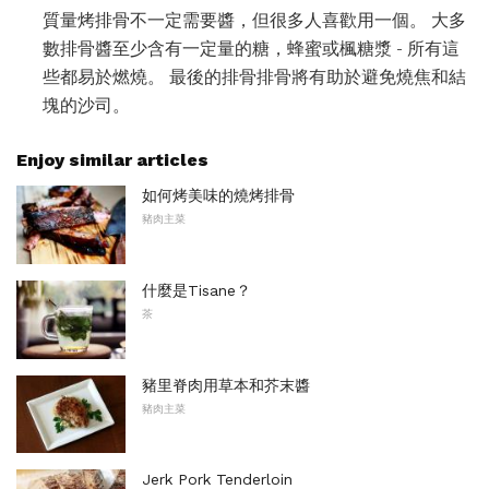
質量烤排骨不一定需要醬，但很多人喜歡用一個。 大多
數排骨醬至少含有一定量的糖，蜂蜜或楓糖漿 - 所有這
些都易於燃燒。 最後的排骨排骨將有助於避免燒焦和結
塊的沙司。
Enjoy similar articles
如何烤美味的燒烤排骨
豬肉主菜
什麼是Tisane？
茶
豬里脊肉用草本和芥末醬
豬肉主菜
Jerk Pork Tenderloin