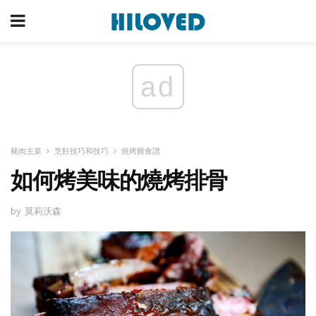
ad
豬肉主菜
烹飪技巧和技巧
燒烤雞食譜
如何烤美味的燒烤排骨
by 莫莉沃森