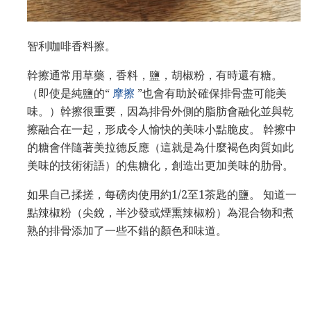
智利咖啡香料擦。
幹擦通常用草藥，香料，鹽，胡椒粉，有時還有糖。
（即使是純鹽的“
摩擦
”也會有助於確保排骨盡可能美
味。）幹擦很重要，因為排骨外側的脂肪會融化並與乾
擦融合在一起，形成令人愉快的美味小點脆皮。 幹擦中
的糖會伴隨著美拉德反應（這就是為什麼褐色肉質如此
美味的技術術語）的焦糖化，創造出更加美味的肋骨。
如果自己揉搓，每磅肉使用約1/2至1茶匙的鹽。 知道一
點辣椒粉（尖銳，半沙發或煙熏辣椒粉）為混合物和煮
熟的排骨添加了一些不錯的顏色和味道。