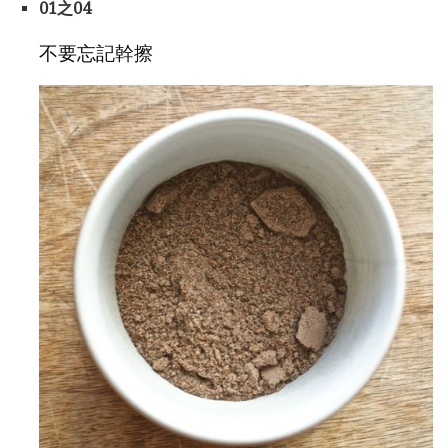
01之04
不要忘記幹擦