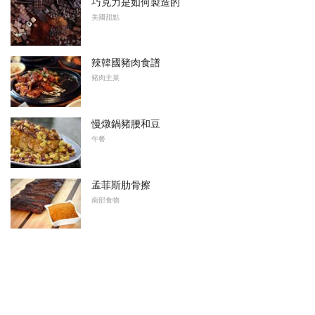
巧克力是如何製造的
美國甜點
辣韓國豬肉食譜
豬肉主菜
慢燉鍋豬腰和豆
午餐
孟菲斯肋骨擦
南部食物