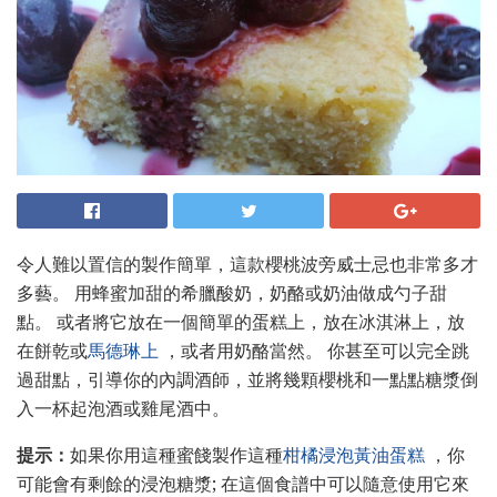
令人難以置信的製作簡單，這款櫻桃波旁威士忌也非常多才
多藝。 用蜂蜜加甜的希臘酸奶，奶酪或奶油做成勺子甜
點。 或者將它放在一個簡單的蛋糕上，放在冰淇淋上，放
在餅乾或
馬德琳上
，或者用奶酪當然。 你甚至可以完全跳
過甜點，引導你的內調酒師，並將幾顆櫻桃和一點點糖漿倒
入一杯起泡酒或雞尾酒中。
提示：
如果你用這種蜜餞製作這種
柑橘浸泡黃油蛋糕
，你
可能會有剩餘的浸泡糖漿; 在這個食譜中可以隨意使用它來