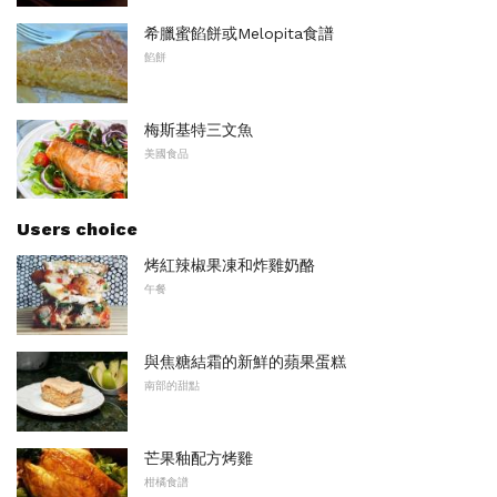
希臘蜜餡餅或Melopita食譜
餡餅
梅斯基特三文魚
美國食品
Users choice
烤紅辣椒果凍和炸雞奶酪
午餐
與焦糖結霜的新鮮的蘋果蛋糕
南部的甜點
芒果釉配方烤雞
柑橘食譜