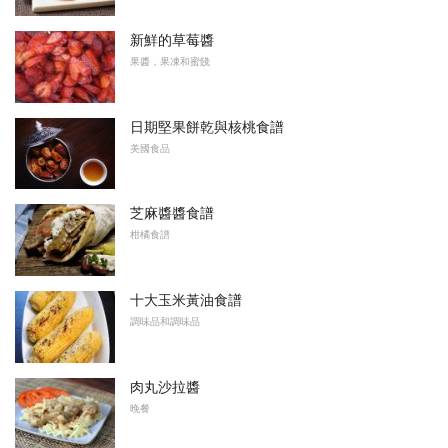
新鮮的草莓醬
果醬，果凍和蜜餞
日期堅果餅乾與核桃食譜
美國食品
芝麻醬醬食譜
柑橘食譜
十大玉米黃油食譜
調味品和調味品
肉丸沙拉醬
晚餐