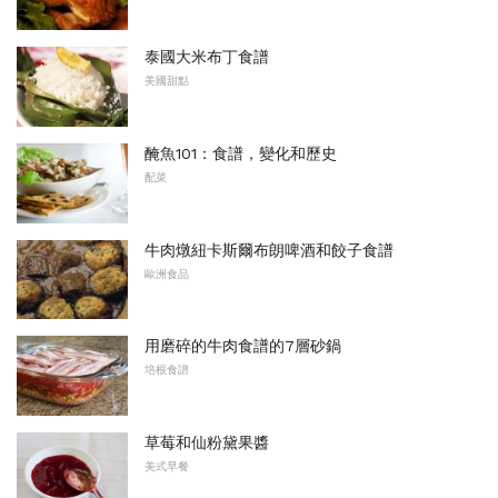
泰國大米布丁食譜
美國甜點
醃魚101：食譜，變化和歷史
配菜
牛肉燉紐卡斯爾布朗啤酒和餃子食譜
歐洲食品
用磨碎的牛肉食譜的7層砂鍋
培根食譜
草莓和仙粉黛果醬
美式早餐