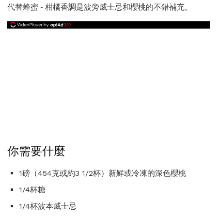
代替蜂蜜 - 柑橘香調是波旁威士忌和櫻桃的不錯補充。
你需要什麼
1磅（454克或約3 1/2杯）新鮮或冷凍的深色櫻桃
1/4杯糖
1/4杯波本威士忌