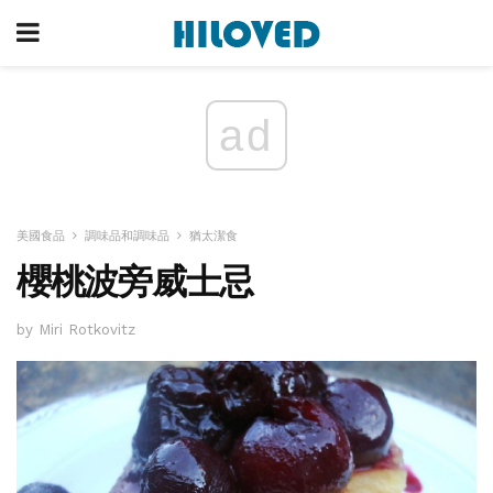
ad
美國食品
調味品和調味品
猶太潔食
櫻桃波旁威士忌
by Miri Rotkovitz