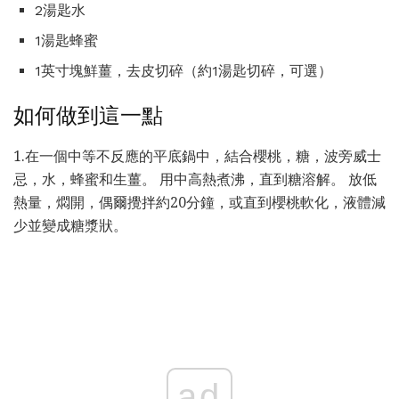
2湯匙水
1湯匙蜂蜜
1英寸塊鮮薑，去皮切碎（約1湯匙切碎，可選）
如何做到這一點
1.在一個中等不反應的平底鍋中，結合櫻桃，糖，波旁威士
忌，水，蜂蜜和生薑。 用中高熱煮沸，直到糖溶解。 放低
熱量，燜開，偶爾攪拌約20分鐘，或直到櫻桃軟化，液體減
少並變成糖漿狀。
ad